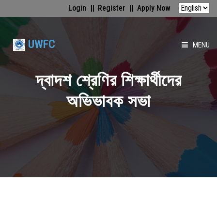
Login
Register
Apply Now
UWFC
MENU
HOME
দ্বাদশ শ্রেণির শিক্ষার্থীদের
অভিভাবক সভা
ABOUT US
FACULTIES
ACADEMICS
GALLERY
MEDIA