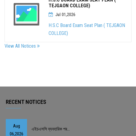
TEJGAON COLLEGE)
Jul 01,2026
H.S.C Board Exam Seat Plan ( TEJGAON
COLLEGE)
View All Notices
RECENT NOTICES
Aug
এইচএসসি ব্যবহারিক পর...
06,2026