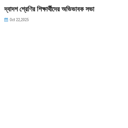
দ্বাদশ শ্রেণির শিক্ষার্থীদের অভিভাবক সভা
PAYMENT
Oct 22,2025
CO-CURRICULUM
RESULTS
ONLINE ADMISSION
CONTACT