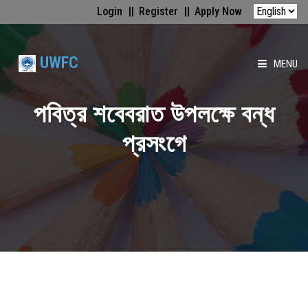
Login
Register
Apply Now
UWFC
MENU
HOME
পবিত্র শবেবরাত উপলক্ষে বন্ধ
প্রসংগে
ABOUT US
FACULTIES
ACADEMICS
GALLERY
MEDIA