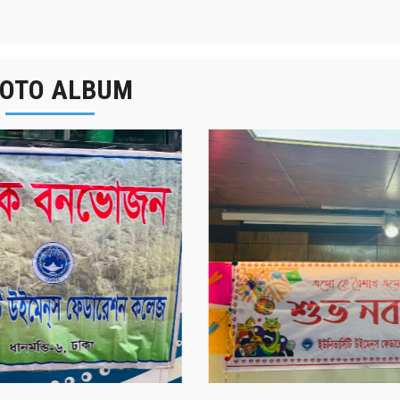
OTO ALBUM
র্ষিক বনভোজন ২০২৫
বাংলা নববর্ষ ১৪৩২ উদয