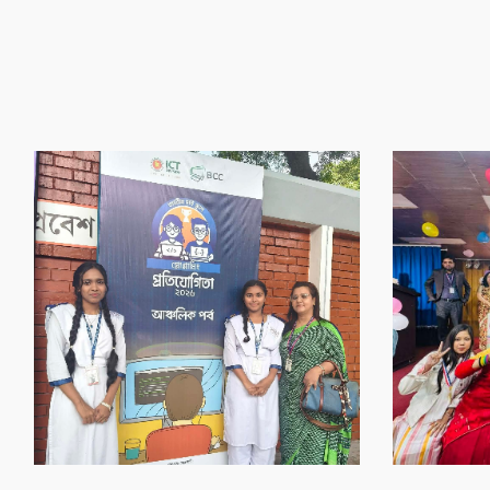
‌গৌর‌বের অর্জন
‌গৌর‌বের অর্জন