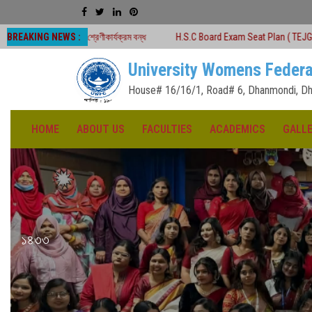
BREAKING NEWS :
 শ্রেণীকার্যক্রম বন্ধ
H.S.C Board Exam Seat Plan ( TEJGAON COLLEGE)
University Womens Federa
House# 16/16/1, Road# 6, Dhanmondi, Dh
HOME
ABOUT US
FACULTIES
ACADEMICS
GALL
১৪৩৩