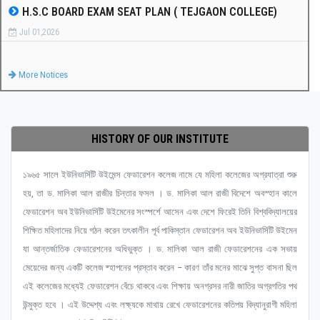
H.S.C BOARD EXAM SEAT PLAN ( TEJGAON COLLEGE)
Jul 01,2026
More Notices
HISTORY OF OUR INSTITUTE
১৯৬৫ সালে ইউনিভার্সিটি উইমেন্স ফেডারেশন কলেজ নামে যে মহিলা কলেজের অগ্রযাত্রা শুরু
হয়, তা ড. মালিকা আল রাজীর চিন্তার ফসল । ড. মালিকা আল রাজী বিদেশে অবস্হান কালে
ফেডারেশন অব ইউনিভার্সিটি উইমেনের সংস্পর্শে আসেন এবং দেশে ফিরেই তিনি বিশ্ববিদ্যালয়ের
শিক্ষিত মহিলাদের নিয়ে গঠন করেন তৎকালীন পূর্ব পাকিস্তান ফেডারেশন অব ইউনিভার্সিটি উইমেন
যা আন্তর্জাতিক ফেডারেশনের অধিভুক্ত । ড. মালিকা আল রাজী ফেডারেশনের এক সভায়
মেয়েদের জন্য একটি কলেজ ষ্হাপনের প্রস্তাব করেন – কারণ তাঁর মনের মাঝে সুপ্ত বাসনা ছিল
এই কলেজের মধ্যেই ফেডারেশন বেঁচে থাকবে এবং শিক্ষায় অনগ্রসর নারী জাতির অগ্রগতির পথ
উন্মুক্ত হবে । এই উদ্দেশ্য এবং লক্ষ্যকে মাথায় রেখে ফেডারেশনের কতিপয় বিদ্যানুরাগী মহিলা