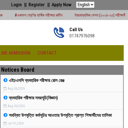
Login
Register
Apply Now
র বার্ষিক পরীক্ষার রুটিন
উচ্চমাধ্যমিক সেশন (২০২৪-২৫) পরীক্ষার্থীদের বোর্ড পরীক্ষার রুটিন -
Call Us
01747976098
LINE ADMISSION
CONTACT
Notices Board
এইচএসসি ব্যবহারিক পরীক্ষার রোল রেঞ্জ
Aug 06,2026
রীড়া প্রতিযোগিতা -২০২৫
ব্যবহারিক পরীক্ষার সময়সূচি(বিজ্ঞান)
Aug 06,2026
সমন্বিত উপবৃত্তি কর্মসূচির আওতায় উপবৃত্তি প্রাপ্ত শিক্ষার্থীদের তালিকা
Jul 01,2026