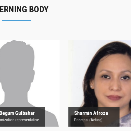
ERNING BODY
rofesor Begum
Sharmin Afroz
Gulbahar
Principal (Acting)
 Organization representative
 Begum Gulbahar
Sharmin Afroza
nization representative
Principal (Acting)