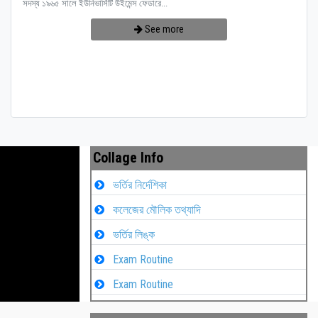
সদস্য ১৯৬৫ সালে ইউনিভার্সিটি উইমেন্স ফেডারে...
See more
Collage Info
ভর্তির নির্দেশিকা
কলেজের মৌলিক তথ্যাদি
ভর্তির লিঙ্ক
Exam Routine
Exam Routine