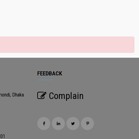
FEEDBACK
Complain
mondi, Dhaka
201