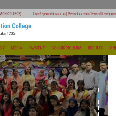
#অনার্স প্রথম বর্ষ (২০২৫-২৬) শিক্ষাবর্ষে ২য় মেধাতালিকায় ভর্তি কার্যক্রম শুরু
#একাদশ শ্রেণি
tion College
aka 1205.
ERY
MEDIA
PAYMENT
CO-CURRICULUM
RESULTS
ON
ক্