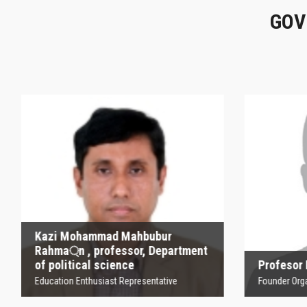
GOV
Kazi Mohammad
Mahbubur Rahma্‌n ,
P
professor, Department
of political science
Founder
Education Enthusiast Representative
Kazi Mohammad Mahbubur
Rahma্‌n , professor, Department
of political science
Profesor
Education Enthusiast Representative
Founder Orga