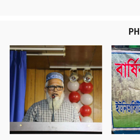
PH
নবীনবরণ - ২০২৫
বা