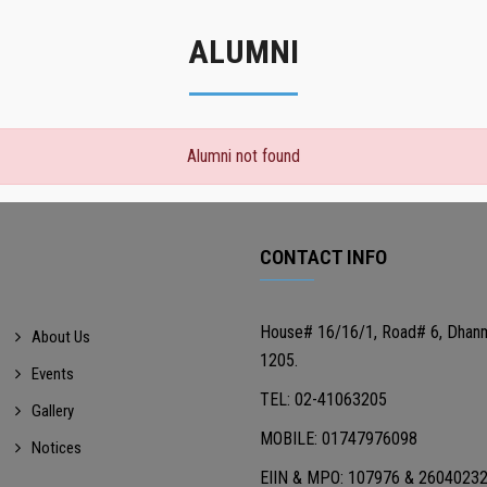
ALUMNI
Alumni not found
CONTACT INFO
House# 16/16/1, Road# 6, Dhan
About Us
1205.
Events
TEL: 02-41063205
Gallery
MOBILE: 01747976098
Notices
EIIN & MPO: 107976 & 2604023