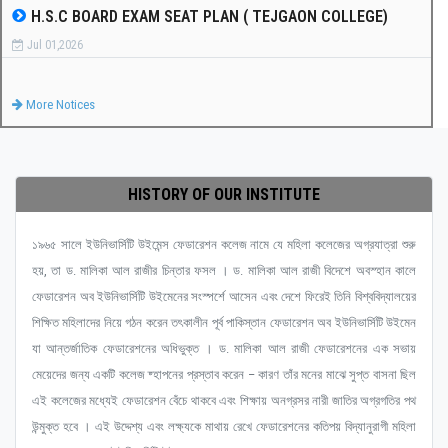
H.S.C BOARD EXAM SEAT PLAN ( TEJGAON COLLEGE)
Jul 01,2026
More Notices
HISTORY OF OUR INSTITUTE
১৯৬৫ সালে ইউনিভার্সিটি উইমেন্স ফেডারেশন কলেজ নামে যে মহিলা কলেজের অগ্রযাত্রা শুরু
হয়, তা ড. মালিকা আল রাজীর চিন্তার ফসল । ড. মালিকা আল রাজী বিদেশে অবস্হান কালে
ফেডারেশন অব ইউনিভার্সিটি উইমেনের সংস্পর্শে আসেন এবং দেশে ফিরেই তিনি বিশ্ববিদ্যালয়ের
শিক্ষিত মহিলাদের নিয়ে গঠন করেন তৎকালীন পূর্ব পাকিস্তান ফেডারেশন অব ইউনিভার্সিটি উইমেন
যা আন্তর্জাতিক ফেডারেশনের অধিভুক্ত । ড. মালিকা আল রাজী ফেডারেশনের এক সভায়
মেয়েদের জন্য একটি কলেজ ষ্হাপনের প্রস্তাব করেন – কারণ তাঁর মনের মাঝে সুপ্ত বাসনা ছিল
এই কলেজের মধ্যেই ফেডারেশন বেঁচে থাকবে এবং শিক্ষায় অনগ্রসর নারী জাতির অগ্রগতির পথ
উন্মুক্ত হবে । এই উদ্দেশ্য এবং লক্ষ্যকে মাথায় রেখে ফেডারেশনের কতিপয় বিদ্যানুরাগী মহিলা