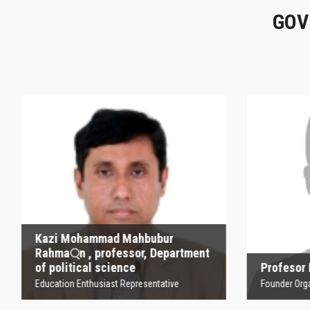
GOV
Kazi Mohammad
Mahbubur Rahma্‌n ,
P
professor, Department
of political science
Founder
Education Enthusiast Representative
Kazi Mohammad Mahbubur
Rahma্‌n , professor, Department
of political science
Profesor
Education Enthusiast Representative
Founder Orga