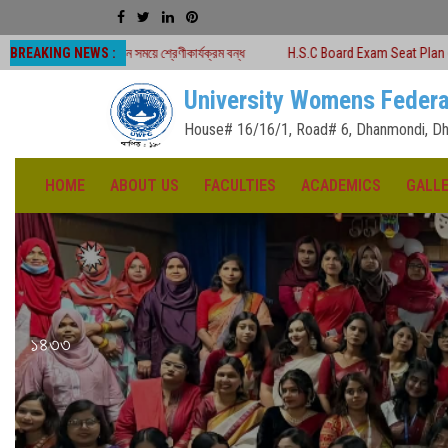
BREAKING NEWS :
ীন সময়ে শ্রেণীকার্যক্রম বন্ধ
H.S.C Board Exam Seat Plan ( TEJGAON COLLEGE
University Womens Federa
House# 16/16/1, Road# 6, Dhanmondi, Dh
HOME
ABOUT US
FACULTIES
ACADEMICS
GALL
১৪৩৩