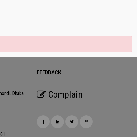
FEEDBACK
Complain
mondi, Dhaka
201