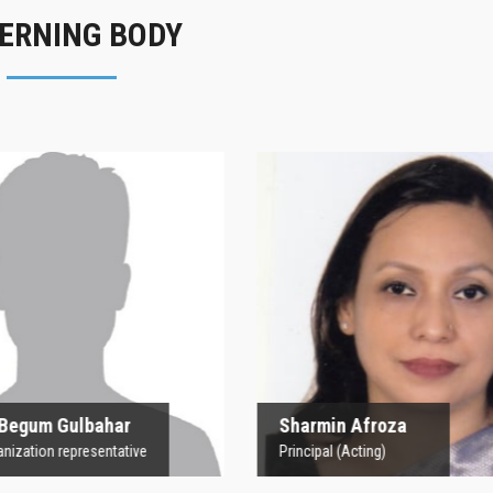
ERNING BODY
rofesor Begum
Sharmin Afroz
Gulbahar
Principal (Acting)
 Organization representative
 Begum Gulbahar
Sharmin Afroza
nization representative
Principal (Acting)