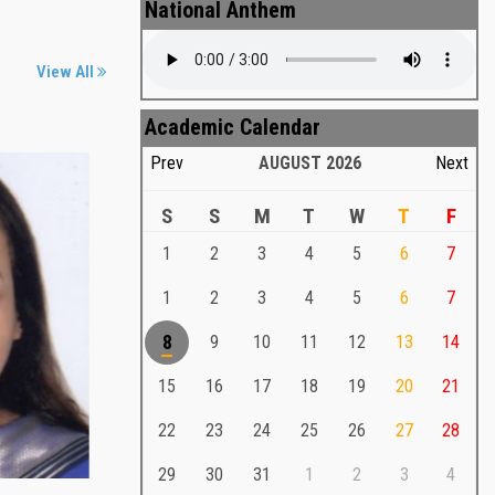
National Anthem
View All
Academic Calendar
Prev
AUGUST
2026
Next
S
S
M
T
W
T
F
1
2
3
4
5
6
7
Md. Shafiullah Sarker
a
1
2
3
4
5
6
7
Md. Shafiullah Sarkar , Professor ,
8
9
10
11
12
13
14
Teacher Representative
15
16
17
18
19
20
21
Md. Shafiullah Sarker
Md. Shafiullah Sarkar , Professor , Teacher
22
23
24
25
26
27
28
Representative
29
30
31
1
2
3
4