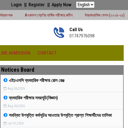
Login
Register
Apply Now
শ শ্রেণির বার্ষিক পরীক্ষার রুটিন
উচ্চমাধ্যমিক সেশন (২০২৪-২৫) পরীক্ষার্থীদের বোর্ড পরীক্ষার
Call Us
01747976098
LINE ADMISSION
CONTACT
Notices Board
এইচএসসি ব্যবহারিক পরীক্ষার রোল রেঞ্জ
Aug 06,2026
রীড়া প্রতিযোগিতা -২০২৫
ব্যবহারিক পরীক্ষার সময়সূচি(বিজ্ঞান)
Aug 06,2026
সমন্বিত উপবৃত্তি কর্মসূচির আওতায় উপবৃত্তি প্রাপ্ত শিক্ষার্থীদের তালিকা
Jul 01,2026