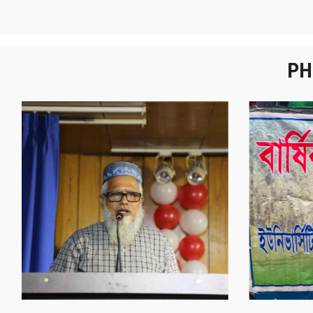
PH
নবীনবরণ - ২০২৫
বা