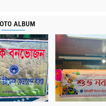
OTO ALBUM
র্ষিক বনভোজন ২০২৫
বাংলা নববর্ষ ১৪৩২ উদয