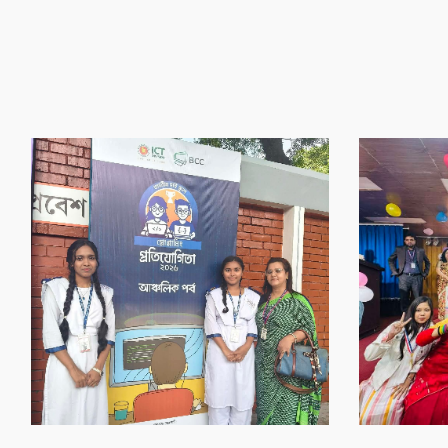
‌গৌর‌বের অর্জন
‌গৌর‌বের অর্জন