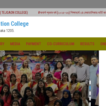
)
#অনার্স প্রথম বর্ষ (২০২৫-২৬) শিক্ষাবর্ষে ২য় মেধাতালিকায় ভর্তি কার্যক্রম শুরু
#একাদ
tion College
aka 1205.
ERY
MEDIA
PAYMENT
CO-CURRICULUM
RESULTS
ON
ক্