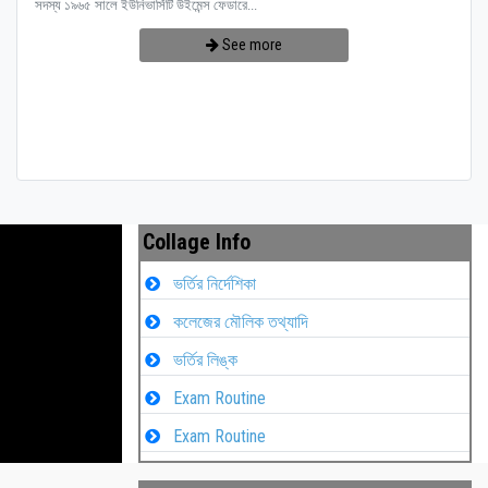
সদস্য ১৯৬৫ সালে ইউনিভার্সিটি উইমেন্স ফেডারে...
See more
Collage Info
ভর্তির নির্দেশিকা
কলেজের মৌলিক তথ্যাদি
ভর্তির লিঙ্ক
Exam Routine
Exam Routine