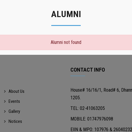
ALUMNI
Alumni not found
CONTACT INFO
House# 16/16/1, Road# 6, Dhan
About Us
1205.
Events
TEL: 02-41063205
Gallery
MOBILE: 01747976098
Notices
EIIN & MPO: 107976 & 2604023