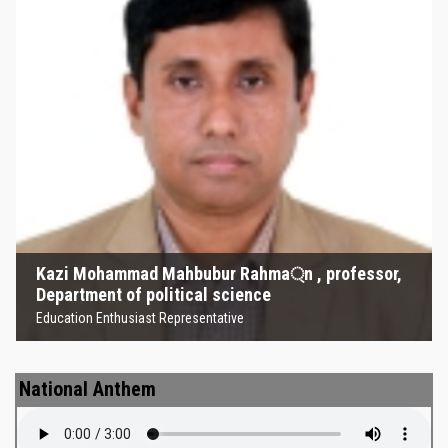
Kazi Mohammad Mahbubur
Rahma্‌n , professor, Department
of political science
Education Enthusiast Representative
Kazi Mohammad Mahbubur Rahma্‌n , professor,
Department of political science
Education Enthusiast Representative
National Anthem