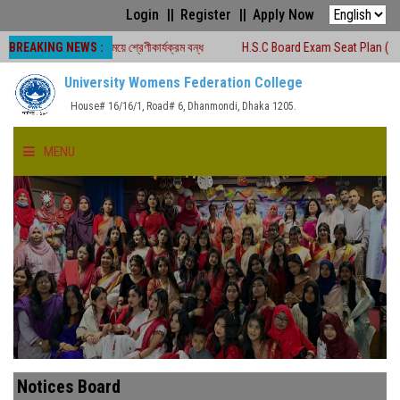
Login
Register
Apply Now
BREAKING NEWS :
লাকালীন সময়ে শ্রেণীকার্যক্রম বন্ধ
H.S.C Board Exam Seat Plan ( TEJGAON COL
University Womens Federation College
House# 16/16/1, Road# 6, Dhanmondi, Dhaka 1205.
MENU
HOME
ABOUT US
FACULTIES
ACADEMICS
Notices Board
GALLERY