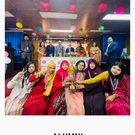
গৌরবের মুহূর্ত
গৌরবের মুহূর্ত