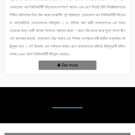
ফেডারেশন অব ইউনিভার্সিটি উইমেনের সংস্পর্শে আসেন এবং দেশে ফিরেই তিনি বিশ্ববিদ্যালয়ের
শিক্ষিত মহিলাদের নিয়ে গঠন করেন তৎকালীন পূর্ব পাকিস্তান ফেডারেশন অব ইউনিভার্সিটি উইমেন
যা আন্তর্জাতিক ফেডারেশনের অধিভুক্ত । ড. মালিকা আল রাজী ফেডারেশনের এক সভায়
মেয়েদের জন্য একটি কলেজ ষ্হাপনের প্রস্তাব করেন – কারণ তাঁর মনের মাঝে সুপ্ত বাসনা ছিল
এই কলেজের মধ্যেই ফেডারেশন বেঁচে থাকবে এবং শিক্ষায় অনগ্রসর নারী জাতির অগ্রগতির পথ
উন্মুক্ত হবে । এই উদ্দেশ্য এবং লক্ষ্যকে মাথায় রেখে ফেডারেশনের কতিপয় বিদ্যানুরাগী মহিলা
সদস্য ১৯৬৫ সালে ইউনিভার্সিটি উইমেন্স ফেডারে...
See more