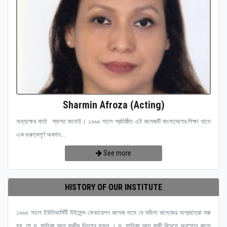
Sharmin Afroza (Acting)
অধ্যক্ষের বার্তা স্বাগত জানাই। ১৯৬৫ সালে প্রতিষ্ঠিত এই কলেজটি বাংলাদেশের শিক্ষা খাতে
এক গুরুত্বপূর্ণ অবদান...
See more
HISTORY OF OUR INSTITUTE
১৯৬৫ সালে ইউনিভার্সিটি উইমেন্স ফেডারেশন কলেজ নামে যে মহিলা কলেজের অগ্রযাত্রা শুরু
হয়, তা ড. মালিকা আল রাজীর চিন্তার ফসল । ড. মালিকা আল রাজী বিদেশে অবস্হান কালে