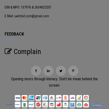
EIIN & MPO: 107976 & 2604023201
E-Mail: uwfcbd.com@gmail.com
FEEDBACK
Complain
Opening doors through literacy. Don’t be mean behind the
screen.