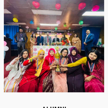
গৌরবের মুহূর্ত
গৌরবের মুহূর্ত