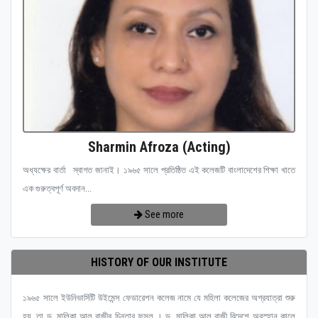
Sharmin Afroza (Acting)
অধ্যক্ষের বার্তা স্বাগত জানাই। ১৯৬৫ সালে প্রতিষ্ঠিত এই কলেজটি বাংলাদেশের শিক্ষা খাতে
এক গুরুত্বপূর্ণ অবদান...
See more
HISTORY OF OUR INSTITUTE
১৯৬৫ সালে ইউনিভার্সিটি উইমেন্স ফেডারেশন কলেজ নামে যে মহিলা কলেজের অগ্রযাত্রা শুরু
হয়, তা ড. মালিকা আল রাজীর চিন্তার ফসল । ড. মালিকা আল রাজী বিদেশে অবস্হান কালে