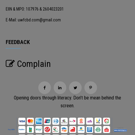
EIIN & MPO: 107976 & 2604023201
E-Mail: uwfcbd.com@gmail.com
FEEDBACK
Complain
Opening doors through literacy. Don’t be mean behind the
screen.