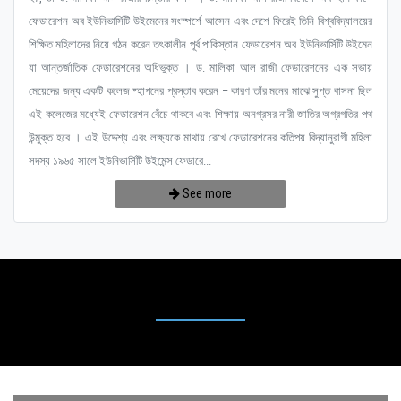
ফেডারেশন অব ইউনিভার্সিটি উইমেনের সংস্পর্শে আসেন এবং দেশে ফিরেই তিনি বিশ্ববিদ্যালয়ের
শিক্ষিত মহিলাদের নিয়ে গঠন করেন তৎকালীন পূর্ব পাকিস্তান ফেডারেশন অব ইউনিভার্সিটি উইমেন
যা আন্তর্জাতিক ফেডারেশনের অধিভুক্ত । ড. মালিকা আল রাজী ফেডারেশনের এক সভায়
মেয়েদের জন্য একটি কলেজ ষ্হাপনের প্রস্তাব করেন – কারণ তাঁর মনের মাঝে সুপ্ত বাসনা ছিল
এই কলেজের মধ্যেই ফেডারেশন বেঁচে থাকবে এবং শিক্ষায় অনগ্রসর নারী জাতির অগ্রগতির পথ
উন্মুক্ত হবে । এই উদ্দেশ্য এবং লক্ষ্যকে মাথায় রেখে ফেডারেশনের কতিপয় বিদ্যানুরাগী মহিলা
সদস্য ১৯৬৫ সালে ইউনিভার্সিটি উইমেন্স ফেডারে...
See more