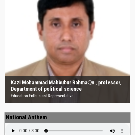
Kazi Mohammad Mahbubur
Rahma্‌n , professor, Department
of political science
Education Enthusiast Representative
Kazi Mohammad Mahbubur Rahma্‌n , professor,
Department of political science
Education Enthusiast Representative
National Anthem