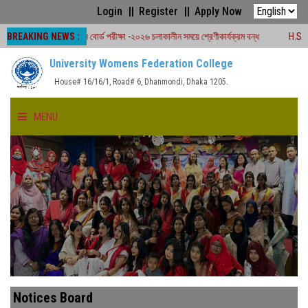
Login
Register
Apply Now
BREAKING NEWS :
এইচ এস সি বোর্ড পরীক্ষা -২০২৬ চলাকালীন সময়ে শ্রেণীকার্যক্রম বন্ধ
H.S.C Board Exa
University Womens Federation College
House# 16/16/1, Road# 6, Dhanmondi, Dhaka 1205.
MENU
HOME
ABOUT US
FACULTIES
ACADEMICS
Notices Board
GALLERY