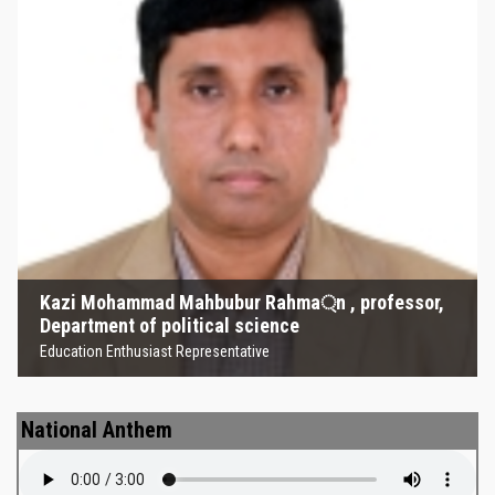
Kazi Mohammad Mahbubur
Rahma্‌n , professor, Department
of political science
Education Enthusiast Representative
Kazi Mohammad Mahbubur Rahma্‌n , professor,
Department of political science
Education Enthusiast Representative
National Anthem