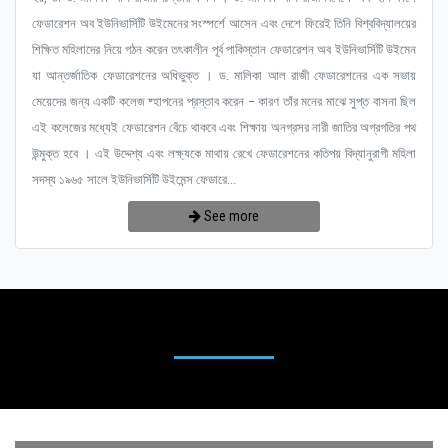
ফেডারেশন অব ইউনিভার্সিটি উইমেনের সংস্পর্শে আসেন এবং দেশে ফিরেই তিনি বিশ্ববিদ্যালয়ের
শিক্ষিত মহিলাদের নিয়ে গঠন করেন তৎকালীন পূর্ব পাকিস্তান ফেডারেশন অব ইউনিভার্সিটি উইমেন
যা আন্তর্জাতিক ফেডারেশনের অধিভুক্ত । ড. মালিকা আল রাজী ফেডারেশনের এক সভায়
মেয়েদের জন্য একটি কলেজ ষ্হাপনের প্রস্তাব করেন – কারণ তাঁর মনের মাঝে সুপ্ত বাসনা ছিল
এই কলেজের মধ্যেই ফেডারেশন বেঁচে থাকবে এবং শিক্ষায় অনগ্রসর নারী জাতির অগ্রগতির পথ
উন্মুক্ত হবে । এই উদ্দেশ্য এবং লক্ষ্যকে মাথায় রেখে ফেডারেশনের কতিপয় বিদ্যানুরাগী মহিলা
সদস্য ১৯৬৫ সালে ইউনিভার্সিটি উইমেন্স ফেডারে...
See more