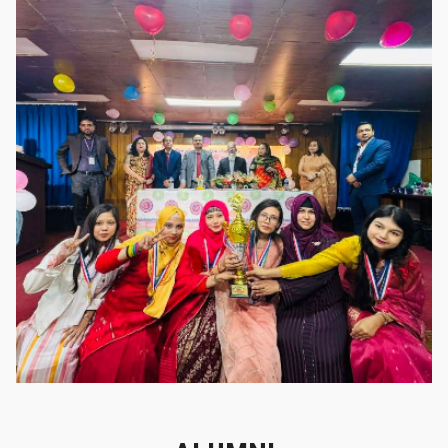
গৌরবের মুহূর্ত
গৌরবের মুহূর্ত