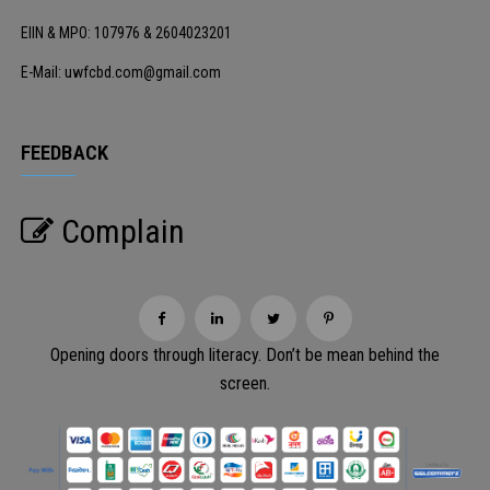
EIIN & MPO: 107976 & 2604023201
E-Mail: uwfcbd.com@gmail.com
FEEDBACK
Complain
Opening doors through literacy. Don’t be mean behind the
screen.