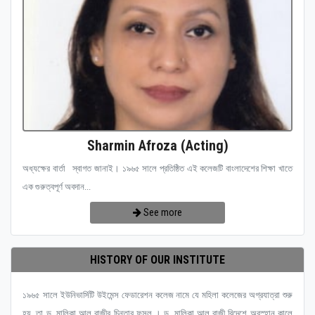
Sharmin Afroza (Acting)
অধ্যক্ষের বার্তা স্বাগত জানাই। ১৯৬৫ সালে প্রতিষ্ঠিত এই কলেজটি বাংলাদেশের শিক্ষা খাতে
এক গুরুত্বপূর্ণ অবদান...
See more
HISTORY OF OUR INSTITUTE
১৯৬৫ সালে ইউনিভার্সিটি উইমেন্স ফেডারেশন কলেজ নামে যে মহিলা কলেজের অগ্রযাত্রা শুরু
হয়, তা ড. মালিকা আল রাজীর চিন্তার ফসল । ড. মালিকা আল রাজী বিদেশে অবস্হান কালে