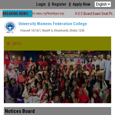
Login
Register
Apply Now
BREAKING NEWS :
০২৬ চলাকালীন সময়ে শ্রেণীকার্যক্রম বন্ধ
H.S.C Board Exam Seat Plan ( TEJGAON
University Womens Federation College
House# 16/16/1, Road# 6, Dhanmondi, Dhaka 1205.
MENU
HOME
ABOUT US
FACULTIES
ACADEMICS
Notices Board
GALLERY