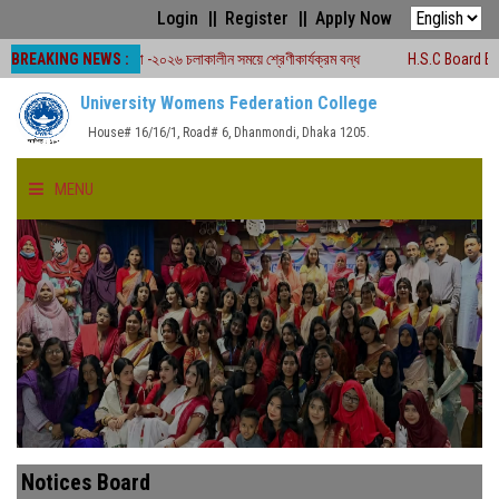
Login
Register
Apply Now
BREAKING NEWS :
বোর্ড পরীক্ষা -২০২৬ চলাকালীন সময়ে শ্রেণীকার্যক্রম বন্ধ
H.S.C Board Exam Seat Pl
University Womens Federation College
House# 16/16/1, Road# 6, Dhanmondi, Dhaka 1205.
MENU
HOME
ABOUT US
FACULTIES
ACADEMICS
Notices Board
GALLERY