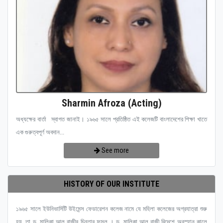
Sharmin Afroza (Acting)
অধ্যক্ষের বার্তা স্বাগত জানাই। ১৯৬৫ সালে প্রতিষ্ঠিত এই কলেজটি বাংলাদেশের শিক্ষা খাতে
এক গুরুত্বপূর্ণ অবদান...
See more
HISTORY OF OUR INSTITUTE
১৯৬৫ সালে ইউনিভার্সিটি উইমেন্স ফেডারেশন কলেজ নামে যে মহিলা কলেজের অগ্রযাত্রা শুরু
হয়, তা ড. মালিকা আল রাজীর চিন্তার ফসল । ড. মালিকা আল রাজী বিদেশে অবস্হান কালে