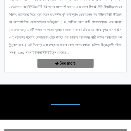
ফেডারেশন অব ইউনিভার্সিটি উইমেনের সংস্পর্শে আসেন এবং দেশে ফিরেই তিনি বিশ্ববিদ্যালয়ের
শিক্ষিত মহিলাদের নিয়ে গঠন করেন তৎকালীন পূর্ব পাকিস্তান ফেডারেশন অব ইউনিভার্সিটি উইমেন
যা আন্তর্জাতিক ফেডারেশনের অধিভুক্ত । ড. মালিকা আল রাজী ফেডারেশনের এক সভায়
মেয়েদের জন্য একটি কলেজ ষ্হাপনের প্রস্তাব করেন – কারণ তাঁর মনের মাঝে সুপ্ত বাসনা ছিল
এই কলেজের মধ্যেই ফেডারেশন বেঁচে থাকবে এবং শিক্ষায় অনগ্রসর নারী জাতির অগ্রগতির পথ
উন্মুক্ত হবে । এই উদ্দেশ্য এবং লক্ষ্যকে মাথায় রেখে ফেডারেশনের কতিপয় বিদ্যানুরাগী মহিলা
সদস্য ১৯৬৫ সালে ইউনিভার্সিটি উইমেন্স ফেডারে...
See more