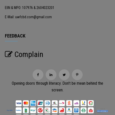
EIIN & MPO: 107976 & 2604023201
E-Mail: uwfcbd.com@gmail.com
FEEDBACK
Complain
Opening doors through literacy. Don’t be mean behind the
screen.