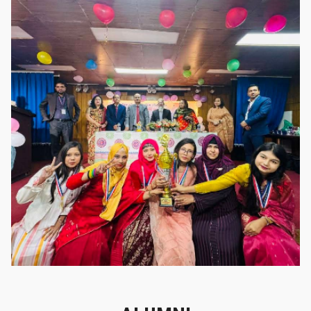
গৌরবের মুহূর্ত
গৌরবের মুহূর্ত