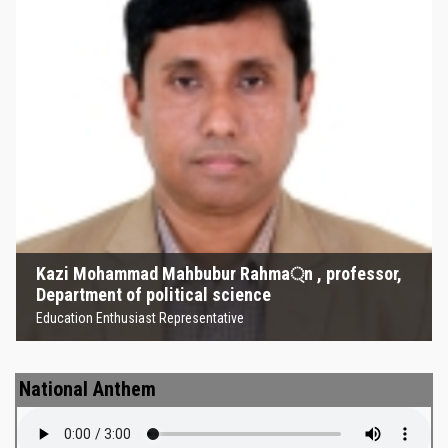
Kazi Mohammad Mahbubur
Rahma্‌n , professor, Department
of political science
Education Enthusiast Representative
Kazi Mohammad Mahbubur Rahma্‌n , professor,
Department of political science
Education Enthusiast Representative
National Anthem