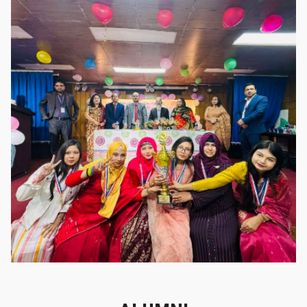
গৌরবের মুহূর্ত
গৌরবের মুহূর্ত