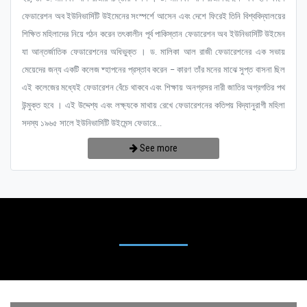
ফেডারেশন অব ইউনিভার্সিটি উইমেনের সংস্পর্শে আসেন এবং দেশে ফিরেই তিনি বিশ্ববিদ্যালয়ের
শিক্ষিত মহিলাদের নিয়ে গঠন করেন তৎকালীন পূর্ব পাকিস্তান ফেডারেশন অব ইউনিভার্সিটি উইমেন
যা আন্তর্জাতিক ফেডারেশনের অধিভুক্ত । ড. মালিকা আল রাজী ফেডারেশনের এক সভায়
মেয়েদের জন্য একটি কলেজ ষ্হাপনের প্রস্তাব করেন – কারণ তাঁর মনের মাঝে সুপ্ত বাসনা ছিল
এই কলেজের মধ্যেই ফেডারেশন বেঁচে থাকবে এবং শিক্ষায় অনগ্রসর নারী জাতির অগ্রগতির পথ
উন্মুক্ত হবে । এই উদ্দেশ্য এবং লক্ষ্যকে মাথায় রেখে ফেডারেশনের কতিপয় বিদ্যানুরাগী মহিলা
সদস্য ১৯৬৫ সালে ইউনিভার্সিটি উইমেন্স ফেডারে...
See more