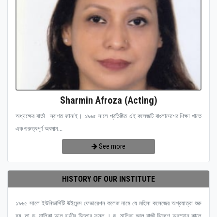
Sharmin Afroza (Acting)
অধ্যক্ষের বার্তা স্বাগত জানাই। ১৯৬৫ সালে প্রতিষ্ঠিত এই কলেজটি বাংলাদেশের শিক্ষা খাতে
এক গুরুত্বপূর্ণ অবদান...
See more
HISTORY OF OUR INSTITUTE
১৯৬৫ সালে ইউনিভার্সিটি উইমেন্স ফেডারেশন কলেজ নামে যে মহিলা কলেজের অগ্রযাত্রা শুরু
হয়, তা ড. মালিকা আল রাজীর চিন্তার ফসল । ড. মালিকা আল রাজী বিদেশে অবস্হান কালে