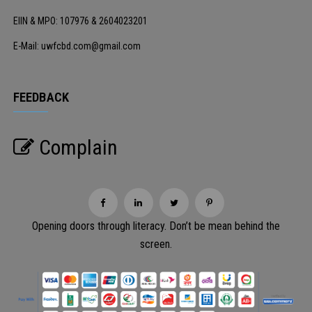
EIIN & MPO: 107976 & 2604023201
E-Mail: uwfcbd.com@gmail.com
FEEDBACK
Complain
Opening doors through literacy. Don’t be mean behind the
screen.