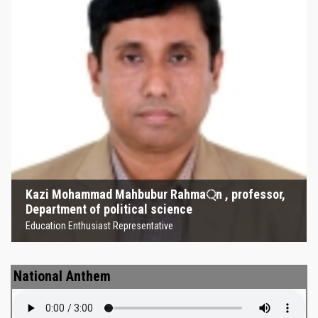
Kazi Mohammad Mahbubur
Rahma্‌n , professor, Department
of political science
Education Enthusiast Representative
Kazi Mohammad Mahbubur Rahma্‌n , professor,
Department of political science
Education Enthusiast Representative
National Anthem