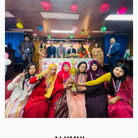
গৌরবের মুহূর্ত
গৌরবের মুহূর্ত