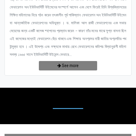
ফেডারেশন অব ইউনিভার্সিটি উইমেনের সংস্পর্শে আসেন এবং দেশে ফিরেই তিনি বিশ্ববিদ্যালয়ের
শিক্ষিত মহিলাদের নিয়ে গঠন করেন তৎকালীন পূর্ব পাকিস্তান ফেডারেশন অব ইউনিভার্সিটি উইমেন
যা আন্তর্জাতিক ফেডারেশনের অধিভুক্ত । ড. মালিকা আল রাজী ফেডারেশনের এক সভায়
মেয়েদের জন্য একটি কলেজ ষ্হাপনের প্রস্তাব করেন – কারণ তাঁর মনের মাঝে সুপ্ত বাসনা ছিল
এই কলেজের মধ্যেই ফেডারেশন বেঁচে থাকবে এবং শিক্ষায় অনগ্রসর নারী জাতির অগ্রগতির পথ
উন্মুক্ত হবে । এই উদ্দেশ্য এবং লক্ষ্যকে মাথায় রেখে ফেডারেশনের কতিপয় বিদ্যানুরাগী মহিলা
সদস্য ১৯৬৫ সালে ইউনিভার্সিটি উইমেন্স ফেডারে...
See more