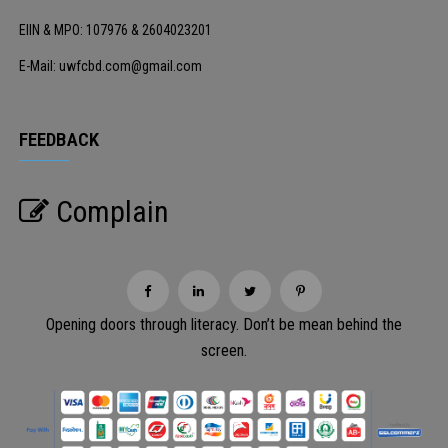
EIIN & MPO: 107976 & 2604023201
E-Mail: uwfcbd.com@gmail.com
FEEDBACK
Complain
Opening doors through literacy. Don’t be mean behind the
screen.