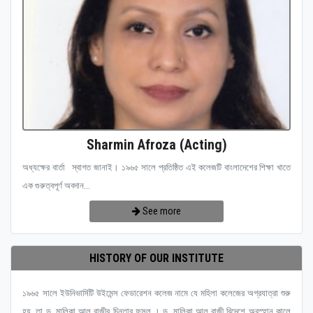
Sharmin Afroza (Acting)
অধ্যক্ষের বার্তা স্বাগত জানাই। ১৯৬৫ সালে প্রতিষ্ঠিত এই কলেজটি বাংলাদেশের শিক্ষা খাতে
এক গুরুত্বপূর্ণ অবদান...
See more
HISTORY OF OUR INSTITUTE
১৯৬৫ সালে ইউনিভার্সিটি উইমেন্স ফেডারেশন কলেজ নামে যে মহিলা কলেজের অগ্রযাত্রা শুরু
হয়, তা ড. মালিকা আল রাজীর চিন্তার ফসল । ড. মালিকা আল রাজী বিদেশে অবস্হান কালে