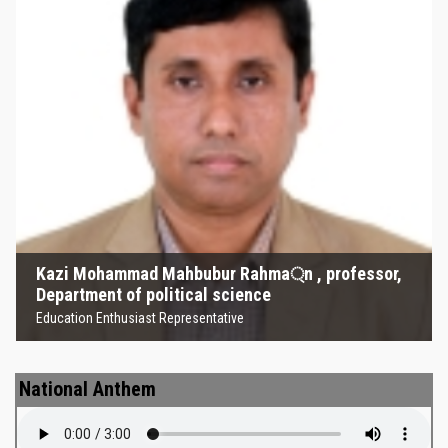
Kazi Mohammad Mahbubur
Rahma্‌n , professor, Department
of political science
Education Enthusiast Representative
Kazi Mohammad Mahbubur Rahma্‌n , professor,
Department of political science
Education Enthusiast Representative
National Anthem