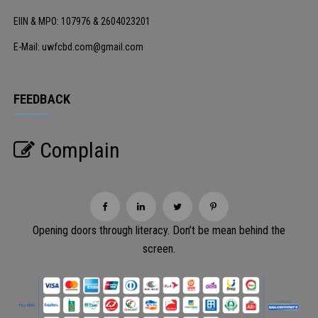
EIIN & MPO: 107976 & 2604023201
E-Mail: uwfcbd.com@gmail.com
FEEDBACK
Complain
Opening doors through literacy. Don’t be mean behind the
screen.