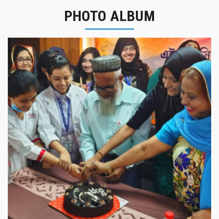
PHOTO ALBUM
নবীনবরণ 
দায় সংবর্ধনা