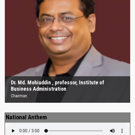
Kazi Mohammad
, professor,
Rahma্‌n , professo
 Administration
of political 
Education Enthusiast Re
 Institute of
Kazi Mohammad Mahbubur Rah
Department of political scien
Education Enthusiast Representative
National Anthem