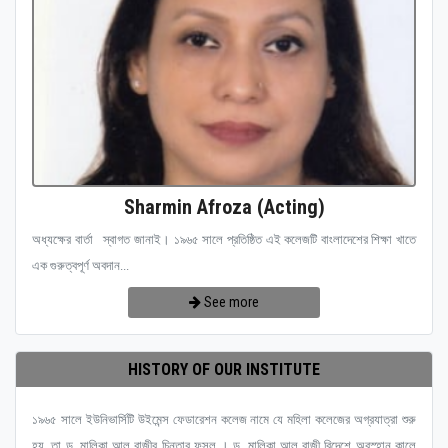
Sharmin Afroza (Acting)
অধ্যক্ষের বার্তা স্বাগত জানাই। ১৯৬৫ সালে প্রতিষ্ঠিত এই কলেজটি বাংলাদেশের শিক্ষা খাতে
এক গুরুত্বপূর্ণ অবদান...
See more
HISTORY OF OUR INSTITUTE
১৯৬৫ সালে ইউনিভার্সিটি উইমেন্স ফেডারেশন কলেজ নামে যে মহিলা কলেজের অগ্রযাত্রা শুরু
হয়, তা ড. মালিকা আল রাজীর চিন্তার ফসল । ড. মালিকা আল রাজী বিদেশে অবস্হান কালে