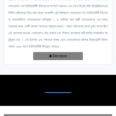
ফেডারেশন অব ইউনিভার্সিটি উইমেনের সংস্পর্শে আসেন এবং দেশে ফিরেই তিনি বিশ্ববিদ্যালয়ের
শিক্ষিত মহিলাদের নিয়ে গঠন করেন তৎকালীন পূর্ব পাকিস্তান ফেডারেশন অব ইউনিভার্সিটি উইমেন
যা আন্তর্জাতিক ফেডারেশনের অধিভুক্ত । ড. মালিকা আল রাজী ফেডারেশনের এক সভায়
মেয়েদের জন্য একটি কলেজ ষ্হাপনের প্রস্তাব করেন – কারণ তাঁর মনের মাঝে সুপ্ত বাসনা ছিল
এই কলেজের মধ্যেই ফেডারেশন বেঁচে থাকবে এবং শিক্ষায় অনগ্রসর নারী জাতির অগ্রগতির পথ
উন্মুক্ত হবে । এই উদ্দেশ্য এবং লক্ষ্যকে মাথায় রেখে ফেডারেশনের কতিপয় বিদ্যানুরাগী মহিলা
সদস্য ১৯৬৫ সালে ইউনিভার্সিটি উইমেন্স ফেডারে...
See more