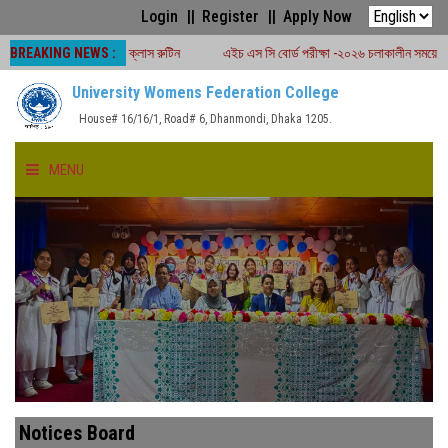
Login
Register
Apply Now
BREAKING NEWS :
 ২য় বর্ষের ক্লাস রুটিন
এইচ এস সি বোর্ড পরীক্ষা -২০২৬ চলাকালীন সময়ে শ্রেণীকার্যক্রম বন্ধ
University Womens Federation College
House# 16/16/1, Road# 6, Dhanmondi, Dhaka 1205.
MENU
HOME
ABOUT US
FACULTIES
ACADEMICS
Notices Board
GALLERY