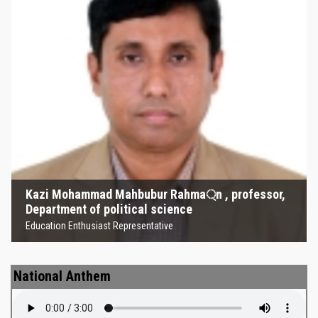
Kazi Mohammad Mahbubur
Rahma্‌n , professor, Department
of political science
Education Enthusiast Representative
Kazi Mohammad Mahbubur Rahma্‌n , professor,
Department of political science
Education Enthusiast Representative
National Anthem