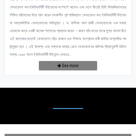
ফেডারেশন অব ইউনিভার্সিটি উইমেনের সংস্পর্শে আসেন এবং দেশে ফিরেই তিনি বিশ্ববিদ্যালয়ের
শিক্ষিত মহিলাদের নিয়ে গঠন করেন তৎকালীন পূর্ব পাকিস্তান ফেডারেশন অব ইউনিভার্সিটি উইমেন
যা আন্তর্জাতিক ফেডারেশনের অধিভুক্ত । ড. মালিকা আল রাজী ফেডারেশনের এক সভায়
মেয়েদের জন্য একটি কলেজ ষ্হাপনের প্রস্তাব করেন – কারণ তাঁর মনের মাঝে সুপ্ত বাসনা ছিল
এই কলেজের মধ্যেই ফেডারেশন বেঁচে থাকবে এবং শিক্ষায় অনগ্রসর নারী জাতির অগ্রগতির পথ
উন্মুক্ত হবে । এই উদ্দেশ্য এবং লক্ষ্যকে মাথায় রেখে ফেডারেশনের কতিপয় বিদ্যানুরাগী মহিলা
সদস্য ১৯৬৫ সালে ইউনিভার্সিটি উইমেন্স ফেডারে...
See more