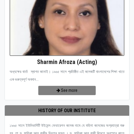
Sharmin Afroza (Acting)
অধ্যক্ষের বার্তা স্বাগত জানাই। ১৯৬৫ সালে প্রতিষ্ঠিত এই কলেজটি বাংলাদেশের শিক্ষা খাতে
এক গুরুত্বপূর্ণ অবদান...
See more
HISTORY OF OUR INSTITUTE
১৯৬৫ সালে ইউনিভার্সিটি উইমেন্স ফেডারেশন কলেজ নামে যে মহিলা কলেজের অগ্রযাত্রা শুরু
হয়, তা ড. মালিকা আল রাজীর চিন্তার ফসল । ড. মালিকা আল রাজী বিদেশে অবস্হান কালে