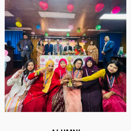
গৌরবের মুহূর্ত
গৌরবের মুহূর্ত