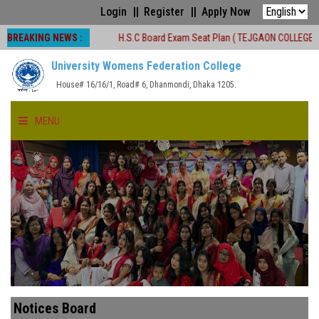
Login
Register
Apply Now
BREAKING NEWS :
্যক্রম বন্ধ
H.S.C Board Exam Seat Plan ( TEJGAON COLLEGE)
#অনার্স 
University Womens Federation College
House# 16/16/1, Road# 6, Dhanmondi, Dhaka 1205.
MENU
HOME
ABOUT US
FACULTIES
ACADEMICS
Notices Board
GALLERY