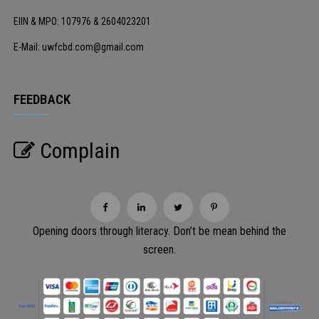
EIIN & MPO: 107976 & 2604023201
E-Mail: uwfcbd.com@gmail.com
FEEDBACK
Complain
Opening doors through literacy. Don’t be mean behind the
screen.