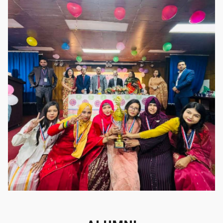
গৌরবের মুহূর্ত
গৌরবের মুহূর্ত