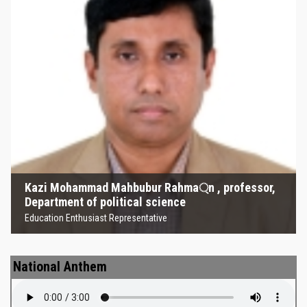
Kazi Mohammad Mahbubur
Rahma্‌n , professor, Department
of political science
Education Enthusiast Representative
Kazi Mohammad Mahbubur Rahma্‌n , professor,
Department of political science
Education Enthusiast Representative
National Anthem