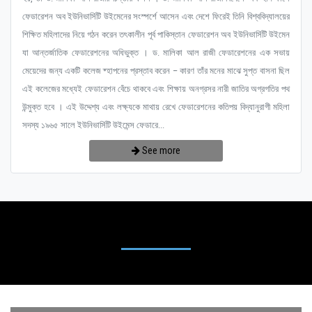
ফেডারেশন অব ইউনিভার্সিটি উইমেনের সংস্পর্শে আসেন এবং দেশে ফিরেই তিনি বিশ্ববিদ্যালয়ের
শিক্ষিত মহিলাদের নিয়ে গঠন করেন তৎকালীন পূর্ব পাকিস্তান ফেডারেশন অব ইউনিভার্সিটি উইমেন
যা আন্তর্জাতিক ফেডারেশনের অধিভুক্ত । ড. মালিকা আল রাজী ফেডারেশনের এক সভায়
মেয়েদের জন্য একটি কলেজ ষ্হাপনের প্রস্তাব করেন – কারণ তাঁর মনের মাঝে সুপ্ত বাসনা ছিল
এই কলেজের মধ্যেই ফেডারেশন বেঁচে থাকবে এবং শিক্ষায় অনগ্রসর নারী জাতির অগ্রগতির পথ
উন্মুক্ত হবে । এই উদ্দেশ্য এবং লক্ষ্যকে মাথায় রেখে ফেডারেশনের কতিপয় বিদ্যানুরাগী মহিলা
সদস্য ১৯৬৫ সালে ইউনিভার্সিটি উইমেন্স ফেডারে...
See more