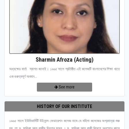
Sharmin Afroza (Acting)
অধ্যক্ষের বার্তা স্বাগত জানাই। ১৯৬৫ সালে প্রতিষ্ঠিত এই কলেজটি বাংলাদেশের শিক্ষা খাতে
এক গুরুত্বপূর্ণ অবদান...
See more
HISTORY OF OUR INSTITUTE
১৯৬৫ সালে ইউনিভার্সিটি উইমেন্স ফেডারেশন কলেজ নামে যে মহিলা কলেজের অগ্রযাত্রা শুরু
হয়, তা ড. মালিকা আল রাজীর চিন্তার ফসল । ড. মালিকা আল রাজী বিদেশে অবস্হান কালে