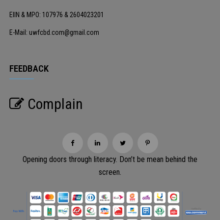
EIIN & MPO: 107976 & 2604023201
E-Mail: uwfcbd.com@gmail.com
FEEDBACK
Complain
Opening doors through literacy. Don’t be mean behind the
screen.