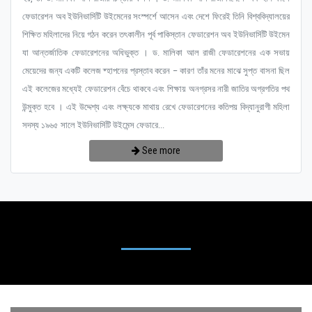
ফেডারেশন অব ইউনিভার্সিটি উইমেনের সংস্পর্শে আসেন এবং দেশে ফিরেই তিনি বিশ্ববিদ্যালয়ের
শিক্ষিত মহিলাদের নিয়ে গঠন করেন তৎকালীন পূর্ব পাকিস্তান ফেডারেশন অব ইউনিভার্সিটি উইমেন
যা আন্তর্জাতিক ফেডারেশনের অধিভুক্ত । ড. মালিকা আল রাজী ফেডারেশনের এক সভায়
মেয়েদের জন্য একটি কলেজ ষ্হাপনের প্রস্তাব করেন – কারণ তাঁর মনের মাঝে সুপ্ত বাসনা ছিল
এই কলেজের মধ্যেই ফেডারেশন বেঁচে থাকবে এবং শিক্ষায় অনগ্রসর নারী জাতির অগ্রগতির পথ
উন্মুক্ত হবে । এই উদ্দেশ্য এবং লক্ষ্যকে মাথায় রেখে ফেডারেশনের কতিপয় বিদ্যানুরাগী মহিলা
সদস্য ১৯৬৫ সালে ইউনিভার্সিটি উইমেন্স ফেডারে...
See more