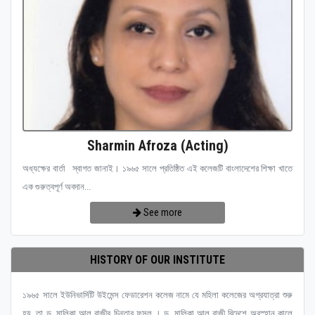
Sharmin Afroza (Acting)
অধ্যক্ষের বার্তা স্বাগত জানাই। ১৯৬৫ সালে প্রতিষ্ঠিত এই কলেজটি বাংলাদেশের শিক্ষা খাতে
এক গুরুত্বপূর্ণ অবদান...
See more
HISTORY OF OUR INSTITUTE
১৯৬৫ সালে ইউনিভার্সিটি উইমেন্স ফেডারেশন কলেজ নামে যে মহিলা কলেজের অগ্রযাত্রা শুরু
হয়, তা ড. মালিকা আল রাজীর চিন্তার ফসল । ড. মালিকা আল রাজী বিদেশে অবস্হান কালে