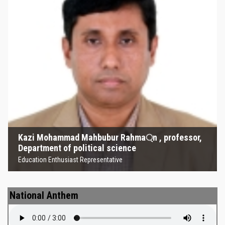
Kazi Mohammad Mahbubur
Rahma্‌n , professor, Department
of political science
Education Enthusiast Representative
Kazi Mohammad Mahbubur Rahma্‌n , professor,
Department of political science
Education Enthusiast Representative
National Anthem