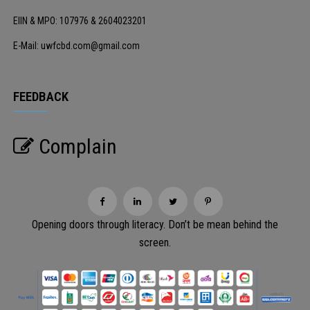
EIIN & MPO: 107976 & 2604023201
E-Mail: uwfcbd.com@gmail.com
FEEDBACK
Complain
Opening doors through literacy. Don’t be mean behind the
screen.