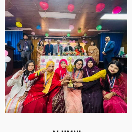
গৌরবের মুহূর্ত
গৌরবের মুহূর্ত