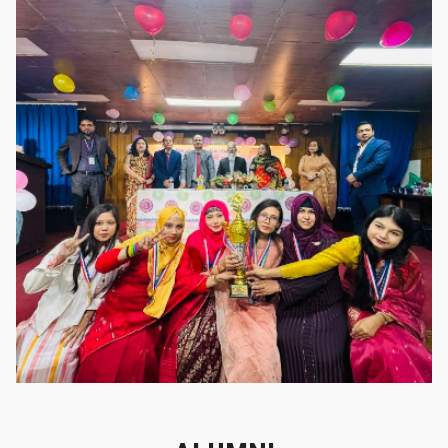
গৌরবের মুহূর্ত
গৌরবের মুহূর্ত