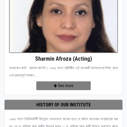
Sharmin Afroza (Acting)
অধ্যক্ষের বার্তা স্বাগত জানাই। ১৯৬৫ সালে প্রতিষ্ঠিত এই কলেজটি বাংলাদেশের শিক্ষা খাতে
এক গুরুত্বপূর্ণ অবদান...
See more
HISTORY OF OUR INSTITUTE
১৯৬৫ সালে ইউনিভার্সিটি উইমেন্স ফেডারেশন কলেজ নামে যে মহিলা কলেজের অগ্রযাত্রা শুরু
হয়, তা ড. মালিকা আল রাজীর চিন্তার ফসল । ড. মালিকা আল রাজী বিদেশে অবস্হান কালে