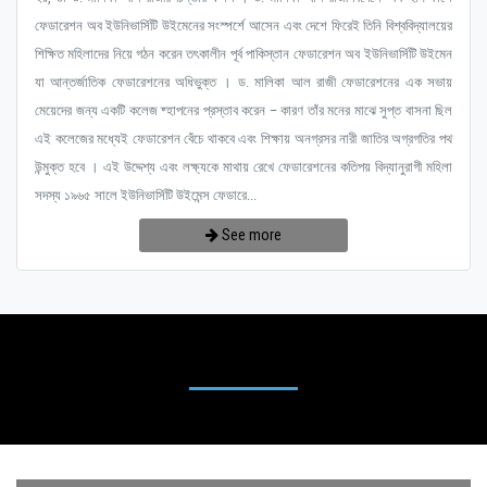
ফেডারেশন অব ইউনিভার্সিটি উইমেনের সংস্পর্শে আসেন এবং দেশে ফিরেই তিনি বিশ্ববিদ্যালয়ের
শিক্ষিত মহিলাদের নিয়ে গঠন করেন তৎকালীন পূর্ব পাকিস্তান ফেডারেশন অব ইউনিভার্সিটি উইমেন
যা আন্তর্জাতিক ফেডারেশনের অধিভুক্ত । ড. মালিকা আল রাজী ফেডারেশনের এক সভায়
মেয়েদের জন্য একটি কলেজ ষ্হাপনের প্রস্তাব করেন – কারণ তাঁর মনের মাঝে সুপ্ত বাসনা ছিল
এই কলেজের মধ্যেই ফেডারেশন বেঁচে থাকবে এবং শিক্ষায় অনগ্রসর নারী জাতির অগ্রগতির পথ
উন্মুক্ত হবে । এই উদ্দেশ্য এবং লক্ষ্যকে মাথায় রেখে ফেডারেশনের কতিপয় বিদ্যানুরাগী মহিলা
সদস্য ১৯৬৫ সালে ইউনিভার্সিটি উইমেন্স ফেডারে...
See more