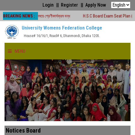
Login
Register
Apply Now
BREAKING NEWS :
চলাকালীন সময়ে শ্রেণীকার্যক্রম বন্ধ
H.S.C Board Exam Seat Plan ( TEJGAON CO
University Womens Federation College
House# 16/16/1, Road# 6, Dhanmondi, Dhaka 1205.
MENU
HOME
ABOUT US
FACULTIES
ACADEMICS
Notices Board
GALLERY