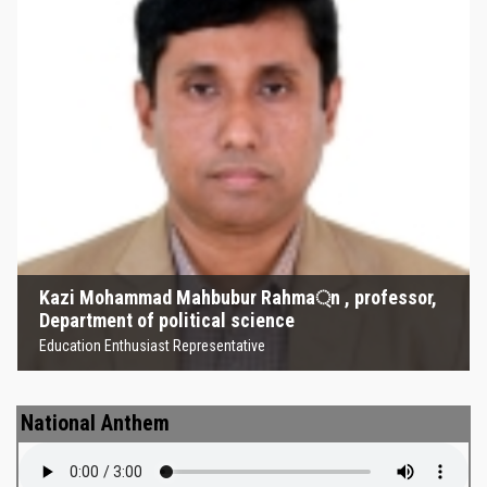
Kazi Mohammad Mahbubur
Rahma্‌n , professor, Department
of political science
Education Enthusiast Representative
Kazi Mohammad Mahbubur Rahma্‌n , professor,
Department of political science
Education Enthusiast Representative
National Anthem