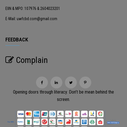
EIIN & MPO: 107976 & 2604023201
E-Mail: uwfcbd.com@gmail.com
FEEDBACK
Complain
Opening doors through literacy. Don’t be mean behind the
screen.