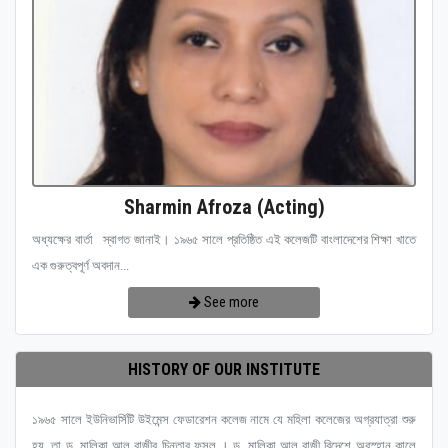
Sharmin Afroza (Acting)
অধ্যক্ষের বার্তা স্বাগত জানাই। ১৯৬৫ সালে প্রতিষ্ঠিত এই কলেজটি বাংলাদেশের শিক্ষা খাতে
এক গুরুত্বপূর্ণ অবদান...
See more
HISTORY OF OUR INSTITUTE
১৯৬৫ সালে ইউনিভার্সিটি উইমেন্স ফেডারেশন কলেজ নামে যে মহিলা কলেজের অগ্রযাত্রা শুরু
হয়, তা ড. মালিকা আল রাজীর চিন্তার ফসল । ড. মালিকা আল রাজী বিদেশে অবস্হান কালে