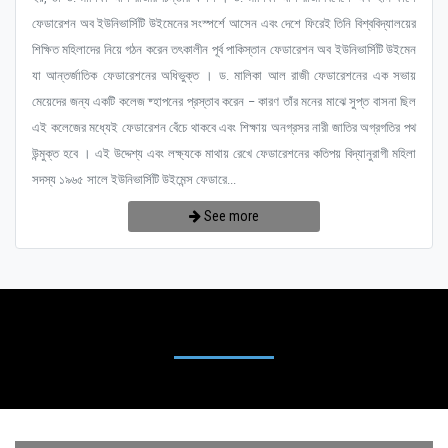
ফেডারেশন অব ইউনিভার্সিটি উইমেনের সংস্পর্শে আসেন এবং দেশে ফিরেই তিনি বিশ্ববিদ্যালয়ের
শিক্ষিত মহিলাদের নিয়ে গঠন করেন তৎকালীন পূর্ব পাকিস্তান ফেডারেশন অব ইউনিভার্সিটি উইমেন
যা আন্তর্জাতিক ফেডারেশনের অধিভুক্ত । ড. মালিকা আল রাজী ফেডারেশনের এক সভায়
মেয়েদের জন্য একটি কলেজ ষ্হাপনের প্রস্তাব করেন – কারণ তাঁর মনের মাঝে সুপ্ত বাসনা ছিল
এই কলেজের মধ্যেই ফেডারেশন বেঁচে থাকবে এবং শিক্ষায় অনগ্রসর নারী জাতির অগ্রগতির পথ
উন্মুক্ত হবে । এই উদ্দেশ্য এবং লক্ষ্যকে মাথায় রেখে ফেডারেশনের কতিপয় বিদ্যানুরাগী মহিলা
সদস্য ১৯৬৫ সালে ইউনিভার্সিটি উইমেন্স ফেডারে...
See more