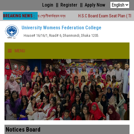
Login
Register
Apply Now
BREAKING NEWS :
চলাকালীন সময়ে শ্রেণীকার্যক্রম বন্ধ
H.S.C Board Exam Seat Plan ( TEJGAON CO
University Womens Federation College
House# 16/16/1, Road# 6, Dhanmondi, Dhaka 1205.
MENU
HOME
ABOUT US
FACULTIES
ACADEMICS
Notices Board
GALLERY