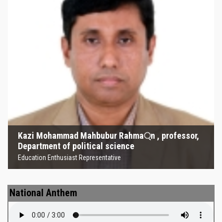
Kazi Mohammad Mahbubur
Rahma্‌n , professor, Department
of political science
Education Enthusiast Representative
Kazi Mohammad Mahbubur Rahma্‌n , professor,
Department of political science
Education Enthusiast Representative
National Anthem