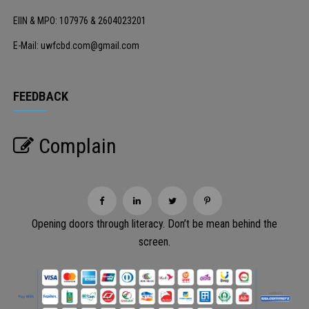
EIIN & MPO: 107976 & 2604023201
E-Mail: uwfcbd.com@gmail.com
FEEDBACK
Complain
Opening doors through literacy. Don’t be mean behind the
screen.