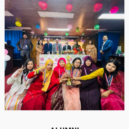
গৌরবের মুহূর্ত
গৌরবের মুহূর্ত