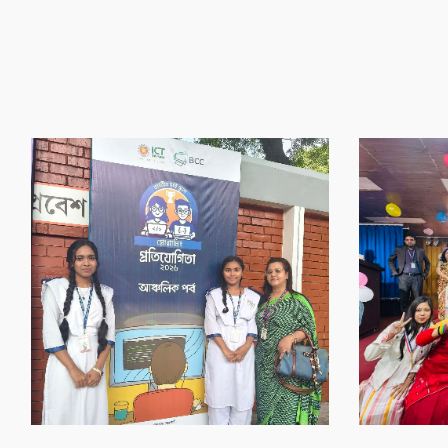
‌গৌর‌বের অর্জন
‌গৌর‌বের অর্জন