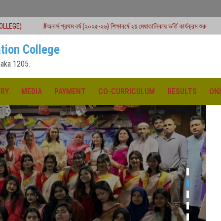
্স প্রথম বর্ষ (২০২৫-২৬) শিক্ষাবর্ষে ২য় মেধাতালিকায় ভর্তি কার্যক্রম শুরু
#একাদশ শ্রেণির বার্ষি
tion College
aka 1205.
ERY
MEDIA
PAYMENT
CO-CURRICULUM
RESULTS
ON
ক্