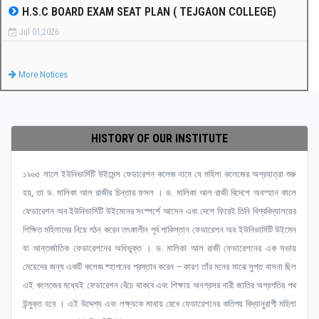
H.S.C BOARD EXAM SEAT PLAN ( TEJGAON COLLEGE)
Jul 01,2026
More Notices
HISTORY OF OUR INSTITUTE
১৯৬৫ সালে ইউনিভার্সিটি উইমেন্স ফেডারেশন কলেজ নামে যে মহিলা কলেজের অগ্রযাত্রা শুরু
হয়, তা ড. মালিকা আল রাজীর চিন্তার ফসল । ড. মালিকা আল রাজী বিদেশে অবস্হান কালে
ফেডারেশন অব ইউনিভার্সিটি উইমেনের সংস্পর্শে আসেন এবং দেশে ফিরেই তিনি বিশ্ববিদ্যালয়ের
শিক্ষিত মহিলাদের নিয়ে গঠন করেন তৎকালীন পূর্ব পাকিস্তান ফেডারেশন অব ইউনিভার্সিটি উইমেন
যা আন্তর্জাতিক ফেডারেশনের অধিভুক্ত । ড. মালিকা আল রাজী ফেডারেশনের এক সভায়
মেয়েদের জন্য একটি কলেজ ষ্হাপনের প্রস্তাব করেন – কারণ তাঁর মনের মাঝে সুপ্ত বাসনা ছিল
এই কলেজের মধ্যেই ফেডারেশন বেঁচে থাকবে এবং শিক্ষায় অনগ্রসর নারী জাতির অগ্রগতির পথ
উন্মুক্ত হবে । এই উদ্দেশ্য এবং লক্ষ্যকে মাথায় রেখে ফেডারেশনের কতিপয় বিদ্যানুরাগী মহিলা