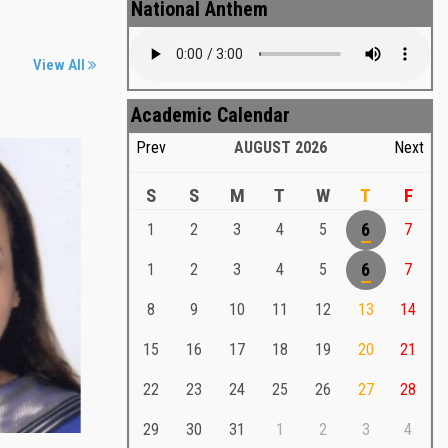
National Anthem
View All
Academic Calendar
Prev
AUGUST
2026
Next
S
S
M
T
W
T
F
1
2
3
4
5
6
7
Md. Shafiullah Sarker
a
1
2
3
4
5
6
7
Md. Shafiullah Sarkar , Professor ,
8
9
10
11
12
13
14
Teacher Representative
15
16
17
18
19
20
21
Md. Shafiullah Sarker
Md. Shafiullah Sarkar , Professor , Teacher
22
23
24
25
26
27
28
Representative
29
30
31
1
2
3
4