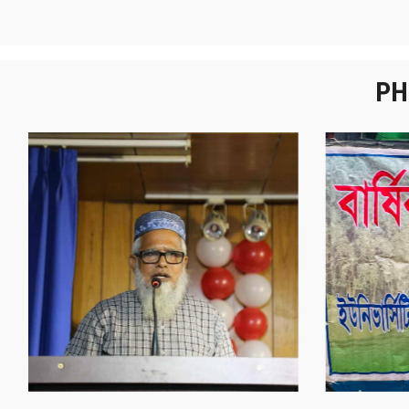
PH
নবীনবরণ - ২০২৫
বা