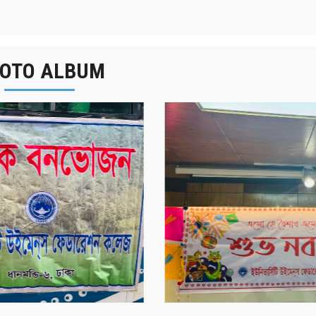
OTO ALBUM
র্ষিক বনভোজন ২০২৫
বাংলা নববর্ষ ১৪৩২ উদয