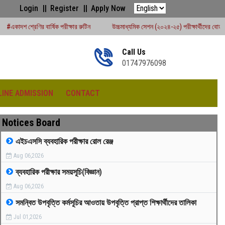
Login
Register
Apply Now
ক পরীক্ষার রুটিন
উচ্চমাধ্যমিক সেশন (২০২৪-২৫) পরীক্ষার্থীদের বোর্ড পরীক্ষার রুটিন - ২০২৬
Call Us
01747976098
LINE ADMISSION
CONTACT
Notices Board
এইচএসসি ব্যবহারিক পরীক্ষার রোল রেঞ্জ
Aug 06,2026
রীড়া প্রতিযোগিতা -২০২৫
ব্যবহারিক পরীক্ষার সময়সূচি(বিজ্ঞান)
Aug 06,2026
সমন্বিত উপবৃত্তি কর্মসূচির আওতায় উপবৃত্তি প্রাপ্ত শিক্ষার্থীদের তালিকা
Jul 01,2026