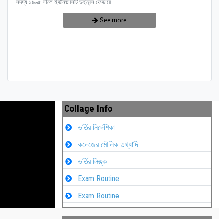
সদস্য ১৯৬৫ সালে ইউনিভার্সিটি উইমেন্স ফেডারে...
See more
Collage Info
ভর্তির নির্দেশিকা
কলেজের মৌলিক তথ্যাদি
ভর্তির লিঙ্ক
Exam Routine
Exam Routine