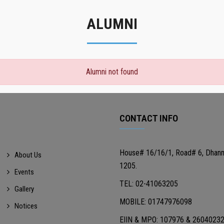
ALUMNI
Alumni not found
CONTACT INFO
House# 16/16/1, Road# 6, Dhan
About Us
1205.
Events
TEL: 02-41063205
Gallery
MOBILE: 01747976098
Notices
EIIN & MPO: 107976 & 2604023