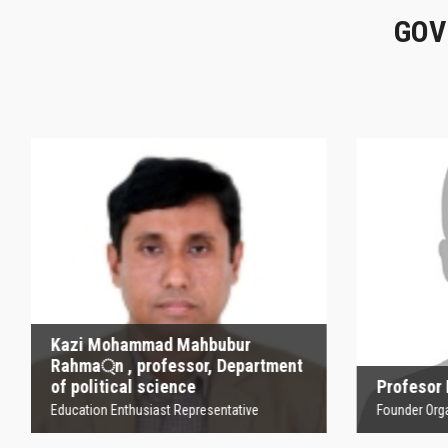
GOV
Kazi Mohammad
Mahbubur Rahma্‌n ,
P
professor, Department
of political science
Founder
Education Enthusiast Representative
Kazi Mohammad Mahbubur
Rahma্‌n , professor, Department
of political science
Profesor
Education Enthusiast Representative
Founder Orga