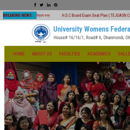
BREAKING NEWS :
কার্যক্রম বন্ধ
H.S.C Board Exam Seat Plan ( TEJGAON COLLEGE)
#অনার
University Womens Federa
House# 16/16/1, Road# 6, Dhanmondi, Dh
HOME
ABOUT US
FACULTIES
ACADEMICS
GALL
১৪৩৩