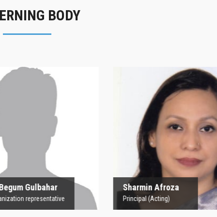
ERNING BODY
rofesor Begum
Sharmin Afroz
Gulbahar
Principal (Acting)
 Organization representative
 Begum Gulbahar
Sharmin Afroza
nization representative
Principal (Acting)