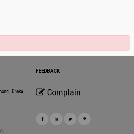
FEEDBACK
Complain
mondi, Dhaka
201