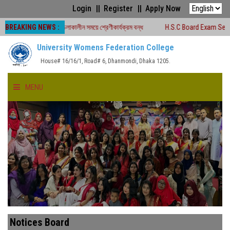
Login
Register
Apply Now
BREAKING NEWS :
ক্ষা -২০২৬ চলাকালীন সময়ে শ্রেণীকার্যক্রম বন্ধ
H.S.C Board Exam Seat Plan ( TE
University Womens Federation College
House# 16/16/1, Road# 6, Dhanmondi, Dhaka 1205.
MENU
HOME
ABOUT US
FACULTIES
ACADEMICS
Notices Board
GALLERY