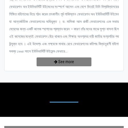
ফেডারেশন অব ইউনিভার্সিটি উইমেনের সংস্পর্শে আসেন এবং দেশে ফিরেই তিনি বিশ্ববিদ্যালয়ের
শিক্ষিত মহিলাদের নিয়ে গঠন করেন তৎকালীন পূর্ব পাকিস্তান ফেডারেশন অব ইউনিভার্সিটি উইমেন
যা আন্তর্জাতিক ফেডারেশনের অধিভুক্ত । ড. মালিকা আল রাজী ফেডারেশনের এক সভায়
মেয়েদের জন্য একটি কলেজ ষ্হাপনের প্রস্তাব করেন – কারণ তাঁর মনের মাঝে সুপ্ত বাসনা ছিল
এই কলেজের মধ্যেই ফেডারেশন বেঁচে থাকবে এবং শিক্ষায় অনগ্রসর নারী জাতির অগ্রগতির পথ
উন্মুক্ত হবে । এই উদ্দেশ্য এবং লক্ষ্যকে মাথায় রেখে ফেডারেশনের কতিপয় বিদ্যানুরাগী মহিলা
সদস্য ১৯৬৫ সালে ইউনিভার্সিটি উইমেন্স ফেডারে...
See more