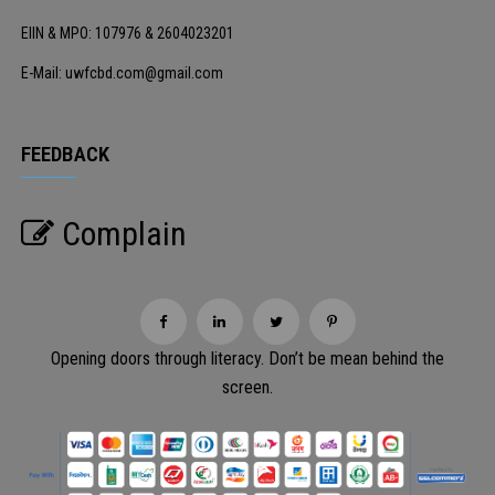
EIIN & MPO: 107976 & 2604023201
E-Mail: uwfcbd.com@gmail.com
FEEDBACK
Complain
Opening doors through literacy. Don’t be mean behind the
screen.