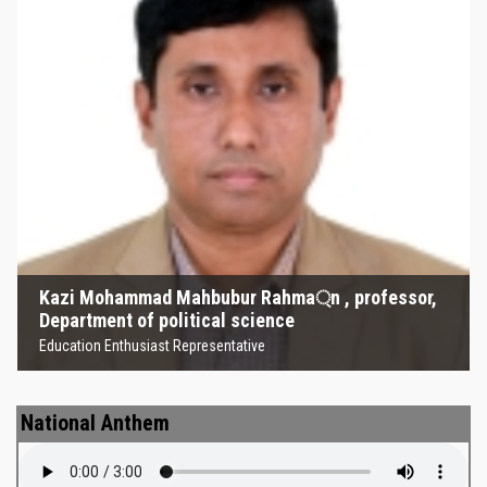
Kazi Mohammad Mahbubur
Rahma্‌n , professor, Department
of political science
Education Enthusiast Representative
Kazi Mohammad Mahbubur Rahma্‌n , professor,
Department of political science
Education Enthusiast Representative
National Anthem