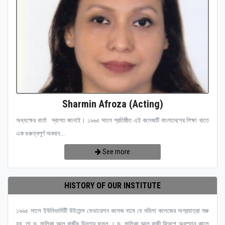
Sharmin Afroza (Acting)
অধ্যক্ষের বার্তা স্বাগত জানাই। ১৯৬৫ সালে প্রতিষ্ঠিত এই কলেজটি বাংলাদেশের শিক্ষা খাতে
এক গুরুত্বপূর্ণ অবদান...
See more
HISTORY OF OUR INSTITUTE
১৯৬৫ সালে ইউনিভার্সিটি উইমেন্স ফেডারেশন কলেজ নামে যে মহিলা কলেজের অগ্রযাত্রা শুরু
হয়, তা ড. মালিকা আল রাজীর চিন্তার ফসল । ড. মালিকা আল রাজী বিদেশে অবস্হান কালে