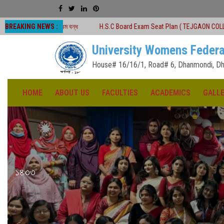
BREAKING NEWS :
যক্রম বন্ধ
H.S.C Board Exam Seat Plan ( TEJGAON COLLEGE)
#অনার্স প
University Womens Federa
House# 16/16/1, Road# 6, Dhanmondi, Dh
HOME
ABOUT US
FACULTIES
ACADEMICS
GALL
১৪৩৩