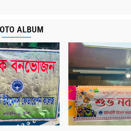
OTO ALBUM
র্ষিক বনভোজন ২০২৫
বাংলা নববর্ষ ১৪৩২ উদয