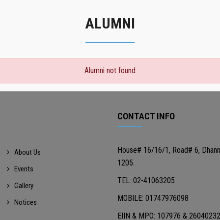
ALUMNI
Alumni not found
CONTACT INFO
House# 16/16/1, Road# 6, Dhan
About Us
1205.
Events
TEL: 02-41063205
Gallery
MOBILE: 01747976098
Notices
EIIN & MPO: 107976 & 2604023