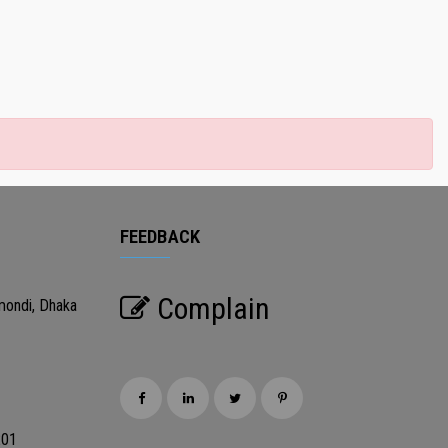
FEEDBACK
Complain
mondi, Dhaka
201