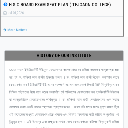
H.S.C BOARD EXAM SEAT PLAN ( TEJGAON COLLEGE)
Jul 01,2026
More Notices
HISTORY OF OUR INSTITUTE
১৯৬৫ সালে ইউনিভার্সিটি উইমেন্স ফেডারেশন কলেজ নামে যে মহিলা কলেজের অগ্রযাত্রা শুরু
হয়, তা ড. মালিকা আল রাজীর চিন্তার ফসল । ড. মালিকা আল রাজী বিদেশে অবস্হান কালে
ফেডারেশন অব ইউনিভার্সিটি উইমেনের সংস্পর্শে আসেন এবং দেশে ফিরেই তিনি বিশ্ববিদ্যালয়ের
শিক্ষিত মহিলাদের নিয়ে গঠন করেন তৎকালীন পূর্ব পাকিস্তান ফেডারেশন অব ইউনিভার্সিটি উইমেন
যা আন্তর্জাতিক ফেডারেশনের অধিভুক্ত । ড. মালিকা আল রাজী ফেডারেশনের এক সভায়
মেয়েদের জন্য একটি কলেজ ষ্হাপনের প্রস্তাব করেন – কারণ তাঁর মনের মাঝে সুপ্ত বাসনা ছিল
এই কলেজের মধ্যেই ফেডারেশন বেঁচে থাকবে এবং শিক্ষায় অনগ্রসর নারী জাতির অগ্রগতির পথ
উন্মুক্ত হবে । এই উদ্দেশ্য এবং লক্ষ্যকে মাথায় রেখে ফেডারেশনের কতিপয় বিদ্যানুরাগী মহিলা