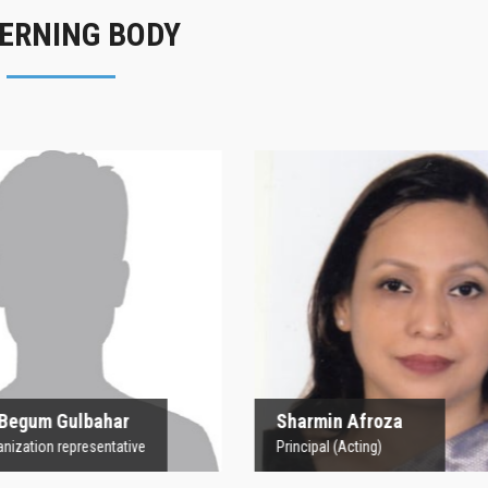
ERNING BODY
rofesor Begum
Sharmin Afroz
Gulbahar
Principal (Acting)
 Organization representative
 Begum Gulbahar
Sharmin Afroza
nization representative
Principal (Acting)