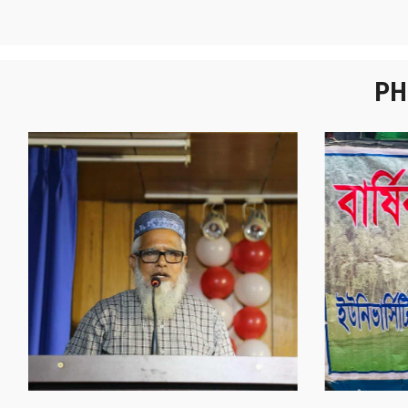
PH
নবীনবরণ - ২০২৫
বা