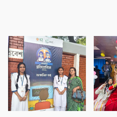
‌গৌর‌বের অর্জন
‌গৌর‌বের অর্জন