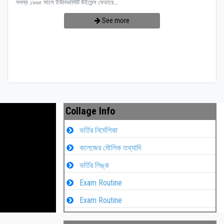
সদস্য ১৯৬৫ সালে ইউনিভার্সিটি উইমেন্স ফেডারে...
See more
Collage Info
ভর্তির নির্দেশিকা
কলেজের মৌলিক তথ্যাদি
ভর্তির লিঙ্ক
Exam Routine
Exam Routine