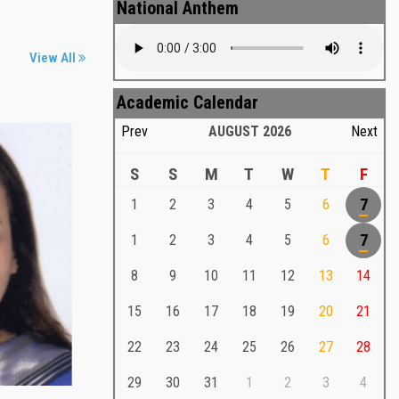
National Anthem
View All
Academic Calendar
Prev
AUGUST
2026
Next
S
S
M
T
W
T
F
1
2
3
4
5
6
7
Md. Shafiullah Sarker
a
1
2
3
4
5
6
7
Md. Shafiullah Sarkar , Professor ,
8
9
10
11
12
13
14
Teacher Representative
15
16
17
18
19
20
21
Md. Shafiullah Sarker
Md. Shafiullah Sarkar , Professor , Teacher
22
23
24
25
26
27
28
Representative
29
30
31
1
2
3
4