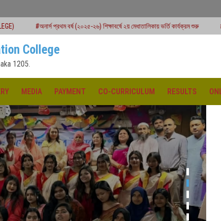
্রথম বর্ষ (২০২৫-২৬) শিক্ষাবর্ষে ২য় মেধাতালিকায় ভর্তি কার্যক্রম শুরু
#একাদশ শ্রেণির বার্ষিক প
tion College
aka 1205.
ERY
MEDIA
PAYMENT
CO-CURRICULUM
RESULTS
ON
ক্