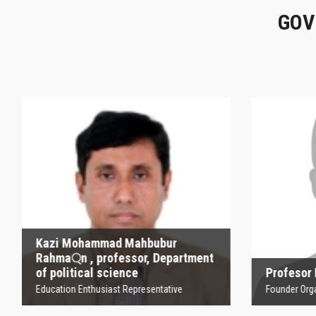
GOV
Kazi Mohammad
Mahbubur Rahma্‌n ,
P
professor, Department
of political science
Founder
Education Enthusiast Representative
Kazi Mohammad Mahbubur
Rahma্‌n , professor, Department
of political science
Profesor
Education Enthusiast Representative
Founder Orga