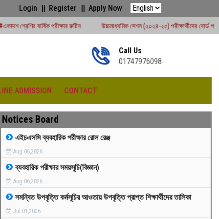
Login
Register
Apply Now
রীক্ষার রুটিন
উচ্চমাধ্যমিক সেশন (২০২৪-২৫) পরীক্ষার্থীদের বোর্ড পরীক্ষার রুটিন - ২০২৬
Call Us
01747976098
LINE ADMISSION
CONTACT
Notices Board
এইচএসসি ব্যবহারিক পরীক্ষার রোল রেঞ্জ
Aug 06,2026
রীড়া প্রতিযোগিতা -২০২৫
ব্যবহারিক পরীক্ষার সময়সূচি(বিজ্ঞান)
Aug 06,2026
সমন্বিত উপবৃত্তি কর্মসূচির আওতায় উপবৃত্তি প্রাপ্ত শিক্ষার্থীদের তালিকা
Jul 01,2026