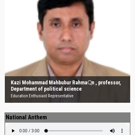
Kazi Mohammad Mahbubur
Rahma্‌n , professor, Department
of political science
Education Enthusiast Representative
Kazi Mohammad Mahbubur Rahma্‌n , professor,
Department of political science
Education Enthusiast Representative
National Anthem