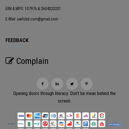
EIIN & MPO: 107976 & 2604023201
E-Mail: uwfcbd.com@gmail.com
FEEDBACK
Complain
Opening doors through literacy. Don’t be mean behind the
screen.