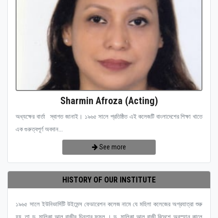
Sharmin Afroza (Acting)
অধ্যক্ষের বার্তা স্বাগত জানাই। ১৯৬৫ সালে প্রতিষ্ঠিত এই কলেজটি বাংলাদেশের শিক্ষা খাতে
এক গুরুত্বপূর্ণ অবদান...
See more
HISTORY OF OUR INSTITUTE
১৯৬৫ সালে ইউনিভার্সিটি উইমেন্স ফেডারেশন কলেজ নামে যে মহিলা কলেজের অগ্রযাত্রা শুরু
হয়, তা ড. মালিকা আল রাজীর চিন্তার ফসল । ড. মালিকা আল রাজী বিদেশে অবস্হান কালে