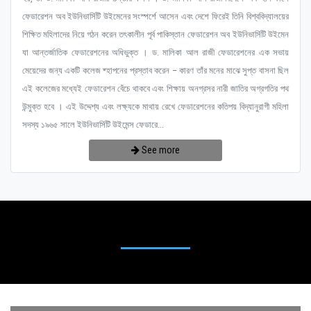
ফেডারেশন অব ইউনিভার্সিটি উইমেনের সংস্পর্শে আসেন এবং দেশে ফিরেই তিনি বিশ্ববিদ্যালয়ের
শিক্ষিত মহিলাদের নিয়ে গঠন করেন তৎকালীন পূর্ব পাকিস্তান ফেডারেশন অব ইউনিভার্সিটি উইমেন
যা আন্তর্জাতিক ফেডারেশনের অধিভুক্ত । ড. মালিকা আল রাজী ফেডারেশনের এক সভায়
মেয়েদের জন্য একটি কলেজ ষ্হাপনের প্রস্তাব করেন – কারণ তাঁর মনের মাঝে সুপ্ত বাসনা ছিল
এই কলেজের মধ্যেই ফেডারেশন বেঁচে থাকবে এবং শিক্ষায় অনগ্রসর নারী জাতির অগ্রগতির পথ
উন্মুক্ত হবে । এই উদ্দেশ্য এবং লক্ষ্যকে মাথায় রেখে ফেডারেশনের কতিপয় বিদ্যানুরাগী মহিলা
সদস্য ১৯৬৫ সালে ইউনিভার্সিটি উইমেন্স ফেডারে...
See more