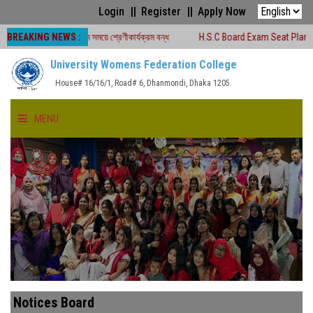
Login
Register
Apply Now
BREAKING NEWS :
২৬ চলাকালীন সময়ে শ্রেণীকার্যক্রম বন্ধ
H.S.C Board Exam Seat Plan ( TEJGAON 
University Womens Federation College
House# 16/16/1, Road# 6, Dhanmondi, Dhaka 1205.
MENU
HOME
ABOUT US
FACULTIES
ACADEMICS
Notices Board
GALLERY