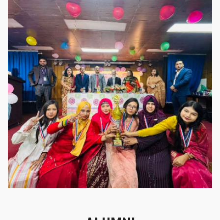
গৌরবের মুহূর্ত
গৌরবের মুহূর্ত