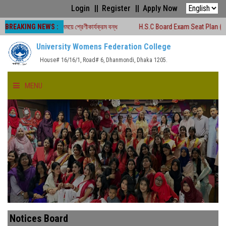
Login
Register
Apply Now
BREAKING NEWS :
 চলাকালীন সময়ে শ্রেণীকার্যক্রম বন্ধ
H.S.C Board Exam Seat Plan ( TEJGAON CO
University Womens Federation College
House# 16/16/1, Road# 6, Dhanmondi, Dhaka 1205.
MENU
HOME
ABOUT US
FACULTIES
ACADEMICS
Notices Board
GALLERY