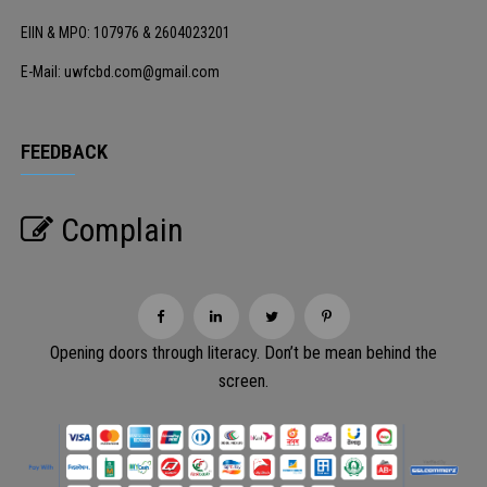
EIIN & MPO: 107976 & 2604023201
E-Mail: uwfcbd.com@gmail.com
FEEDBACK
Complain
Opening doors through literacy. Don’t be mean behind the
screen.