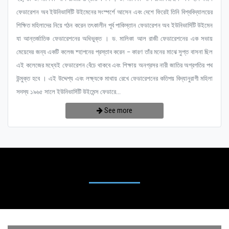
ফেডারেশন অব ইউনিভার্সিটি উইমেনের সংস্পর্শে আসেন এবং দেশে ফিরেই তিনি বিশ্ববিদ্যালয়ের
শিক্ষিত মহিলাদের নিয়ে গঠন করেন তৎকালীন পূর্ব পাকিস্তান ফেডারেশন অব ইউনিভার্সিটি উইমেন
যা আন্তর্জাতিক ফেডারেশনের অধিভুক্ত । ড. মালিকা আল রাজী ফেডারেশনের এক সভায়
মেয়েদের জন্য একটি কলেজ ষ্হাপনের প্রস্তাব করেন – কারণ তাঁর মনের মাঝে সুপ্ত বাসনা ছিল
এই কলেজের মধ্যেই ফেডারেশন বেঁচে থাকবে এবং শিক্ষায় অনগ্রসর নারী জাতির অগ্রগতির পথ
উন্মুক্ত হবে । এই উদ্দেশ্য এবং লক্ষ্যকে মাথায় রেখে ফেডারেশনের কতিপয় বিদ্যানুরাগী মহিলা
সদস্য ১৯৬৫ সালে ইউনিভার্সিটি উইমেন্স ফেডারে...
See more