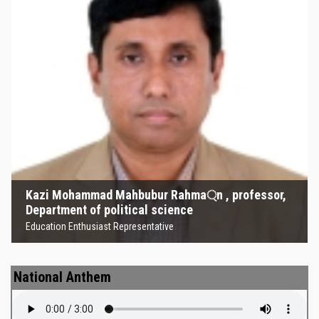
Kazi Mohammad Mahbubur
Rahma্‌n , professor, Department
of political science
Education Enthusiast Representative
Kazi Mohammad Mahbubur Rahma্‌n , professor,
Department of political science
Education Enthusiast Representative
National Anthem