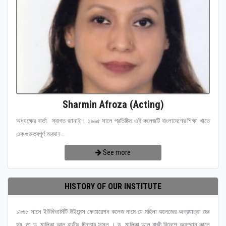
Sharmin Afroza (Acting)
অধ্যক্ষের বার্তা স্বাগত জানাই। ১৯৬৫ সালে প্রতিষ্ঠিত এই কলেজটি বাংলাদেশের শিক্ষা খাতে
এক গুরুত্বপূর্ণ অবদান...
See more
HISTORY OF OUR INSTITUTE
১৯৬৫ সালে ইউনিভার্সিটি উইমেন্স ফেডারেশন কলেজ নামে যে মহিলা কলেজের অগ্রযাত্রা শুরু
হয়, তা ড. মালিকা আল রাজীর চিন্তার ফসল । ড. মালিকা আল রাজী বিদেশে অবস্হান কালে