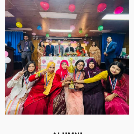
গৌরবের মুহূর্ত
গৌরবের মুহূর্ত