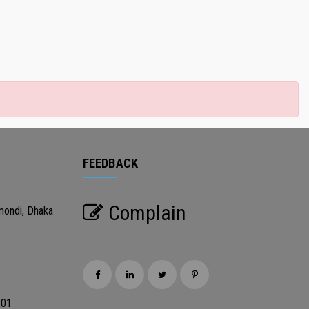
FEEDBACK
Complain
mondi, Dhaka
201