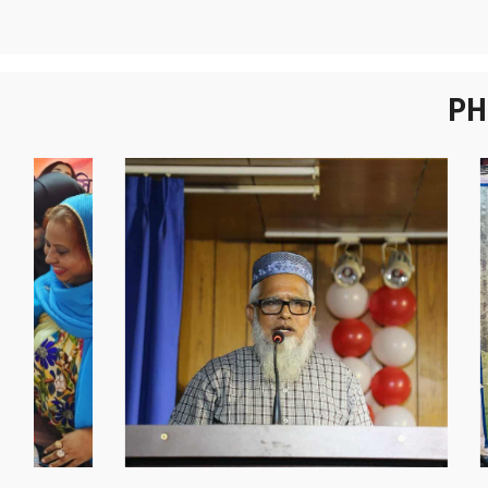
PH
নবীনবরণ - ২০২৫
বা