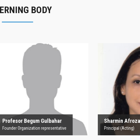
ERNING BODY
rofesor Begum
Sharmin Afroz
Gulbahar
Principal (Acting)
 Organization representative
 Begum Gulbahar
Sharmin Afroza
nization representative
Principal (Acting)