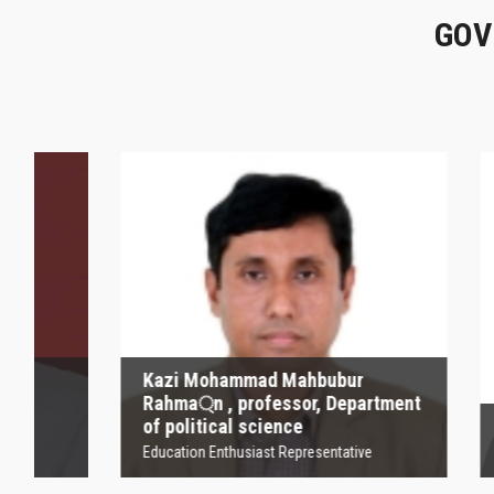
GOV
Kazi Mohammad
Mahbubur Rahma্‌n ,
P
professor, Department
of political science
Founder
Education Enthusiast Representative
Kazi Mohammad Mahbubur
Rahma্‌n , professor, Department
of political science
Profesor
Education Enthusiast Representative
Founder Orga