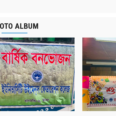
OTO ALBUM
র্ষিক বনভোজন ২০২৫
বাংলা নববর্ষ ১৪৩২ উদয