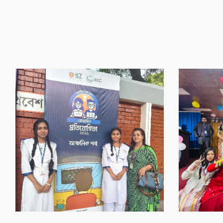
‌গৌর‌বের অর্জন
‌গৌর‌বের অর্জন