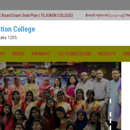
lan ( TEJGAON COLLEGE)
#অনার্স প্রথম বর্ষ (২০২৫-২৬) শিক্ষাবর্ষে ২য় মেধাতালিকায় ভর্তি 
tion College
aka 1205.
ERY
MEDIA
PAYMENT
CO-CURRICULUM
RESULTS
ON
ক্