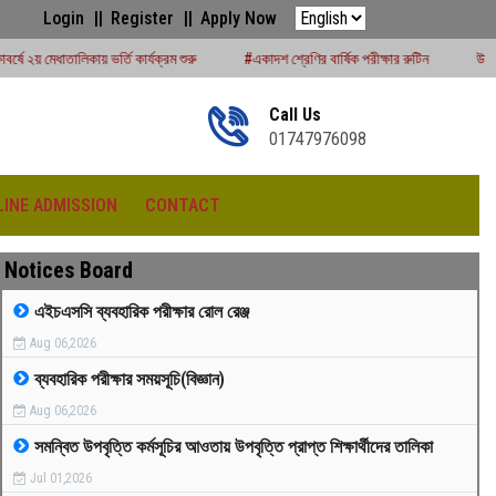
Login
Register
Apply Now
কার্যক্রম শুরু
#একাদশ শ্রেণির বার্ষিক পরীক্ষার রুটিন
উচ্চমাধ্যমিক সেশন (২০২৪-২৫) পর
Call Us
01747976098
LINE ADMISSION
CONTACT
Notices Board
এইচএসসি ব্যবহারিক পরীক্ষার রোল রেঞ্জ
Aug 06,2026
রীড়া প্রতিযোগিতা -২০২৫
ব্যবহারিক পরীক্ষার সময়সূচি(বিজ্ঞান)
Aug 06,2026
সমন্বিত উপবৃত্তি কর্মসূচির আওতায় উপবৃত্তি প্রাপ্ত শিক্ষার্থীদের তালিকা
Jul 01,2026