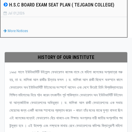
H.S.C BOARD EXAM SEAT PLAN ( TEJGAON COLLEGE)
Jul 01,2026
More Notices
HISTORY OF OUR INSTITUTE
১৯৬৫ সালে ইউনিভার্সিটি উইমেন্স ফেডারেশন কলেজ নামে যে মহিলা কলেজের অগ্রযাত্রা শুরু
হয়, তা ড. মালিকা আল রাজীর চিন্তার ফসল । ড. মালিকা আল রাজী বিদেশে অবস্হান কালে
ফেডারেশন অব ইউনিভার্সিটি উইমেনের সংস্পর্শে আসেন এবং দেশে ফিরেই তিনি বিশ্ববিদ্যালয়ের
শিক্ষিত মহিলাদের নিয়ে গঠন করেন তৎকালীন পূর্ব পাকিস্তান ফেডারেশন অব ইউনিভার্সিটি উইমেন
যা আন্তর্জাতিক ফেডারেশনের অধিভুক্ত । ড. মালিকা আল রাজী ফেডারেশনের এক সভায়
মেয়েদের জন্য একটি কলেজ ষ্হাপনের প্রস্তাব করেন – কারণ তাঁর মনের মাঝে সুপ্ত বাসনা ছিল
এই কলেজের মধ্যেই ফেডারেশন বেঁচে থাকবে এবং শিক্ষায় অনগ্রসর নারী জাতির অগ্রগতির পথ
উন্মুক্ত হবে । এই উদ্দেশ্য এবং লক্ষ্যকে মাথায় রেখে ফেডারেশনের কতিপয় বিদ্যানুরাগী মহিলা