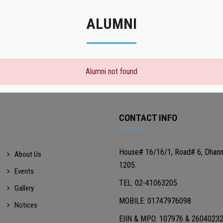
ALUMNI
Alumni not found
CONTACT INFO
House# 16/16/1, Road# 6, Dhan
About Us
1205.
Events
TEL: 02-41063205
Gallery
MOBILE: 01747976098
Notices
EIIN & MPO: 107976 & 2604023