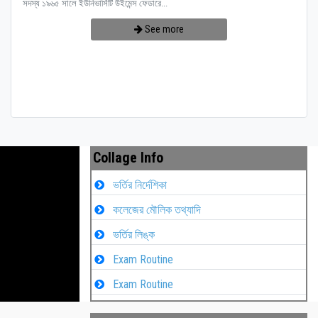
সদস্য ১৯৬৫ সালে ইউনিভার্সিটি উইমেন্স ফেডারে...
See more
Collage Info
ভর্তির নির্দেশিকা
কলেজের মৌলিক তথ্যাদি
ভর্তির লিঙ্ক
Exam Routine
Exam Routine