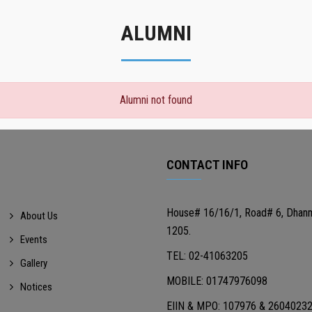
ALUMNI
Alumni not found
CONTACT INFO
House# 16/16/1, Road# 6, Dhan
About Us
1205.
Events
TEL: 02-41063205
Gallery
MOBILE: 01747976098
Notices
EIIN & MPO: 107976 & 2604023