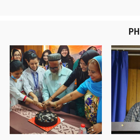
PH
নবীনবরণ - ২০২৫
বা