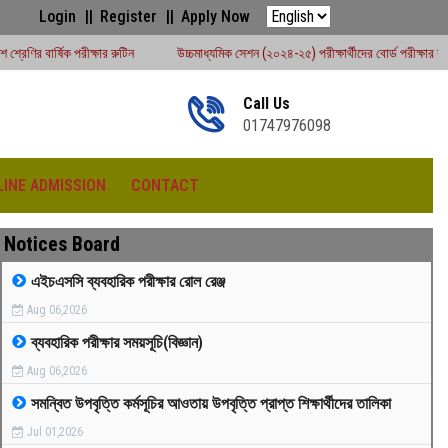
Login
Register
Apply Now
উচ্চমাধ্যমিক সেশন (২০২৪-২৫) পরীক্ষার্থীদের বোর্ড পরীক্ষার রুটিন - ২০২৬
# উচ্চমাধ
Call Us
01747976098
LINE ADMISSION
CONTACT
Notices Board
এইচএসসি ব্যবহারিক পরীক্ষার রোল রেঞ্জ
Aug 06,2026
রীড়া প্রতিযোগিতা -২০২৫
ব্যবহারিক পরীক্ষার সময়সূচি(বিজ্ঞান)
Aug 06,2026
সমন্বিত উপবৃত্তি কর্মসূচির আওতায় উপবৃত্তি প্রাপ্ত শিক্ষার্থীদের তালিকা
Jul 01,2026