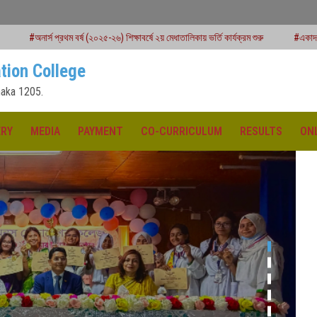
২৫-২৬) শিক্ষাবর্ষে ২য় মেধাতালিকায় ভর্তি কার্যক্রম শুরু
#একাদশ শ্রেণির বার্ষিক পরীক্ষার রুটিন
tion College
aka 1205.
ERY
MEDIA
PAYMENT
CO-CURRICULUM
RESULTS
ON
ক্