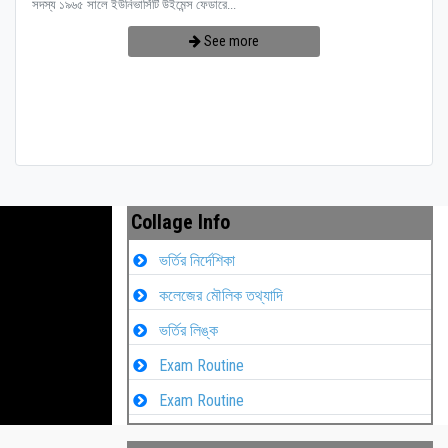
সদস্য ১৯৬৫ সালে ইউনিভার্সিটি উইমেন্স ফেডারে...
See more
Collage Info
ভর্তির নির্দেশিকা
কলেজের মৌলিক তথ্যাদি
ভর্তির লিঙ্ক
Exam Routine
Exam Routine