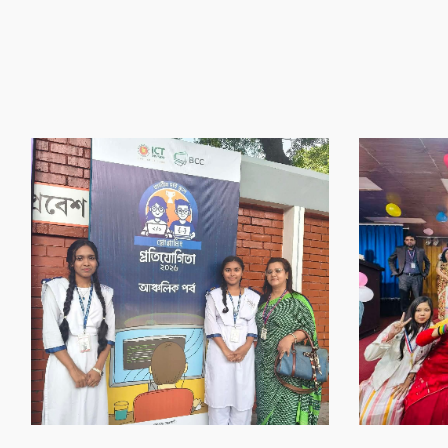
‌গৌর‌বের অর্জন
‌গৌর‌বের অর্জন