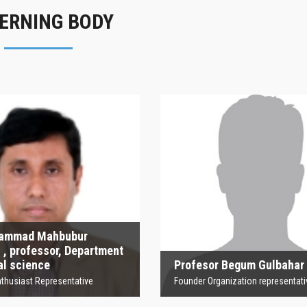
ERNING BODY
rofesor Begum
Sharmin Afroz
Gulbahar
Principal (Acting)
 Organization representative
 Begum Gulbahar
Sharmin Afroza
nization representative
Principal (Acting)