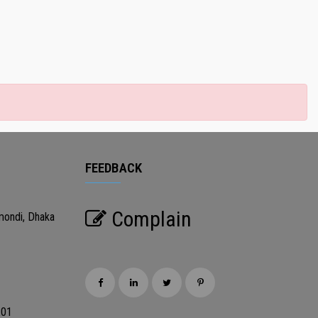
FEEDBACK
Complain
mondi, Dhaka
201