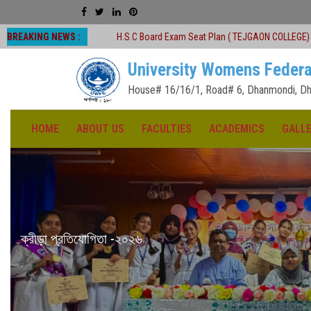
BREAKING NEWS :
H.S.C Board Exam Seat Plan ( TEJGAON COLLEGE)
#অনার্স প্রথম বর্ষ (২০
University Womens Federa
House# 16/16/1, Road# 6, Dhanmondi, Dh
HOME
ABOUT US
FACULTIES
ACADEMICS
GALL
১৪৩৩