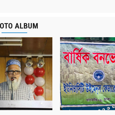
OTO ALBUM
র্ষিক বনভোজন ২০২৫
বাংলা নববর্ষ ১৪৩২ উদয