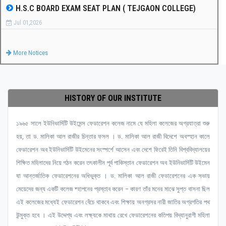
H.S.C BOARD EXAM SEAT PLAN ( TEJGAON COLLEGE)
Jul 01,2026
More Notices
HISTORY OF OUR INSTITUTE
১৯৬৫ সালে ইউনিভার্সিটি উইমেন্স ফেডারেশন কলেজ নামে যে মহিলা কলেজের অগ্রযাত্রা শুরু
হয়, তা ড. মালিকা আল রাজীর চিন্তার ফসল । ড. মালিকা আল রাজী বিদেশে অবস্হান কালে
ফেডারেশন অব ইউনিভার্সিটি উইমেনের সংস্পর্শে আসেন এবং দেশে ফিরেই তিনি বিশ্ববিদ্যালয়ের
শিক্ষিত মহিলাদের নিয়ে গঠন করেন তৎকালীন পূর্ব পাকিস্তান ফেডারেশন অব ইউনিভার্সিটি উইমেন
যা আন্তর্জাতিক ফেডারেশনের অধিভুক্ত । ড. মালিকা আল রাজী ফেডারেশনের এক সভায়
মেয়েদের জন্য একটি কলেজ ষ্হাপনের প্রস্তাব করেন – কারণ তাঁর মনের মাঝে সুপ্ত বাসনা ছিল
এই কলেজের মধ্যেই ফেডারেশন বেঁচে থাকবে এবং শিক্ষায় অনগ্রসর নারী জাতির অগ্রগতির পথ
উন্মুক্ত হবে । এই উদ্দেশ্য এবং লক্ষ্যকে মাথায় রেখে ফেডারেশনের কতিপয় বিদ্যানুরাগী মহিলা