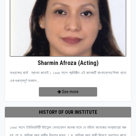
Sharmin Afroza (Acting)
অধ্যক্ষের বার্তা স্বাগত জানাই। ১৯৬৫ সালে প্রতিষ্ঠিত এই কলেজটি বাংলাদেশের শিক্ষা খাতে
এক গুরুত্বপূর্ণ অবদান...
See more
HISTORY OF OUR INSTITUTE
১৯৬৫ সালে ইউনিভার্সিটি উইমেন্স ফেডারেশন কলেজ নামে যে মহিলা কলেজের অগ্রযাত্রা শুরু
হয়, তা ড. মালিকা আল রাজীর চিন্তার ফসল । ড. মালিকা আল রাজী বিদেশে অবস্হান কালে