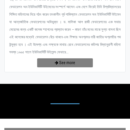
ফেডারেশন অব ইউনিভার্সিটি উইমেনের সংস্পর্শে আসেন এবং দেশে ফিরেই তিনি বিশ্ববিদ্যালয়ের
শিক্ষিত মহিলাদের নিয়ে গঠন করেন তৎকালীন পূর্ব পাকিস্তান ফেডারেশন অব ইউনিভার্সিটি উইমেন
যা আন্তর্জাতিক ফেডারেশনের অধিভুক্ত । ড. মালিকা আল রাজী ফেডারেশনের এক সভায়
মেয়েদের জন্য একটি কলেজ ষ্হাপনের প্রস্তাব করেন – কারণ তাঁর মনের মাঝে সুপ্ত বাসনা ছিল
এই কলেজের মধ্যেই ফেডারেশন বেঁচে থাকবে এবং শিক্ষায় অনগ্রসর নারী জাতির অগ্রগতির পথ
উন্মুক্ত হবে । এই উদ্দেশ্য এবং লক্ষ্যকে মাথায় রেখে ফেডারেশনের কতিপয় বিদ্যানুরাগী মহিলা
সদস্য ১৯৬৫ সালে ইউনিভার্সিটি উইমেন্স ফেডারে...
See more