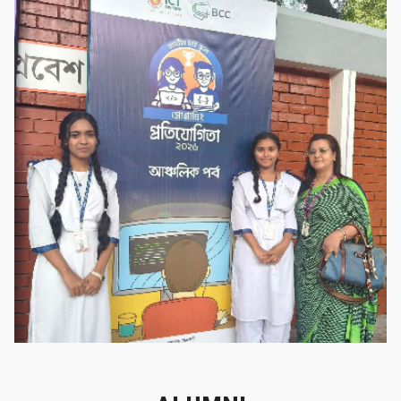
‌গৌর‌বের অর্জন
‌গৌর‌বের অর্জন