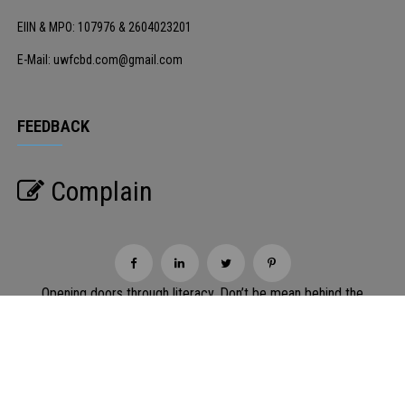
EIIN & MPO: 107976 & 2604023201
E-Mail: uwfcbd.com@gmail.com
FEEDBACK
Complain
Opening doors through literacy. Don’t be mean behind the
screen.