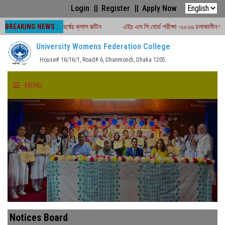
Login
Register
Apply Now
BREAKING NEWS :
িক ১ম ও ২য় বর্ষের ক্লাস রুটিন
এইচ এস সি বোর্ড পরীক্ষা -২০২৬ চলাকালীন সময়ে শ্রেণীকার্যক্র
University Womens Federation College
House# 16/16/1, Road# 6, Dhanmondi, Dhaka 1205.
MENU
HOME
ABOUT US
FACULTIES
ACADEMICS
Notices Board
GALLERY