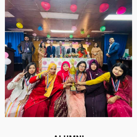
গৌরবের মুহূর্ত
গৌরবের মুহূর্ত