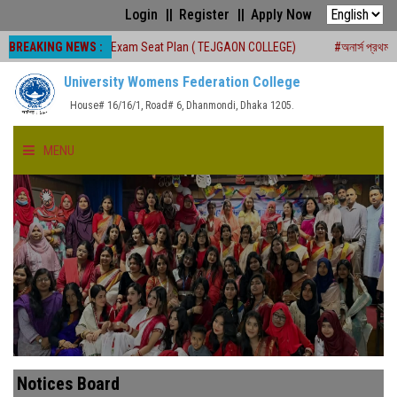
Login
Register
Apply Now
BREAKING NEWS :
S.C Board Exam Seat Plan ( TEJGAON COLLEGE)
#অনার্স প্রথম বর্ষ (২০২৫-২৬) শিক্
University Womens Federation College
House# 16/16/1, Road# 6, Dhanmondi, Dhaka 1205.
MENU
HOME
ABOUT US
FACULTIES
ACADEMICS
Notices Board
GALLERY