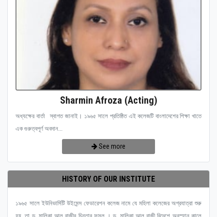
Sharmin Afroza (Acting)
অধ্যক্ষের বার্তা স্বাগত জানাই। ১৯৬৫ সালে প্রতিষ্ঠিত এই কলেজটি বাংলাদেশের শিক্ষা খাতে
এক গুরুত্বপূর্ণ অবদান...
See more
HISTORY OF OUR INSTITUTE
১৯৬৫ সালে ইউনিভার্সিটি উইমেন্স ফেডারেশন কলেজ নামে যে মহিলা কলেজের অগ্রযাত্রা শুরু
হয়, তা ড. মালিকা আল রাজীর চিন্তার ফসল । ড. মালিকা আল রাজী বিদেশে অবস্হান কালে