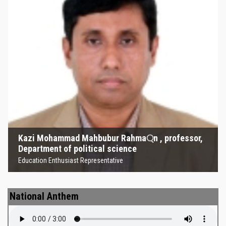
Kazi Mohammad Mahbubur
Rahma্‌n , professor, Department
of political science
Education Enthusiast Representative
Kazi Mohammad Mahbubur Rahma্‌n , professor,
Department of political science
Education Enthusiast Representative
National Anthem