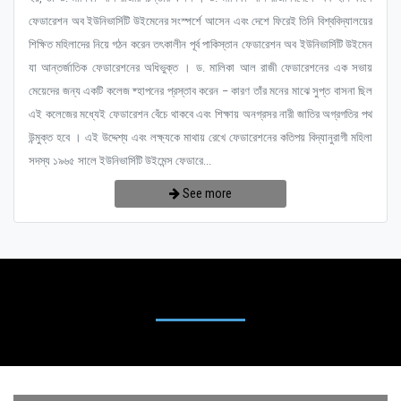
ফেডারেশন অব ইউনিভার্সিটি উইমেনের সংস্পর্শে আসেন এবং দেশে ফিরেই তিনি বিশ্ববিদ্যালয়ের
শিক্ষিত মহিলাদের নিয়ে গঠন করেন তৎকালীন পূর্ব পাকিস্তান ফেডারেশন অব ইউনিভার্সিটি উইমেন
যা আন্তর্জাতিক ফেডারেশনের অধিভুক্ত । ড. মালিকা আল রাজী ফেডারেশনের এক সভায়
মেয়েদের জন্য একটি কলেজ ষ্হাপনের প্রস্তাব করেন – কারণ তাঁর মনের মাঝে সুপ্ত বাসনা ছিল
এই কলেজের মধ্যেই ফেডারেশন বেঁচে থাকবে এবং শিক্ষায় অনগ্রসর নারী জাতির অগ্রগতির পথ
উন্মুক্ত হবে । এই উদ্দেশ্য এবং লক্ষ্যকে মাথায় রেখে ফেডারেশনের কতিপয় বিদ্যানুরাগী মহিলা
সদস্য ১৯৬৫ সালে ইউনিভার্সিটি উইমেন্স ফেডারে...
See more