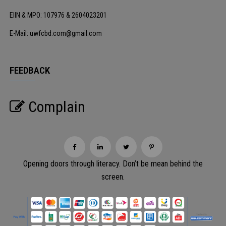
EIIN & MPO: 107976 & 2604023201
E-Mail: uwfcbd.com@gmail.com
FEEDBACK
Complain
Opening doors through literacy. Don’t be mean behind the
screen.