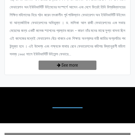
ফেডারেশন অব ইউনিভার্সিটি উইমেনের সংস্পর্শে আসেন এবং দেশে ফিরেই তিনি বিশ্ববিদ্যালয়ের
শিক্ষিত মহিলাদের নিয়ে গঠন করেন তৎকালীন পূর্ব পাকিস্তান ফেডারেশন অব ইউনিভার্সিটি উইমেন
যা আন্তর্জাতিক ফেডারেশনের অধিভুক্ত । ড. মালিকা আল রাজী ফেডারেশনের এক সভায়
মেয়েদের জন্য একটি কলেজ ষ্হাপনের প্রস্তাব করেন – কারণ তাঁর মনের মাঝে সুপ্ত বাসনা ছিল
এই কলেজের মধ্যেই ফেডারেশন বেঁচে থাকবে এবং শিক্ষায় অনগ্রসর নারী জাতির অগ্রগতির পথ
উন্মুক্ত হবে । এই উদ্দেশ্য এবং লক্ষ্যকে মাথায় রেখে ফেডারেশনের কতিপয় বিদ্যানুরাগী মহিলা
সদস্য ১৯৬৫ সালে ইউনিভার্সিটি উইমেন্স ফেডারে...
See more