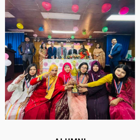
গৌরবের মুহূর্ত
গৌরবের মুহূর্ত