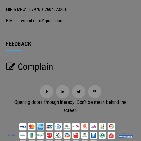
EIIN & MPO: 107976 & 2604023201
E-Mail: uwfcbd.com@gmail.com
FEEDBACK
Complain
Opening doors through literacy. Don’t be mean behind the
screen.