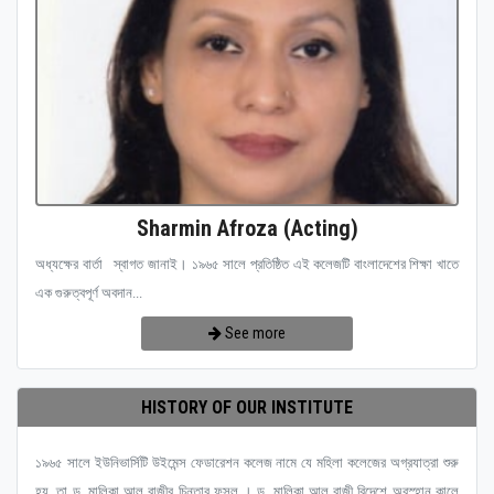
Sharmin Afroza (Acting)
অধ্যক্ষের বার্তা স্বাগত জানাই। ১৯৬৫ সালে প্রতিষ্ঠিত এই কলেজটি বাংলাদেশের শিক্ষা খাতে
এক গুরুত্বপূর্ণ অবদান...
See more
HISTORY OF OUR INSTITUTE
১৯৬৫ সালে ইউনিভার্সিটি উইমেন্স ফেডারেশন কলেজ নামে যে মহিলা কলেজের অগ্রযাত্রা শুরু
হয়, তা ড. মালিকা আল রাজীর চিন্তার ফসল । ড. মালিকা আল রাজী বিদেশে অবস্হান কালে