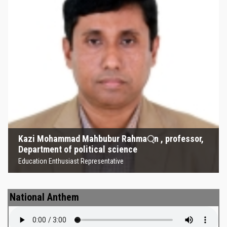
Kazi Mohammad Mahbubur
Rahma্‌n , professor, Department
of political science
Education Enthusiast Representative
Kazi Mohammad Mahbubur Rahma্‌n , professor,
Department of political science
Education Enthusiast Representative
National Anthem