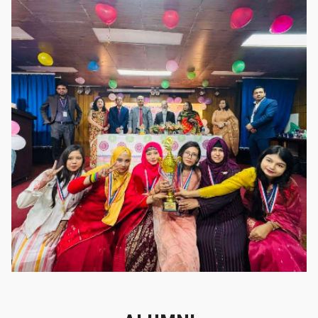
গৌরবের মুহূর্ত
গৌরবের মুহূর্ত