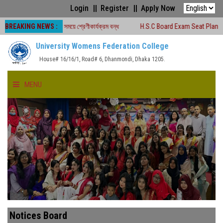
Login
Register
Apply Now
BREAKING NEWS :
৬ চলাকালীন সময়ে শ্রেণীকার্যক্রম বন্ধ
H.S.C Board Exam Seat Plan ( TEJGAON C
University Womens Federation College
House# 16/16/1, Road# 6, Dhanmondi, Dhaka 1205.
MENU
HOME
ABOUT US
FACULTIES
ACADEMICS
Notices Board
GALLERY