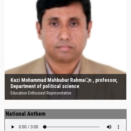
Kazi Mohammad Mahbubur
Rahma্‌n , professor, Department
of political science
Education Enthusiast Representative
Kazi Mohammad Mahbubur Rahma্‌n , professor,
Department of political science
Education Enthusiast Representative
National Anthem