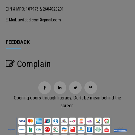
EIIN & MPO: 107976 & 2604023201
E-Mail: uwfcbd.com@gmail.com
FEEDBACK
Complain
Opening doors through literacy. Don’t be mean behind the
screen.