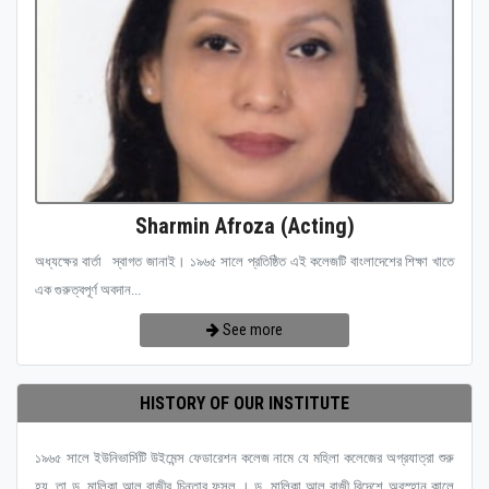
Sharmin Afroza (Acting)
অধ্যক্ষের বার্তা স্বাগত জানাই। ১৯৬৫ সালে প্রতিষ্ঠিত এই কলেজটি বাংলাদেশের শিক্ষা খাতে
এক গুরুত্বপূর্ণ অবদান...
See more
HISTORY OF OUR INSTITUTE
১৯৬৫ সালে ইউনিভার্সিটি উইমেন্স ফেডারেশন কলেজ নামে যে মহিলা কলেজের অগ্রযাত্রা শুরু
হয়, তা ড. মালিকা আল রাজীর চিন্তার ফসল । ড. মালিকা আল রাজী বিদেশে অবস্হান কালে