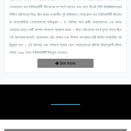
ফেডারেশন অব ইউনিভার্সিটি উইমেনের সংস্পর্শে আসেন এবং দেশে ফিরেই তিনি বিশ্ববিদ্যালয়ের
শিক্ষিত মহিলাদের নিয়ে গঠন করেন তৎকালীন পূর্ব পাকিস্তান ফেডারেশন অব ইউনিভার্সিটি উইমেন
যা আন্তর্জাতিক ফেডারেশনের অধিভুক্ত । ড. মালিকা আল রাজী ফেডারেশনের এক সভায়
মেয়েদের জন্য একটি কলেজ ষ্হাপনের প্রস্তাব করেন – কারণ তাঁর মনের মাঝে সুপ্ত বাসনা ছিল
এই কলেজের মধ্যেই ফেডারেশন বেঁচে থাকবে এবং শিক্ষায় অনগ্রসর নারী জাতির অগ্রগতির পথ
উন্মুক্ত হবে । এই উদ্দেশ্য এবং লক্ষ্যকে মাথায় রেখে ফেডারেশনের কতিপয় বিদ্যানুরাগী মহিলা
সদস্য ১৯৬৫ সালে ইউনিভার্সিটি উইমেন্স ফেডারে...
See more