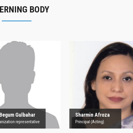
ERNING BODY
rofesor Begum
Sharmin Afroz
Gulbahar
Principal (Acting)
 Organization representative
 Begum Gulbahar
Sharmin Afroza
nization representative
Principal (Acting)