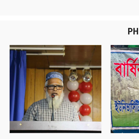
PH
নবীনবরণ - ২০২৫
বা