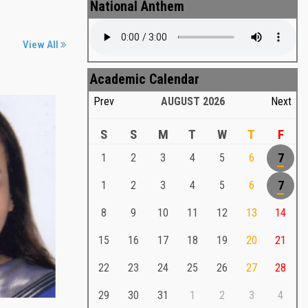
National Anthem
View All
Academic Calendar
Prev
AUGUST
2026
Next
S
S
M
T
W
T
F
1
2
3
4
5
6
7
Md. Shafiullah Sarker
a
1
2
3
4
5
6
7
Md. Shafiullah Sarkar , Professor ,
8
9
10
11
12
13
14
Teacher Representative
15
16
17
18
19
20
21
Md. Shafiullah Sarker
Md. Shafiullah Sarkar , Professor , Teacher
22
23
24
25
26
27
28
Representative
29
30
31
1
2
3
4