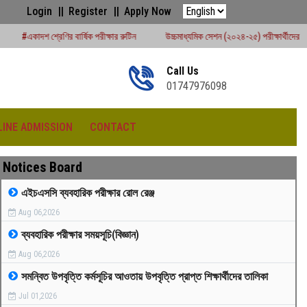
Login
Register
Apply Now
্ষিক পরীক্ষার রুটিন
উচ্চমাধ্যমিক সেশন (২০২৪-২৫) পরীক্ষার্থীদের বোর্ড পরীক্ষার রুটিন - ২০২
Call Us
01747976098
LINE ADMISSION
CONTACT
Notices Board
এইচএসসি ব্যবহারিক পরীক্ষার রোল রেঞ্জ
Aug 06,2026
রীড়া প্রতিযোগিতা -২০২৫
ব্যবহারিক পরীক্ষার সময়সূচি(বিজ্ঞান)
Aug 06,2026
সমন্বিত উপবৃত্তি কর্মসূচির আওতায় উপবৃত্তি প্রাপ্ত শিক্ষার্থীদের তালিকা
Jul 01,2026