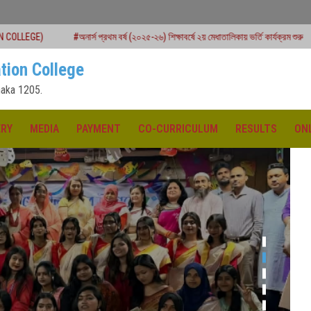
অনার্স প্রথম বর্ষ (২০২৫-২৬) শিক্ষাবর্ষে ২য় মেধাতালিকায় ভর্তি কার্যক্রম শুরু
#একাদশ শ্রেণির বার
tion College
aka 1205.
ERY
MEDIA
PAYMENT
CO-CURRICULUM
RESULTS
ON
ক্