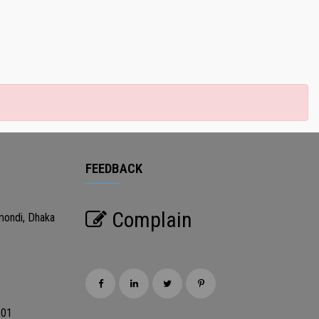
FEEDBACK
Complain
mondi, Dhaka
201