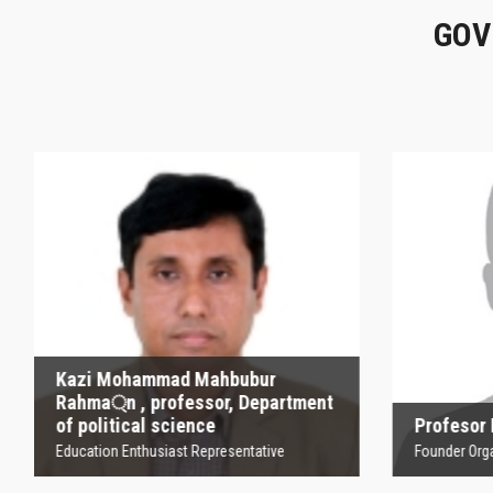
GOV
Kazi Mohammad
Mahbubur Rahma্‌n ,
P
professor, Department
of political science
Founder
Education Enthusiast Representative
Kazi Mohammad Mahbubur
Rahma্‌n , professor, Department
of political science
Profesor
Education Enthusiast Representative
Founder Orga