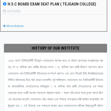
H.S.C BOARD EXAM SEAT PLAN ( TEJGAON COLLEGE)
Jul 01,2026
More Notices
HISTORY OF OUR INSTITUTE
১৯৬৫ সালে ইউনিভার্সিটি উইমেন্স ফেডারেশন কলেজ নামে যে মহিলা কলেজের অগ্রযাত্রা শুরু
হয়, তা ড. মালিকা আল রাজীর চিন্তার ফসল । ড. মালিকা আল রাজী বিদেশে অবস্হান কালে
ফেডারেশন অব ইউনিভার্সিটি উইমেনের সংস্পর্শে আসেন এবং দেশে ফিরেই তিনি বিশ্ববিদ্যালয়ের
শিক্ষিত মহিলাদের নিয়ে গঠন করেন তৎকালীন পূর্ব পাকিস্তান ফেডারেশন অব ইউনিভার্সিটি উইমেন
যা আন্তর্জাতিক ফেডারেশনের অধিভুক্ত । ড. মালিকা আল রাজী ফেডারেশনের এক সভায়
মেয়েদের জন্য একটি কলেজ ষ্হাপনের প্রস্তাব করেন – কারণ তাঁর মনের মাঝে সুপ্ত বাসনা ছিল
এই কলেজের মধ্যেই ফেডারেশন বেঁচে থাকবে এবং শিক্ষায় অনগ্রসর নারী জাতির অগ্রগতির পথ
উন্মুক্ত হবে । এই উদ্দেশ্য এবং লক্ষ্যকে মাথায় রেখে ফেডারেশনের কতিপয় বিদ্যানুরাগী মহিলা