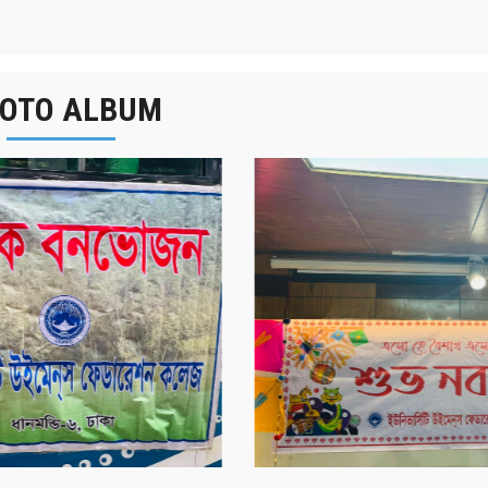
OTO ALBUM
র্ষিক বনভোজন ২০২৫
বাংলা নববর্ষ ১৪৩২ উদয