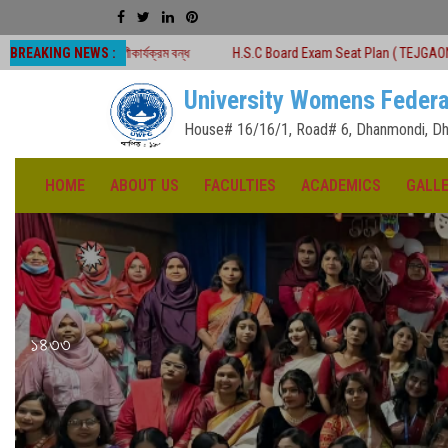
BREAKING NEWS :
েণীকার্যক্রম বন্ধ
H.S.C Board Exam Seat Plan ( TEJGAON COLLEGE)
#
University Womens Federa
House# 16/16/1, Road# 6, Dhanmondi, Dh
HOME
ABOUT US
FACULTIES
ACADEMICS
GALL
১৪৩৩