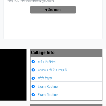
সদস্য ১৯৬৫ সালে ইউনিভার্সিটি উইমেন্স ফেডারে...
See more
Collage Info
ভর্তির নির্দেশিকা
কলেজের মৌলিক তথ্যাদি
ভর্তির লিঙ্ক
Exam Routine
Exam Routine