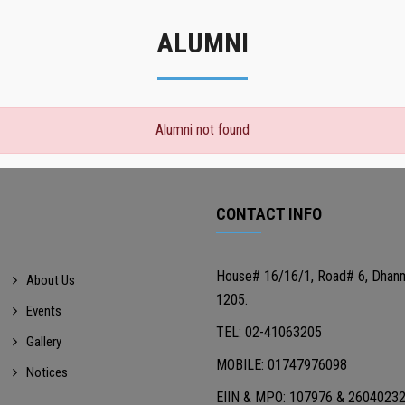
ALUMNI
Alumni not found
CONTACT INFO
House# 16/16/1, Road# 6, Dhan
About Us
1205.
Events
TEL: 02-41063205
Gallery
MOBILE: 01747976098
Notices
EIIN & MPO: 107976 & 2604023