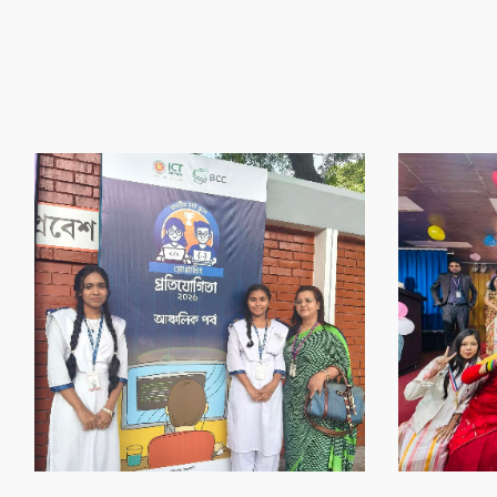
‌গৌর‌বের অর্জন
‌গৌর‌বের অর্জন