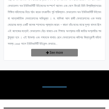
ফেডারেশন অব ইউনিভার্সিটি উইমেনের সংস্পর্শে আসেন এবং দেশে ফিরেই তিনি বিশ্ববিদ্যালয়ের
শিক্ষিত মহিলাদের নিয়ে গঠন করেন তৎকালীন পূর্ব পাকিস্তান ফেডারেশন অব ইউনিভার্সিটি উইমেন
যা আন্তর্জাতিক ফেডারেশনের অধিভুক্ত । ড. মালিকা আল রাজী ফেডারেশনের এক সভায়
মেয়েদের জন্য একটি কলেজ ষ্হাপনের প্রস্তাব করেন – কারণ তাঁর মনের মাঝে সুপ্ত বাসনা ছিল
এই কলেজের মধ্যেই ফেডারেশন বেঁচে থাকবে এবং শিক্ষায় অনগ্রসর নারী জাতির অগ্রগতির পথ
উন্মুক্ত হবে । এই উদ্দেশ্য এবং লক্ষ্যকে মাথায় রেখে ফেডারেশনের কতিপয় বিদ্যানুরাগী মহিলা
সদস্য ১৯৬৫ সালে ইউনিভার্সিটি উইমেন্স ফেডারে...
See more