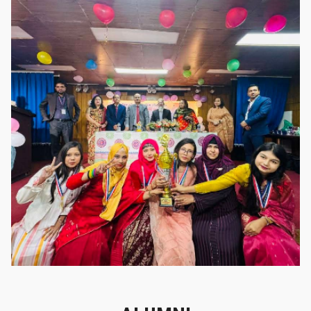
গৌরবের মুহূর্ত
গৌরবের মুহূর্ত