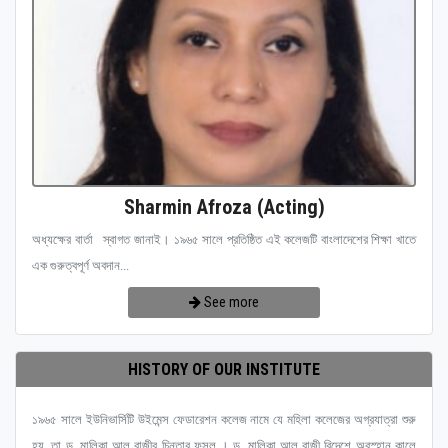
Sharmin Afroza (Acting)
অধ্যক্ষের বার্তা স্বাগত জানাই। ১৯৬৫ সালে প্রতিষ্ঠিত এই কলেজটি বাংলাদেশের শিক্ষা খাতে
এক গুরুত্বপূর্ণ অবদান...
See more
HISTORY OF OUR INSTITUTE
১৯৬৫ সালে ইউনিভার্সিটি উইমেন্স ফেডারেশন কলেজ নামে যে মহিলা কলেজের অগ্রযাত্রা শুরু
হয়, তা ড. মালিকা আল রাজীর চিন্তার ফসল । ড. মালিকা আল রাজী বিদেশে অবস্হান কালে