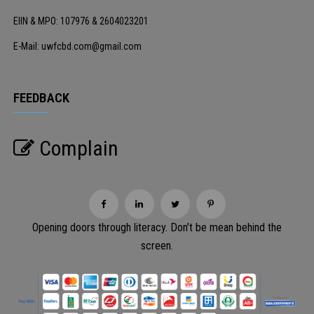
EIIN & MPO: 107976 & 2604023201
E-Mail: uwfcbd.com@gmail.com
FEEDBACK
Complain
Opening doors through literacy. Don’t be mean behind the
screen.