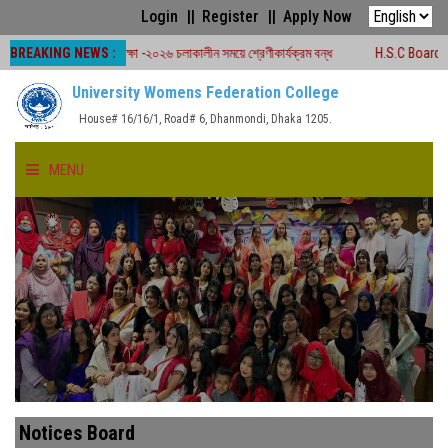
Login
Register
Apply Now
BREAKING NEWS :
ি বোর্ড পরীক্ষা -২০২৬ চলাকালীন সময়ে শ্রেণীকার্যক্রম বন্ধ
H.S.C Board Exam Seat P
University Womens Federation College
House# 16/16/1, Road# 6, Dhanmondi, Dhaka 1205.
MENU
HOME
ABOUT US
FACULTIES
ACADEMICS
Notices Board
GALLERY