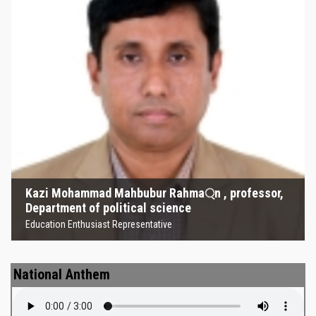
Kazi Mohammad Mahbubur
Rahma্‌n , professor, Department
of political science
Education Enthusiast Representative
Kazi Mohammad Mahbubur Rahma্‌n , professor,
Department of political science
Education Enthusiast Representative
National Anthem