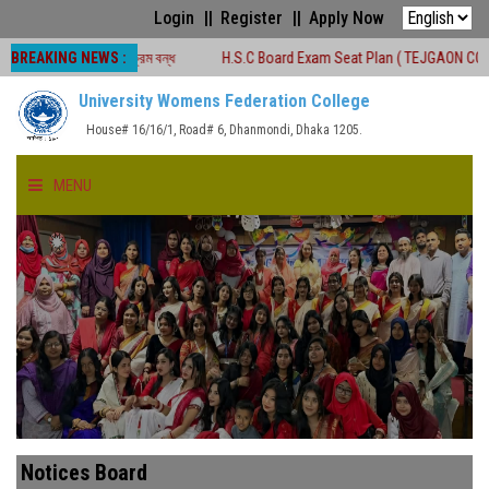
Login
Register
Apply Now
BREAKING NEWS :
শ্রেণীকার্যক্রম বন্ধ
H.S.C Board Exam Seat Plan ( TEJGAON COLLEGE)
University Womens Federation College
House# 16/16/1, Road# 6, Dhanmondi, Dhaka 1205.
MENU
HOME
ABOUT US
FACULTIES
ACADEMICS
Notices Board
GALLERY