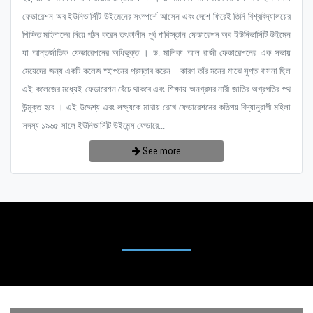
ফেডারেশন অব ইউনিভার্সিটি উইমেনের সংস্পর্শে আসেন এবং দেশে ফিরেই তিনি বিশ্ববিদ্যালয়ের
শিক্ষিত মহিলাদের নিয়ে গঠন করেন তৎকালীন পূর্ব পাকিস্তান ফেডারেশন অব ইউনিভার্সিটি উইমেন
যা আন্তর্জাতিক ফেডারেশনের অধিভুক্ত । ড. মালিকা আল রাজী ফেডারেশনের এক সভায়
মেয়েদের জন্য একটি কলেজ ষ্হাপনের প্রস্তাব করেন – কারণ তাঁর মনের মাঝে সুপ্ত বাসনা ছিল
এই কলেজের মধ্যেই ফেডারেশন বেঁচে থাকবে এবং শিক্ষায় অনগ্রসর নারী জাতির অগ্রগতির পথ
উন্মুক্ত হবে । এই উদ্দেশ্য এবং লক্ষ্যকে মাথায় রেখে ফেডারেশনের কতিপয় বিদ্যানুরাগী মহিলা
সদস্য ১৯৬৫ সালে ইউনিভার্সিটি উইমেন্স ফেডারে...
See more