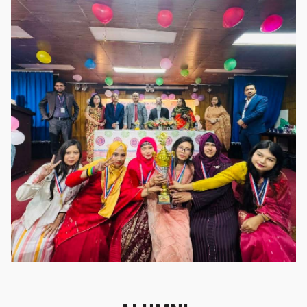
গৌরবের মুহূর্ত
গৌরবের মুহূর্ত