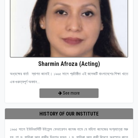
Sharmin Afroza (Acting)
অধ্যক্ষের বার্তা স্বাগত জানাই। ১৯৬৫ সালে প্রতিষ্ঠিত এই কলেজটি বাংলাদেশের শিক্ষা খাতে
এক গুরুত্বপূর্ণ অবদান...
See more
HISTORY OF OUR INSTITUTE
১৯৬৫ সালে ইউনিভার্সিটি উইমেন্স ফেডারেশন কলেজ নামে যে মহিলা কলেজের অগ্রযাত্রা শুরু
হয়, তা ড. মালিকা আল রাজীর চিন্তার ফসল । ড. মালিকা আল রাজী বিদেশে অবস্হান কালে