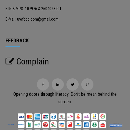
EIIN & MPO: 107976 & 2604023201
E-Mail: uwfcbd.com@gmail.com
FEEDBACK
Complain
Opening doors through literacy. Don’t be mean behind the
screen.