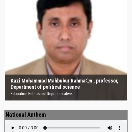
Kazi Mohammad Mahbubur
Rahma্‌n , professor, Department
of political science
Education Enthusiast Representative
Kazi Mohammad Mahbubur Rahma্‌n , professor,
Department of political science
Education Enthusiast Representative
National Anthem