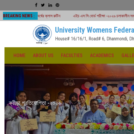
BREAKING NEWS :
 বর্ষের ক্লাস রুটিন
এইচ এস সি বোর্ড পরীক্ষা -২০২৬ চলাকালীন সময়ে শ্রেণীকার্যক্রম বন্ধ
University Womens Federa
House# 16/16/1, Road# 6, Dhanmondi, Dh
HOME
ABOUT US
FACULTIES
ACADEMICS
GALL
ক্রীড়া প্রতিযোগিতা -২০২৬