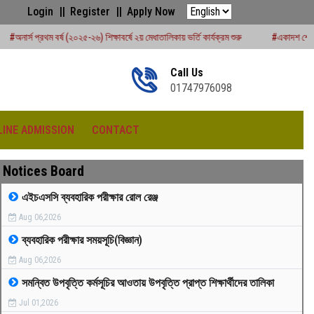
Login
Register
Apply Now
-২৬) শিক্ষাবর্ষে ২য় মেধাতালিকায় ভর্তি কার্যক্রম শুরু
#একাদশ শ্রেণির বার্ষিক পরীক্ষার রুটিন
Call Us
01747976098
LINE ADMISSION
CONTACT
Notices Board
এইচএসসি ব্যবহারিক পরীক্ষার রোল রেঞ্জ
Aug 06,2026
৪৩৩
ব্যবহারিক পরীক্ষার সময়সূচি(বিজ্ঞান)
Aug 06,2026
সমন্বিত উপবৃত্তি কর্মসূচির আওতায় উপবৃত্তি প্রাপ্ত শিক্ষার্থীদের তালিকা
Jul 01,2026