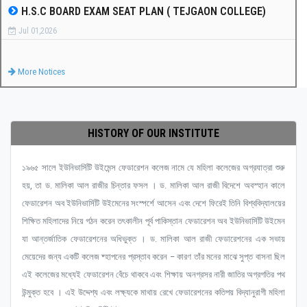
H.S.C BOARD EXAM SEAT PLAN ( TEJGAON COLLEGE)
Jul 01,2026
More Notices
HISTORY OF OUR INSTITUTE
১৯৬৫ সালে ইউনিভার্সিটি উইমেন্স ফেডারেশন কলেজ নামে যে মহিলা কলেজের অগ্রযাত্রা শুরু
হয়, তা ড. মালিকা আল রাজীর চিন্তার ফসল । ড. মালিকা আল রাজী বিদেশে অবস্হান কালে
ফেডারেশন অব ইউনিভার্সিটি উইমেনের সংস্পর্শে আসেন এবং দেশে ফিরেই তিনি বিশ্ববিদ্যালয়ের
শিক্ষিত মহিলাদের নিয়ে গঠন করেন তৎকালীন পূর্ব পাকিস্তান ফেডারেশন অব ইউনিভার্সিটি উইমেন
যা আন্তর্জাতিক ফেডারেশনের অধিভুক্ত । ড. মালিকা আল রাজী ফেডারেশনের এক সভায়
মেয়েদের জন্য একটি কলেজ ষ্হাপনের প্রস্তাব করেন – কারণ তাঁর মনের মাঝে সুপ্ত বাসনা ছিল
এই কলেজের মধ্যেই ফেডারেশন বেঁচে থাকবে এবং শিক্ষায় অনগ্রসর নারী জাতির অগ্রগতির পথ
উন্মুক্ত হবে । এই উদ্দেশ্য এবং লক্ষ্যকে মাথায় রেখে ফেডারেশনের কতিপয় বিদ্যানুরাগী মহিলা