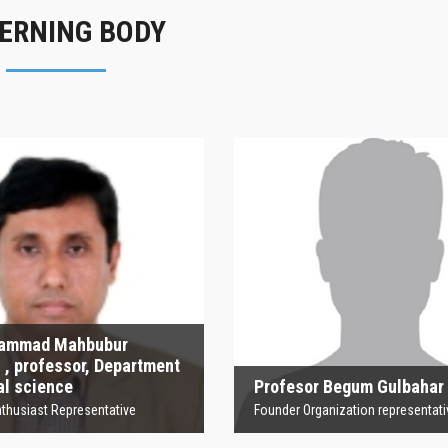
ERNING BODY
azi Mohammad
ubur Rahma্‌n ,
Profesor Begu
ssor, Department
Gulbahar
olitical science
Founder Organization represe
n Enthusiast Representative
hammad Mahbubur
, professor, Department
cal science
Profesor Begum Gulbahar
thusiast Representative
Founder Organization representati