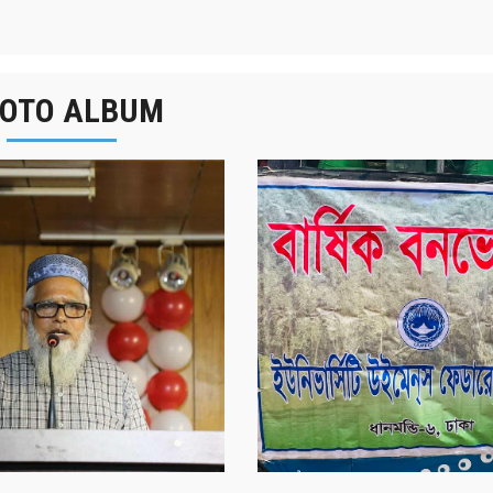
OTO ALBUM
নবীনবরণ - ২০২৫
বার্ষিক বনভোজন ২০২