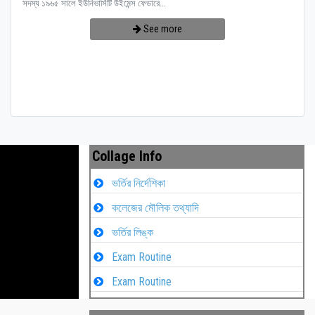
সদস্য ১৯৬৫ সালে ইউনিভার্সিটি উইমেন্স ফেডারে...
See more
Collage Info
ভর্তির নির্দেশিকা
কলেজের মৌলিক তথ্যাদি
ভর্তির লিঙ্ক
Exam Routine
Exam Routine