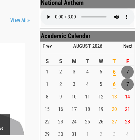
National Anthem
View All
Academic Calendar
Prev
AUGUST
2026
Next
S
S
M
T
W
T
F
1
2
3
4
5
6
7
m
Sharmin Afroza
1
2
3
4
5
6
7
Principal (Acting)
8
9
10
11
12
13
14
ntative
15
16
17
18
19
20
21
Sharmin Afroza
22
23
24
25
26
27
28
ve
Principal (Acting)
29
30
31
1
2
3
4