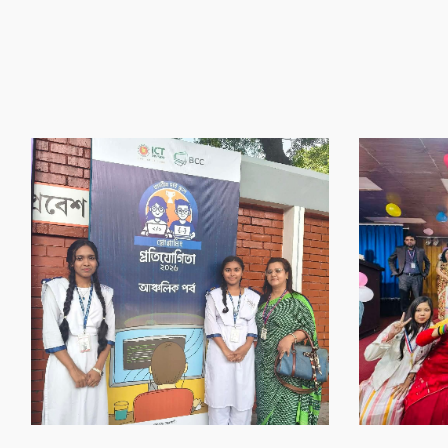
‌গৌর‌বের অর্জন
‌গৌর‌বের অর্জন