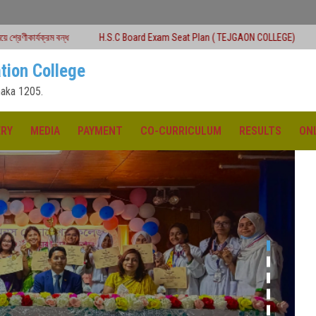
H.S.C Board Exam Seat Plan ( TEJGAON COLLEGE)
#অনার্স প্রথম বর্ষ (২০২৫
tion College
aka 1205.
ERY
MEDIA
PAYMENT
CO-CURRICULUM
RESULTS
ON
১