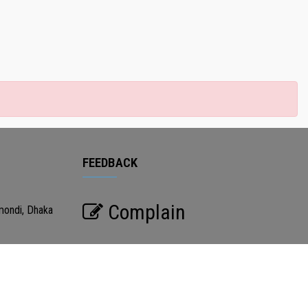
FEEDBACK
Complain
mondi, Dhaka
201