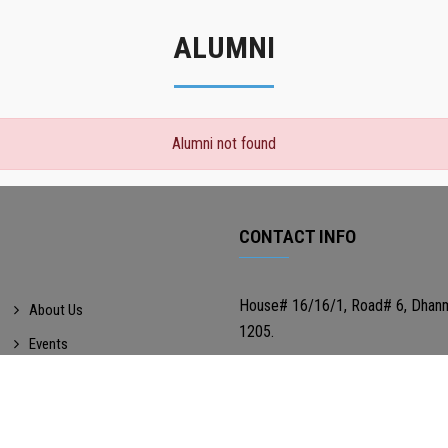
ALUMNI
Alumni not found
CONTACT INFO
House# 16/16/1, Road# 6, Dhan
About Us
1205.
Events
TEL: 02-41063205
Gallery
MOBILE: 01747976098
Notices
EIIN & MPO: 107976 & 2604023