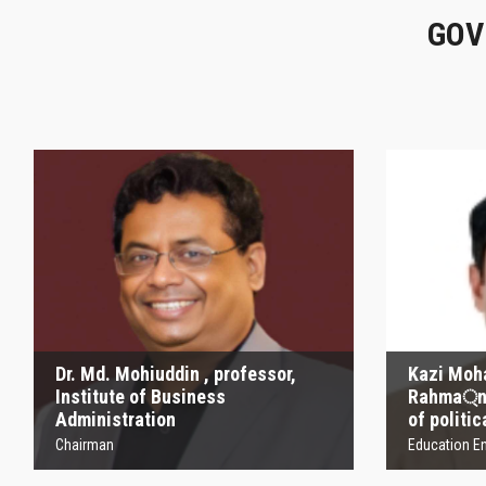
GOV
K
Dr. Md. Mohiuddin ,
Mahb
professor, Institute of
profe
Business Administration
of p
Chairman
Educatio
Dr. Md. Mohiuddin , professor,
Kazi Mo
Institute of Business
Rahma্‌n 
Administration
of politi
Chairman
Education En