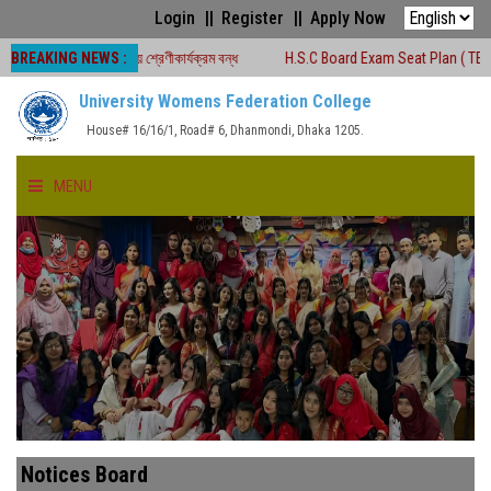
Login
Register
Apply Now
BREAKING NEWS :
কালীন সময়ে শ্রেণীকার্যক্রম বন্ধ
H.S.C Board Exam Seat Plan ( TEJGAON COLL
University Womens Federation College
House# 16/16/1, Road# 6, Dhanmondi, Dhaka 1205.
MENU
HOME
ABOUT US
FACULTIES
ACADEMICS
Notices Board
GALLERY