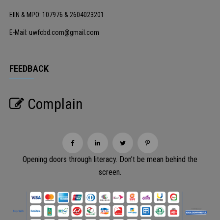
EIIN & MPO: 107976 & 2604023201
E-Mail: uwfcbd.com@gmail.com
FEEDBACK
Complain
Opening doors through literacy. Don’t be mean behind the
screen.