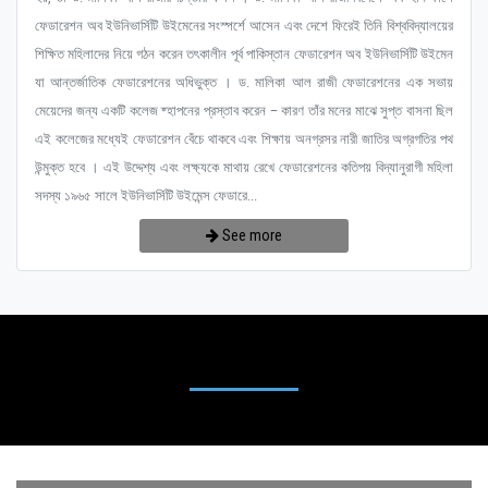
ফেডারেশন অব ইউনিভার্সিটি উইমেনের সংস্পর্শে আসেন এবং দেশে ফিরেই তিনি বিশ্ববিদ্যালয়ের
শিক্ষিত মহিলাদের নিয়ে গঠন করেন তৎকালীন পূর্ব পাকিস্তান ফেডারেশন অব ইউনিভার্সিটি উইমেন
যা আন্তর্জাতিক ফেডারেশনের অধিভুক্ত । ড. মালিকা আল রাজী ফেডারেশনের এক সভায়
মেয়েদের জন্য একটি কলেজ ষ্হাপনের প্রস্তাব করেন – কারণ তাঁর মনের মাঝে সুপ্ত বাসনা ছিল
এই কলেজের মধ্যেই ফেডারেশন বেঁচে থাকবে এবং শিক্ষায় অনগ্রসর নারী জাতির অগ্রগতির পথ
উন্মুক্ত হবে । এই উদ্দেশ্য এবং লক্ষ্যকে মাথায় রেখে ফেডারেশনের কতিপয় বিদ্যানুরাগী মহিলা
সদস্য ১৯৬৫ সালে ইউনিভার্সিটি উইমেন্স ফেডারে...
See more