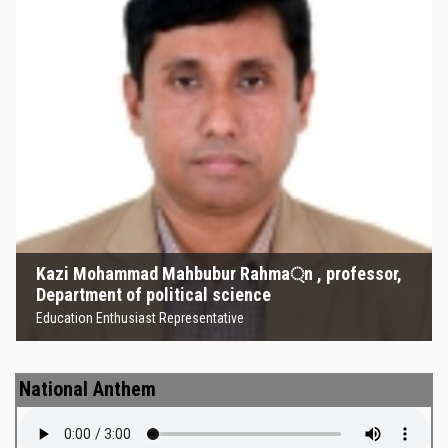
Kazi Mohammad Mahbubur
Rahma্‌n , professor, Department
of political science
Education Enthusiast Representative
Kazi Mohammad Mahbubur Rahma্‌n , professor,
Department of political science
Education Enthusiast Representative
National Anthem