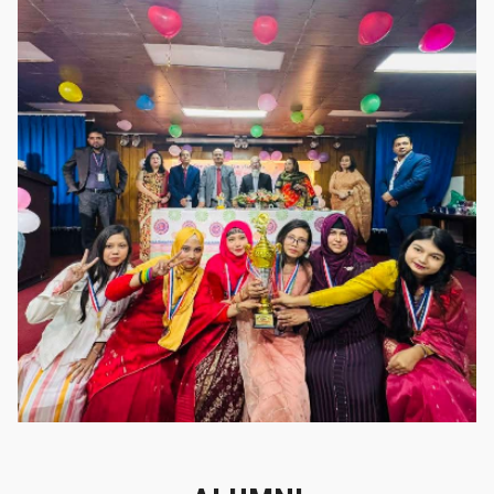
গৌরবের মুহূর্ত
গৌরবের মুহূর্ত