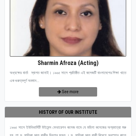
Sharmin Afroza (Acting)
অধ্যক্ষের বার্তা স্বাগত জানাই। ১৯৬৫ সালে প্রতিষ্ঠিত এই কলেজটি বাংলাদেশের শিক্ষা খাতে
এক গুরুত্বপূর্ণ অবদান...
See more
HISTORY OF OUR INSTITUTE
১৯৬৫ সালে ইউনিভার্সিটি উইমেন্স ফেডারেশন কলেজ নামে যে মহিলা কলেজের অগ্রযাত্রা শুরু
হয়, তা ড. মালিকা আল রাজীর চিন্তার ফসল । ড. মালিকা আল রাজী বিদেশে অবস্হান কালে