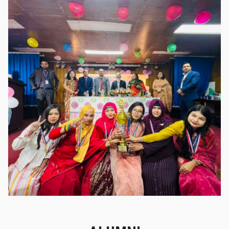
গৌরবের মুহূর্ত
গৌরবের মুহূর্ত