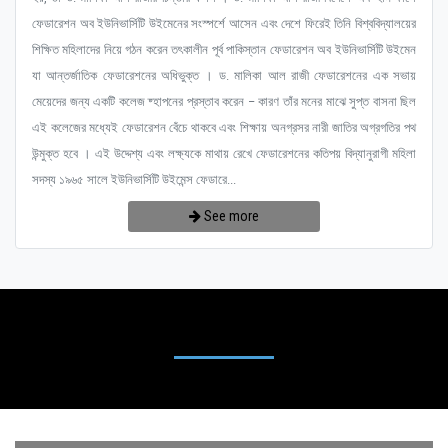
ফেডারেশন অব ইউনিভার্সিটি উইমেনের সংস্পর্শে আসেন এবং দেশে ফিরেই তিনি বিশ্ববিদ্যালয়ের
শিক্ষিত মহিলাদের নিয়ে গঠন করেন তৎকালীন পূর্ব পাকিস্তান ফেডারেশন অব ইউনিভার্সিটি উইমেন
যা আন্তর্জাতিক ফেডারেশনের অধিভুক্ত । ড. মালিকা আল রাজী ফেডারেশনের এক সভায়
মেয়েদের জন্য একটি কলেজ ষ্হাপনের প্রস্তাব করেন – কারণ তাঁর মনের মাঝে সুপ্ত বাসনা ছিল
এই কলেজের মধ্যেই ফেডারেশন বেঁচে থাকবে এবং শিক্ষায় অনগ্রসর নারী জাতির অগ্রগতির পথ
উন্মুক্ত হবে । এই উদ্দেশ্য এবং লক্ষ্যকে মাথায় রেখে ফেডারেশনের কতিপয় বিদ্যানুরাগী মহিলা
সদস্য ১৯৬৫ সালে ইউনিভার্সিটি উইমেন্স ফেডারে...
See more