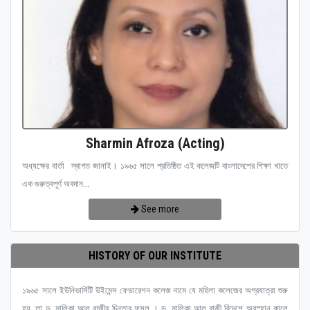
Sharmin Afroza (Acting)
অধ্যক্ষের বার্তা স্বাগত জানাই। ১৯৬৫ সালে প্রতিষ্ঠিত এই কলেজটি বাংলাদেশের শিক্ষা খাতে
এক গুরুত্বপূর্ণ অবদান...
See more
HISTORY OF OUR INSTITUTE
১৯৬৫ সালে ইউনিভার্সিটি উইমেন্স ফেডারেশন কলেজ নামে যে মহিলা কলেজের অগ্রযাত্রা শুরু
হয়, তা ড. মালিকা আল রাজীর চিন্তার ফসল । ড. মালিকা আল রাজী বিদেশে অবস্হান কালে