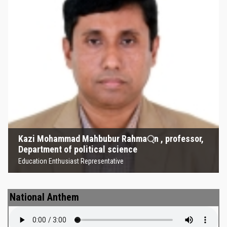
Kazi Mohammad Mahbubur
Rahma্‌n , professor, Department
of political science
Education Enthusiast Representative
Kazi Mohammad Mahbubur Rahma্‌n , professor,
Department of political science
Education Enthusiast Representative
National Anthem