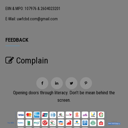
EIIN & MPO: 107976 & 2604023201
E-Mail: uwfcbd.com@gmail.com
FEEDBACK
Complain
Opening doors through literacy. Don’t be mean behind the
screen.