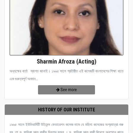
Sharmin Afroza (Acting)
অধ্যক্ষের বার্তা স্বাগত জানাই। ১৯৬৫ সালে প্রতিষ্ঠিত এই কলেজটি বাংলাদেশের শিক্ষা খাতে
এক গুরুত্বপূর্ণ অবদান...
See more
HISTORY OF OUR INSTITUTE
১৯৬৫ সালে ইউনিভার্সিটি উইমেন্স ফেডারেশন কলেজ নামে যে মহিলা কলেজের অগ্রযাত্রা শুরু
হয়, তা ড. মালিকা আল রাজীর চিন্তার ফসল । ড. মালিকা আল রাজী বিদেশে অবস্হান কালে