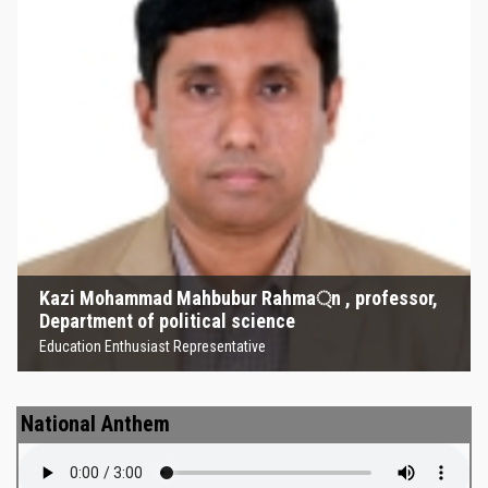
Kazi Mohammad Mahbubur
Rahma্‌n , professor, Department
of political science
Education Enthusiast Representative
Kazi Mohammad Mahbubur Rahma্‌n , professor,
Department of political science
Education Enthusiast Representative
National Anthem