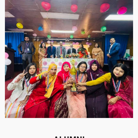
গৌরবের মুহূর্ত
গৌরবের মুহূর্ত