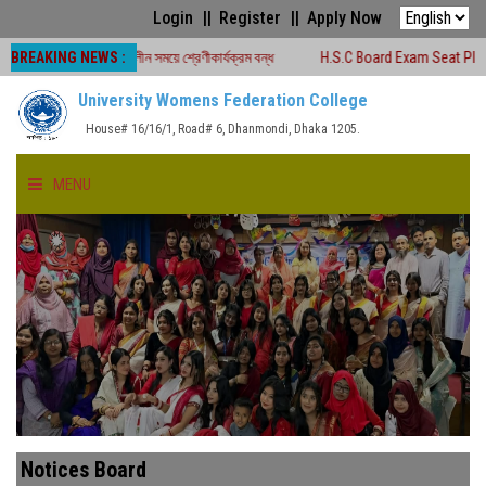
Login
Register
Apply Now
BREAKING NEWS :
২০২৬ চলাকালীন সময়ে শ্রেণীকার্যক্রম বন্ধ
H.S.C Board Exam Seat Plan ( TEJGAO
University Womens Federation College
House# 16/16/1, Road# 6, Dhanmondi, Dhaka 1205.
MENU
HOME
ABOUT US
FACULTIES
ACADEMICS
Notices Board
GALLERY