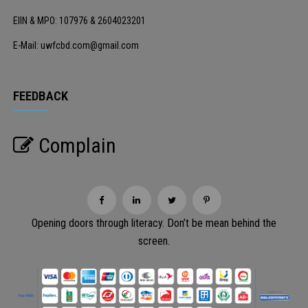
EIIN & MPO: 107976 & 2604023201
E-Mail: uwfcbd.com@gmail.com
FEEDBACK
Complain
Opening doors through literacy. Don’t be mean behind the
screen.