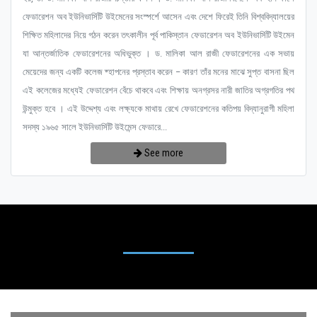
ফেডারেশন অব ইউনিভার্সিটি উইমেনের সংস্পর্শে আসেন এবং দেশে ফিরেই তিনি বিশ্ববিদ্যালয়ের
শিক্ষিত মহিলাদের নিয়ে গঠন করেন তৎকালীন পূর্ব পাকিস্তান ফেডারেশন অব ইউনিভার্সিটি উইমেন
যা আন্তর্জাতিক ফেডারেশনের অধিভুক্ত । ড. মালিকা আল রাজী ফেডারেশনের এক সভায়
মেয়েদের জন্য একটি কলেজ ষ্হাপনের প্রস্তাব করেন – কারণ তাঁর মনের মাঝে সুপ্ত বাসনা ছিল
এই কলেজের মধ্যেই ফেডারেশন বেঁচে থাকবে এবং শিক্ষায় অনগ্রসর নারী জাতির অগ্রগতির পথ
উন্মুক্ত হবে । এই উদ্দেশ্য এবং লক্ষ্যকে মাথায় রেখে ফেডারেশনের কতিপয় বিদ্যানুরাগী মহিলা
সদস্য ১৯৬৫ সালে ইউনিভার্সিটি উইমেন্স ফেডারে...
See more