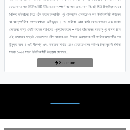
ফেডারেশন অব ইউনিভার্সিটি উইমেনের সংস্পর্শে আসেন এবং দেশে ফিরেই তিনি বিশ্ববিদ্যালয়ের
শিক্ষিত মহিলাদের নিয়ে গঠন করেন তৎকালীন পূর্ব পাকিস্তান ফেডারেশন অব ইউনিভার্সিটি উইমেন
যা আন্তর্জাতিক ফেডারেশনের অধিভুক্ত । ড. মালিকা আল রাজী ফেডারেশনের এক সভায়
মেয়েদের জন্য একটি কলেজ ষ্হাপনের প্রস্তাব করেন – কারণ তাঁর মনের মাঝে সুপ্ত বাসনা ছিল
এই কলেজের মধ্যেই ফেডারেশন বেঁচে থাকবে এবং শিক্ষায় অনগ্রসর নারী জাতির অগ্রগতির পথ
উন্মুক্ত হবে । এই উদ্দেশ্য এবং লক্ষ্যকে মাথায় রেখে ফেডারেশনের কতিপয় বিদ্যানুরাগী মহিলা
সদস্য ১৯৬৫ সালে ইউনিভার্সিটি উইমেন্স ফেডারে...
See more