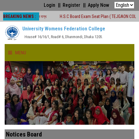
Login
Register
Apply Now
BREAKING NEWS :
রেণীকার্যক্রম বন্ধ
H.S.C Board Exam Seat Plan ( TEJGAON COLLEGE)
University Womens Federation College
House# 16/16/1, Road# 6, Dhanmondi, Dhaka 1205.
MENU
HOME
ABOUT US
FACULTIES
ACADEMICS
Notices Board
GALLERY