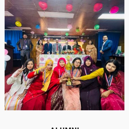
গৌরবের মুহূর্ত
গৌরবের মুহূর্ত