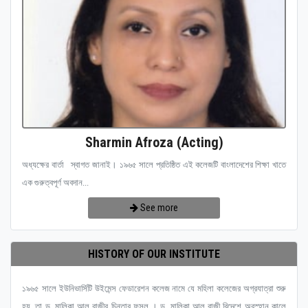
Sharmin Afroza (Acting)
অধ্যক্ষের বার্তা স্বাগত জানাই। ১৯৬৫ সালে প্রতিষ্ঠিত এই কলেজটি বাংলাদেশের শিক্ষা খাতে
এক গুরুত্বপূর্ণ অবদান...
See more
HISTORY OF OUR INSTITUTE
১৯৬৫ সালে ইউনিভার্সিটি উইমেন্স ফেডারেশন কলেজ নামে যে মহিলা কলেজের অগ্রযাত্রা শুরু
হয়, তা ড. মালিকা আল রাজীর চিন্তার ফসল । ড. মালিকা আল রাজী বিদেশে অবস্হান কালে