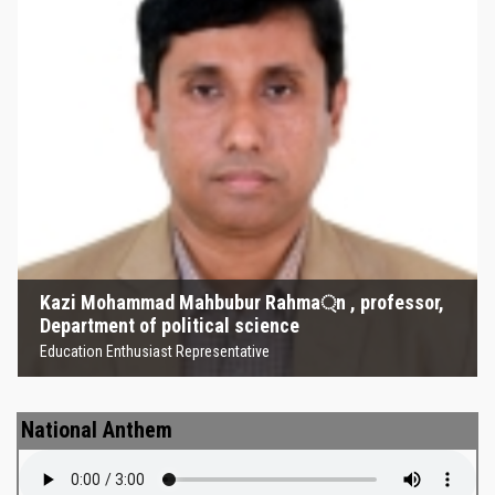
Kazi Mohammad Mahbubur
Rahma্‌n , professor, Department
of political science
Education Enthusiast Representative
Kazi Mohammad Mahbubur Rahma্‌n , professor,
Department of political science
Education Enthusiast Representative
National Anthem