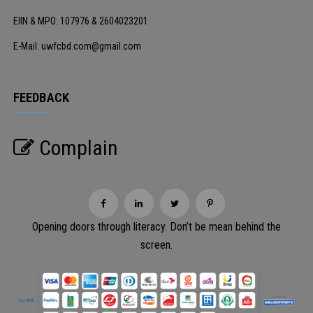
EIIN & MPO: 107976 & 2604023201
E-Mail: uwfcbd.com@gmail.com
FEEDBACK
Complain
Opening doors through literacy. Don’t be mean behind the
screen.