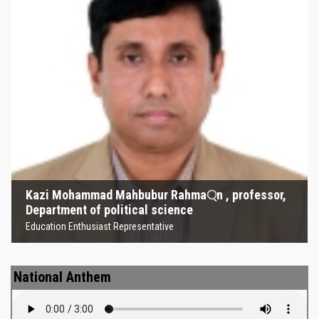
Kazi Mohammad Mahbubur
Rahma্‌n , professor, Department
of political science
Education Enthusiast Representative
Kazi Mohammad Mahbubur Rahma্‌n , professor,
Department of political science
Education Enthusiast Representative
National Anthem