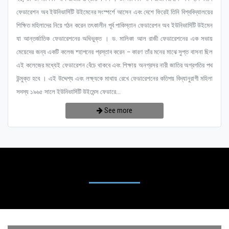
ফেডারেশন অব ইউনিভার্সিটি উইমেনের সংস্পর্শে আসেন এবং দেশে ফিরেই তিনি বিশ্ববিদ্যালয়ের
শিক্ষিত মহিলাদের নিয়ে গঠন করেন তৎকালীন পূর্ব পাকিস্তান ফেডারেশন অব ইউনিভার্সিটি উইমেন
যা আন্তর্জাতিক ফেডারেশনের অধিভুক্ত । ড. মালিকা আল রাজী ফেডারেশনের এক সভায়
মেয়েদের জন্য একটি কলেজ ষ্হাপনের প্রস্তাব করেন – কারণ তাঁর মনের মাঝে সুপ্ত বাসনা ছিল
এই কলেজের মধ্যেই ফেডারেশন বেঁচে থাকবে এবং শিক্ষায় অনগ্রসর নারী জাতির অগ্রগতির পথ
উন্মুক্ত হবে । এই উদ্দেশ্য এবং লক্ষ্যকে মাথায় রেখে ফেডারেশনের কতিপয় বিদ্যানুরাগী মহিলা
সদস্য ১৯৬৫ সালে ইউনিভার্সিটি উইমেন্স ফেডারে...
See more