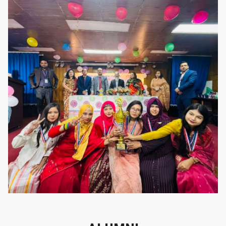
গৌরবের মুহূর্ত
গৌরবের মুহূর্ত