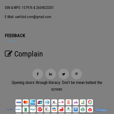
EIIN & MPO: 107976 & 2604023201
E-Mail: uwfcbd.com@gmail.com
FEEDBACK
Complain
Opening doors through literacy. Don’t be mean behind the
screen.