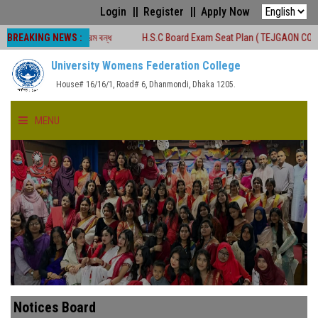
Login
Register
Apply Now
BREAKING NEWS :
্রেণীকার্যক্রম বন্ধ
H.S.C Board Exam Seat Plan ( TEJGAON COLLEGE)
University Womens Federation College
House# 16/16/1, Road# 6, Dhanmondi, Dhaka 1205.
MENU
HOME
ABOUT US
FACULTIES
ACADEMICS
Notices Board
GALLERY