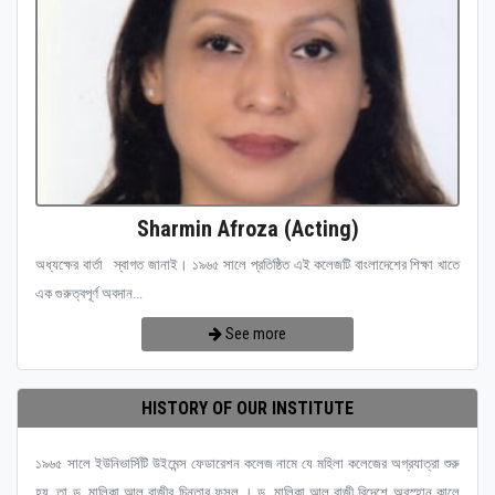
Sharmin Afroza (Acting)
অধ্যক্ষের বার্তা স্বাগত জানাই। ১৯৬৫ সালে প্রতিষ্ঠিত এই কলেজটি বাংলাদেশের শিক্ষা খাতে
এক গুরুত্বপূর্ণ অবদান...
See more
HISTORY OF OUR INSTITUTE
১৯৬৫ সালে ইউনিভার্সিটি উইমেন্স ফেডারেশন কলেজ নামে যে মহিলা কলেজের অগ্রযাত্রা শুরু
হয়, তা ড. মালিকা আল রাজীর চিন্তার ফসল । ড. মালিকা আল রাজী বিদেশে অবস্হান কালে