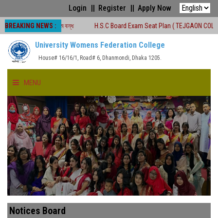
Login
Register
Apply Now
BREAKING NEWS :
রেণীকার্যক্রম বন্ধ
H.S.C Board Exam Seat Plan ( TEJGAON COLLEGE)
University Womens Federation College
House# 16/16/1, Road# 6, Dhanmondi, Dhaka 1205.
MENU
HOME
ABOUT US
FACULTIES
ACADEMICS
Notices Board
GALLERY