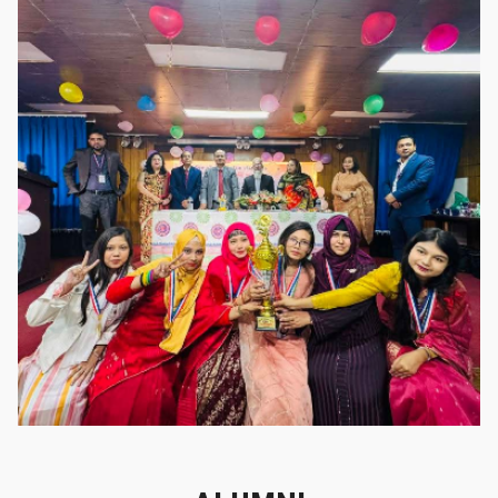
গৌরবের মুহূর্ত
গৌরবের মুহূর্ত