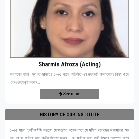
Sharmin Afroza (Acting)
অধ্যক্ষের বার্তা স্বাগত জানাই। ১৯৬৫ সালে প্রতিষ্ঠিত এই কলেজটি বাংলাদেশের শিক্ষা খাতে
এক গুরুত্বপূর্ণ অবদান...
See more
HISTORY OF OUR INSTITUTE
১৯৬৫ সালে ইউনিভার্সিটি উইমেন্স ফেডারেশন কলেজ নামে যে মহিলা কলেজের অগ্রযাত্রা শুরু
হয়, তা ড. মালিকা আল রাজীর চিন্তার ফসল । ড. মালিকা আল রাজী বিদেশে অবস্হান কালে