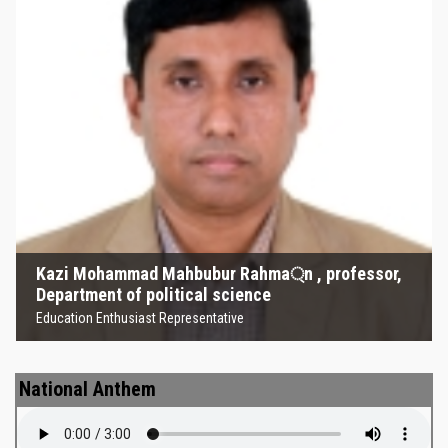
Kazi Mohammad Mahbubur
Rahma্‌n , professor, Department
of political science
Education Enthusiast Representative
Kazi Mohammad Mahbubur Rahma্‌n , professor,
Department of political science
Education Enthusiast Representative
National Anthem