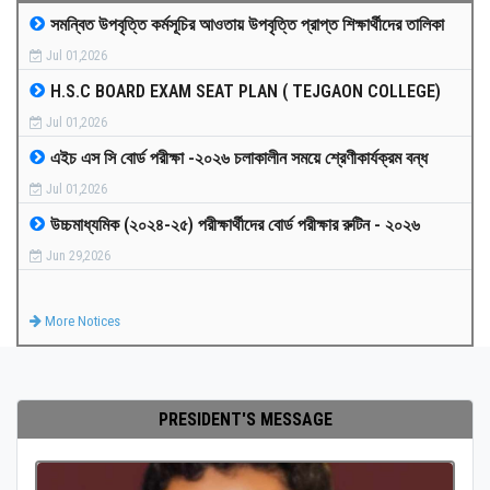
সমন্বিত উপবৃত্তি কর্মসূচির আওতায় উপবৃত্তি প্রাপ্ত শিক্ষার্থীদের তালিকা
MEDIA
Jul 01,2026
H.S.C BOARD EXAM SEAT PLAN ( TEJGAON COLLEGE)
PAYMENT
Jul 01,2026
এইচ এস সি বোর্ড পরীক্ষা -২০২৬ চলাকালীন সময়ে শ্রেণীকার্যক্রম বন্ধ
CO-CURRICULUM
Jul 01,2026
উচ্চমাধ্যমিক (২০২৪-২৫) পরীক্ষার্থীদের বোর্ড পরীক্ষার রুটিন - ২০২৬
RESULTS
Jun 29,2026
ONLINE ADMISSION
More Notices
CONTACT
PRESIDENT'S MESSAGE