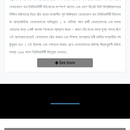
ফেডারেশন অব ইউনিভার্সিটি উইমেনের সংস্পর্শে আসেন এবং দেশে ফিরেই তিনি বিশ্ববিদ্যালয়ের
শিক্ষিত মহিলাদের নিয়ে গঠন করেন তৎকালীন পূর্ব পাকিস্তান ফেডারেশন অব ইউনিভার্সিটি উইমেন
যা আন্তর্জাতিক ফেডারেশনের অধিভুক্ত । ড. মালিকা আল রাজী ফেডারেশনের এক সভায়
মেয়েদের জন্য একটি কলেজ ষ্হাপনের প্রস্তাব করেন – কারণ তাঁর মনের মাঝে সুপ্ত বাসনা ছিল
এই কলেজের মধ্যেই ফেডারেশন বেঁচে থাকবে এবং শিক্ষায় অনগ্রসর নারী জাতির অগ্রগতির পথ
উন্মুক্ত হবে । এই উদ্দেশ্য এবং লক্ষ্যকে মাথায় রেখে ফেডারেশনের কতিপয় বিদ্যানুরাগী মহিলা
সদস্য ১৯৬৫ সালে ইউনিভার্সিটি উইমেন্স ফেডারে...
See more