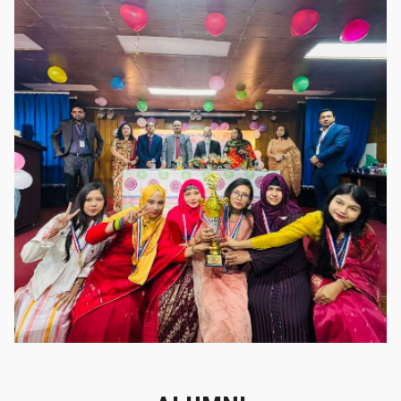
গৌরবের মুহূর্ত
গৌরবের মুহূর্ত