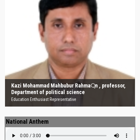
Kazi Mohammad Mahbubur
Rahma্‌n , professor, Department
of political science
Education Enthusiast Representative
Kazi Mohammad Mahbubur Rahma্‌n , professor,
Department of political science
Education Enthusiast Representative
National Anthem