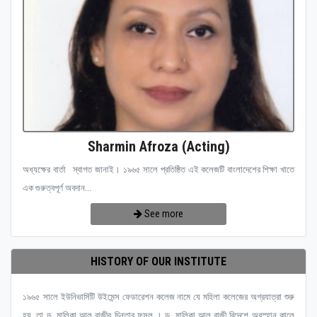
Sharmin Afroza (Acting)
অধ্যক্ষের বার্তা স্বাগত জানাই। ১৯৬৫ সালে প্রতিষ্ঠিত এই কলেজটি বাংলাদেশের শিক্ষা খাতে
এক গুরুত্বপূর্ণ অবদান...
See more
HISTORY OF OUR INSTITUTE
১৯৬৫ সালে ইউনিভার্সিটি উইমেন্স ফেডারেশন কলেজ নামে যে মহিলা কলেজের অগ্রযাত্রা শুরু
হয়, তা ড. মালিকা আল রাজীর চিন্তার ফসল । ড. মালিকা আল রাজী বিদেশে অবস্হান কালে