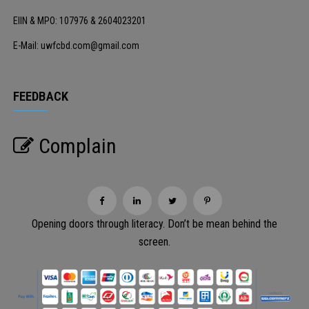
EIIN & MPO: 107976 & 2604023201
E-Mail: uwfcbd.com@gmail.com
FEEDBACK
Complain
Opening doors through literacy. Don’t be mean behind the
screen.