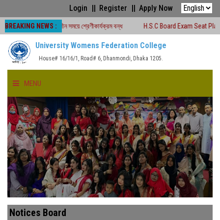
Login
Register
Apply Now
BREAKING NEWS :
০২৬ চলাকালীন সময়ে শ্রেণীকার্যক্রম বন্ধ
H.S.C Board Exam Seat Plan ( TEJGAON
University Womens Federation College
House# 16/16/1, Road# 6, Dhanmondi, Dhaka 1205.
MENU
HOME
ABOUT US
FACULTIES
ACADEMICS
Notices Board
GALLERY