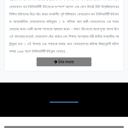
ফেডারেশন অব ইউনিভার্সিটি উইমেনের সংস্পর্শে আসেন এবং দেশে ফিরেই তিনি বিশ্ববিদ্যালয়ের
শিক্ষিত মহিলাদের নিয়ে গঠন করেন তৎকালীন পূর্ব পাকিস্তান ফেডারেশন অব ইউনিভার্সিটি উইমেন
যা আন্তর্জাতিক ফেডারেশনের অধিভুক্ত । ড. মালিকা আল রাজী ফেডারেশনের এক সভায়
মেয়েদের জন্য একটি কলেজ ষ্হাপনের প্রস্তাব করেন – কারণ তাঁর মনের মাঝে সুপ্ত বাসনা ছিল
এই কলেজের মধ্যেই ফেডারেশন বেঁচে থাকবে এবং শিক্ষায় অনগ্রসর নারী জাতির অগ্রগতির পথ
উন্মুক্ত হবে । এই উদ্দেশ্য এবং লক্ষ্যকে মাথায় রেখে ফেডারেশনের কতিপয় বিদ্যানুরাগী মহিলা
সদস্য ১৯৬৫ সালে ইউনিভার্সিটি উইমেন্স ফেডারে...
See more