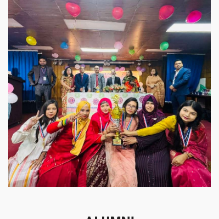
গৌরবের মুহূর্ত
গৌরবের মুহূর্ত