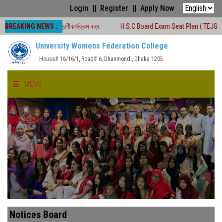
Login
Register
Apply Now
BREAKING NEWS :
ন সময়ে শ্রেণীকার্যক্রম বন্ধ
H.S.C Board Exam Seat Plan ( TEJGAON COLLEGE
University Womens Federation College
House# 16/16/1, Road# 6, Dhanmondi, Dhaka 1205.
MENU
HOME
ABOUT US
FACULTIES
ACADEMICS
Notices Board
GALLERY