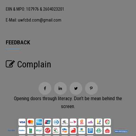
EIIN & MPO: 107976 & 2604023201
E-Mail: uwfcbd.com@gmail.com
FEEDBACK
Complain
Opening doors through literacy. Don’t be mean behind the
screen.