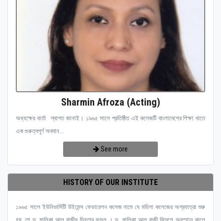
Sharmin Afroza (Acting)
অধ্যক্ষের বার্তা স্বাগত জানাই। ১৯৬৫ সালে প্রতিষ্ঠিত এই কলেজটি বাংলাদেশের শিক্ষা খাতে
এক গুরুত্বপূর্ণ অবদান...
See more
HISTORY OF OUR INSTITUTE
১৯৬৫ সালে ইউনিভার্সিটি উইমেন্স ফেডারেশন কলেজ নামে যে মহিলা কলেজের অগ্রযাত্রা শুরু
হয়, তা ড. মালিকা আল রাজীর চিন্তার ফসল । ড. মালিকা আল রাজী বিদেশে অবস্হান কালে