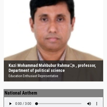
Kazi Mohammad Mahbubur
Rahma্‌n , professor, Department
of political science
Education Enthusiast Representative
Kazi Mohammad Mahbubur Rahma্‌n , professor,
Department of political science
Education Enthusiast Representative
National Anthem