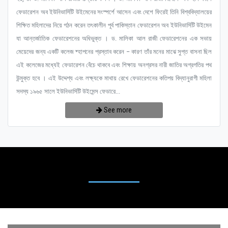
ফেডারেশন অব ইউনিভার্সিটি উইমেনের সংস্পর্শে আসেন এবং দেশে ফিরেই তিনি বিশ্ববিদ্যালয়ের
শিক্ষিত মহিলাদের নিয়ে গঠন করেন তৎকালীন পূর্ব পাকিস্তান ফেডারেশন অব ইউনিভার্সিটি উইমেন
যা আন্তর্জাতিক ফেডারেশনের অধিভুক্ত । ড. মালিকা আল রাজী ফেডারেশনের এক সভায়
মেয়েদের জন্য একটি কলেজ ষ্হাপনের প্রস্তাব করেন – কারণ তাঁর মনের মাঝে সুপ্ত বাসনা ছিল
এই কলেজের মধ্যেই ফেডারেশন বেঁচে থাকবে এবং শিক্ষায় অনগ্রসর নারী জাতির অগ্রগতির পথ
উন্মুক্ত হবে । এই উদ্দেশ্য এবং লক্ষ্যকে মাথায় রেখে ফেডারেশনের কতিপয় বিদ্যানুরাগী মহিলা
সদস্য ১৯৬৫ সালে ইউনিভার্সিটি উইমেন্স ফেডারে...
See more