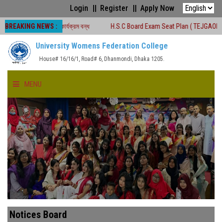
Login
Register
Apply Now
BREAKING NEWS :
য়ে শ্রেণীকার্যক্রম বন্ধ
H.S.C Board Exam Seat Plan ( TEJGAON COLLEGE)
University Womens Federation College
House# 16/16/1, Road# 6, Dhanmondi, Dhaka 1205.
MENU
HOME
ABOUT US
FACULTIES
ACADEMICS
Notices Board
GALLERY