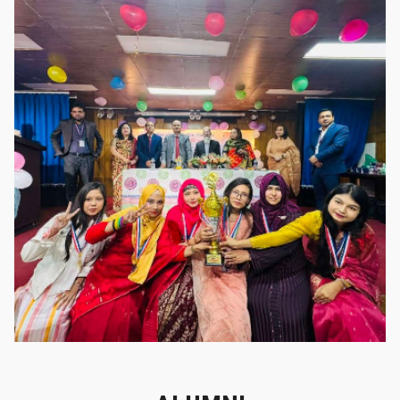
গৌরবের মুহূর্ত
গৌরবের মুহূর্ত