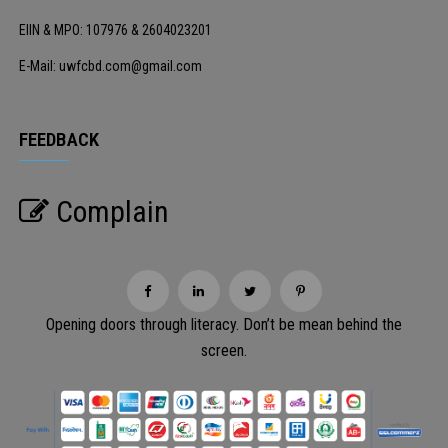
EIIN & MPO: 107976 & 2604023201
E-Mail: uwfcbd.com@gmail.com
FEEDBACK
Complain
Opening doors through literacy. Don’t be mean behind the
screen.