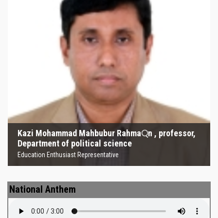
Kazi Mohammad Mahbubur
Rahma্‌n , professor, Department
of political science
Education Enthusiast Representative
Kazi Mohammad Mahbubur Rahma্‌n , professor,
Department of political science
Education Enthusiast Representative
National Anthem