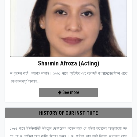
Sharmin Afroza (Acting)
অধ্যক্ষের বার্তা স্বাগত জানাই। ১৯৬৫ সালে প্রতিষ্ঠিত এই কলেজটি বাংলাদেশের শিক্ষা খাতে
এক গুরুত্বপূর্ণ অবদান...
See more
HISTORY OF OUR INSTITUTE
১৯৬৫ সালে ইউনিভার্সিটি উইমেন্স ফেডারেশন কলেজ নামে যে মহিলা কলেজের অগ্রযাত্রা শুরু
হয়, তা ড. মালিকা আল রাজীর চিন্তার ফসল । ড. মালিকা আল রাজী বিদেশে অবস্হান কালে