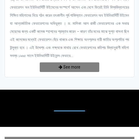
ফেডারেশন অব ইউনিভার্সিটি উইমেনের সংস্পর্শে আসেন এবং দেশে ফিরেই তিনি বিশ্ববিদ্যালয়ের
শিক্ষিত মহিলাদের নিয়ে গঠন করেন তৎকালীন পূর্ব পাকিস্তান ফেডারেশন অব ইউনিভার্সিটি উইমেন
যা আন্তর্জাতিক ফেডারেশনের অধিভুক্ত । ড. মালিকা আল রাজী ফেডারেশনের এক সভায়
মেয়েদের জন্য একটি কলেজ ষ্হাপনের প্রস্তাব করেন – কারণ তাঁর মনের মাঝে সুপ্ত বাসনা ছিল
এই কলেজের মধ্যেই ফেডারেশন বেঁচে থাকবে এবং শিক্ষায় অনগ্রসর নারী জাতির অগ্রগতির পথ
উন্মুক্ত হবে । এই উদ্দেশ্য এবং লক্ষ্যকে মাথায় রেখে ফেডারেশনের কতিপয় বিদ্যানুরাগী মহিলা
সদস্য ১৯৬৫ সালে ইউনিভার্সিটি উইমেন্স ফেডারে...
See more