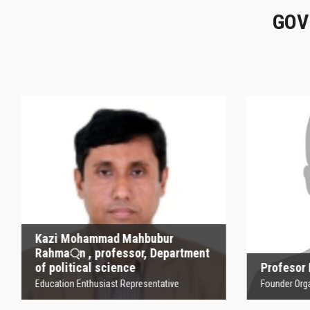
GOV
Kazi Mohammad
Mahbubur Rahma্‌n ,
P
professor, Department
of political science
Founder
Education Enthusiast Representative
Kazi Mohammad Mahbubur
Rahma্‌n , professor, Department
of political science
Profesor
Education Enthusiast Representative
Founder Orga