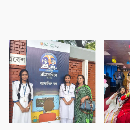
‌গৌর‌বের অর্জন
‌গৌর‌বের অর্জন