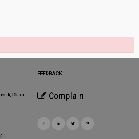
FEEDBACK
Complain
mondi, Dhaka
201