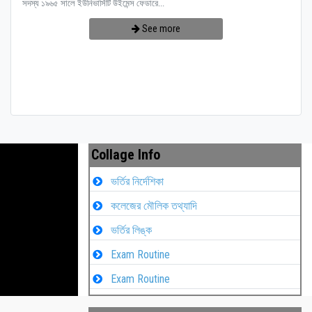
সদস্য ১৯৬৫ সালে ইউনিভার্সিটি উইমেন্স ফেডারে...
See more
Collage Info
ভর্তির নির্দেশিকা
কলেজের মৌলিক তথ্যাদি
ভর্তির লিঙ্ক
Exam Routine
Exam Routine