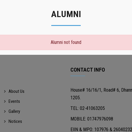
ALUMNI
Alumni not found
CONTACT INFO
House# 16/16/1, Road# 6, Dhan
About Us
1205.
Events
TEL: 02-41063205
Gallery
MOBILE: 01747976098
Notices
EIIN & MPO: 107976 & 2604023