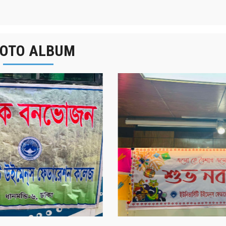
OTO ALBUM
র্ষিক বনভোজন ২০২৫
বাংলা নববর্ষ ১৪৩২ উদয