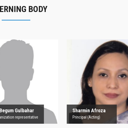
ERNING BODY
rofesor Begum
Sharmin Afroz
Gulbahar
Principal (Acting)
 Organization representative
 Begum Gulbahar
Sharmin Afroza
nization representative
Principal (Acting)