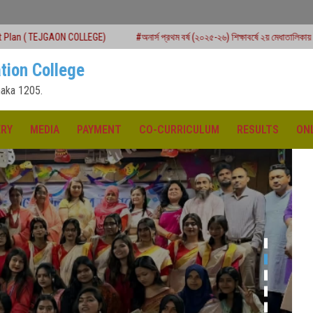
OLLEGE)
#অনার্স প্রথম বর্ষ (২০২৫-২৬) শিক্ষাবর্ষে ২য় মেধাতালিকায় ভর্তি কার্যক্রম শুরু
tion College
aka 1205.
ERY
MEDIA
PAYMENT
CO-CURRICULUM
RESULTS
ON
ক্