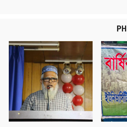
PH
নবীনবরণ - ২০২৫
বা