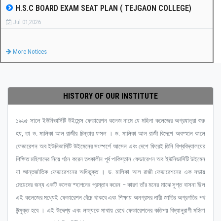
H.S.C BOARD EXAM SEAT PLAN ( TEJGAON COLLEGE)
Jul 01,2026
More Notices
HISTORY OF OUR INSTITUTE
১৯৬৫ সালে ইউনিভার্সিটি উইমেন্স ফেডারেশন কলেজ নামে যে মহিলা কলেজের অগ্রযাত্রা শুরু
হয়, তা ড. মালিকা আল রাজীর চিন্তার ফসল । ড. মালিকা আল রাজী বিদেশে অবস্হান কালে
ফেডারেশন অব ইউনিভার্সিটি উইমেনের সংস্পর্শে আসেন এবং দেশে ফিরেই তিনি বিশ্ববিদ্যালয়ের
শিক্ষিত মহিলাদের নিয়ে গঠন করেন তৎকালীন পূর্ব পাকিস্তান ফেডারেশন অব ইউনিভার্সিটি উইমেন
যা আন্তর্জাতিক ফেডারেশনের অধিভুক্ত । ড. মালিকা আল রাজী ফেডারেশনের এক সভায়
মেয়েদের জন্য একটি কলেজ ষ্হাপনের প্রস্তাব করেন – কারণ তাঁর মনের মাঝে সুপ্ত বাসনা ছিল
এই কলেজের মধ্যেই ফেডারেশন বেঁচে থাকবে এবং শিক্ষায় অনগ্রসর নারী জাতির অগ্রগতির পথ
উন্মুক্ত হবে । এই উদ্দেশ্য এবং লক্ষ্যকে মাথায় রেখে ফেডারেশনের কতিপয় বিদ্যানুরাগী মহিলা