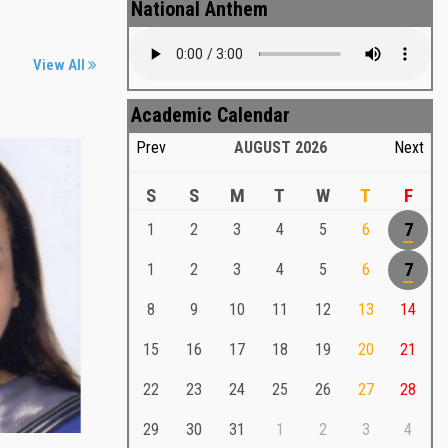
National Anthem
View All
Academic Calendar
Prev
AUGUST
2026
Next
S
S
M
T
W
T
F
1
2
3
4
5
6
7
Md. Shafiullah Sarker
a
1
2
3
4
5
6
7
Md. Shafiullah Sarkar , Professor ,
8
9
10
11
12
13
14
Teacher Representative
15
16
17
18
19
20
21
Md. Shafiullah Sarker
Md. Shafiullah Sarkar , Professor , Teacher
22
23
24
25
26
27
28
Representative
29
30
31
1
2
3
4