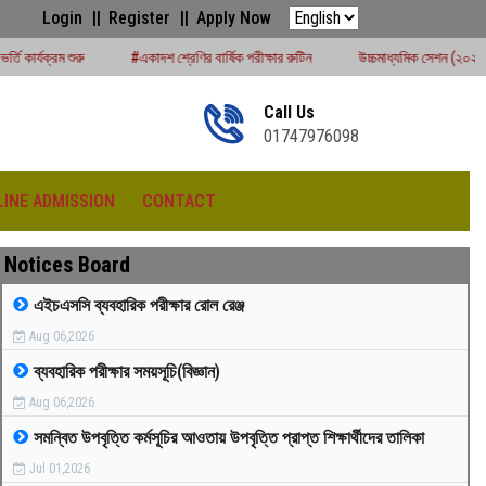
Login
Register
Apply Now
#একাদশ শ্রেণির বার্ষিক পরীক্ষার রুটিন
উচ্চমাধ্যমিক সেশন (২০২৪-২৫) পরীক্ষার্থীদের বোর্ড প
Call Us
01747976098
LINE ADMISSION
CONTACT
Notices Board
এইচএসসি ব্যবহারিক পরীক্ষার রোল রেঞ্জ
Aug 06,2026
রীড়া প্রতিযোগিতা -২০২৫
ব্যবহারিক পরীক্ষার সময়সূচি(বিজ্ঞান)
Aug 06,2026
সমন্বিত উপবৃত্তি কর্মসূচির আওতায় উপবৃত্তি প্রাপ্ত শিক্ষার্থীদের তালিকা
Jul 01,2026