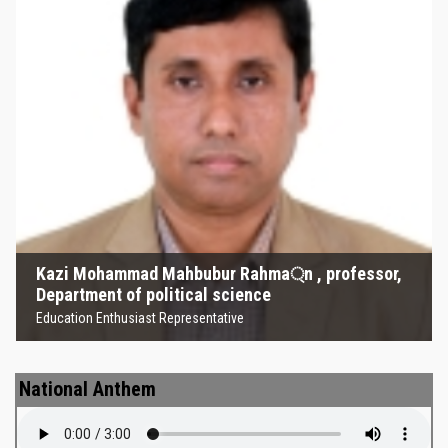
Kazi Mohammad Mahbubur
Rahma্‌n , professor, Department
of political science
Education Enthusiast Representative
Kazi Mohammad Mahbubur Rahma্‌n , professor,
Department of political science
Education Enthusiast Representative
National Anthem