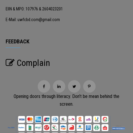
EIIN & MPO: 107976 & 2604023201
E-Mail: uwfcbd.com@gmail.com
FEEDBACK
Complain
Opening doors through literacy. Don’t be mean behind the
screen.