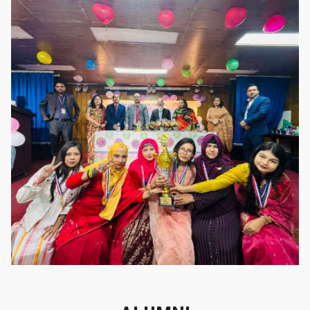
গৌরবের মুহূর্ত
গৌরবের মুহূর্ত