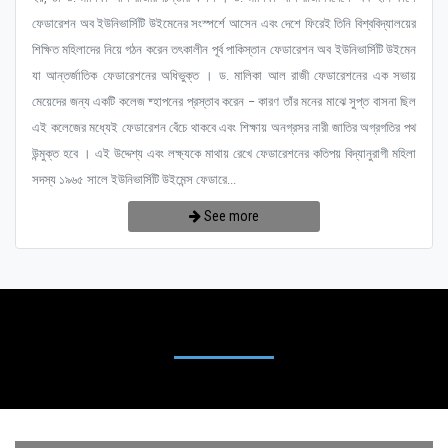
ফেডারেশন অব ইউনিভার্সিটি উইমেনের সংস্পর্শে আসেন এবং দেশে ফিরেই তিনি বিশ্ববিদ্যালয়ের
শিক্ষিত মহিলাদের নিয়ে গঠন করেন তৎকালীন পূর্ব পাকিস্তান ফেডারেশন অব ইউনিভার্সিটি উইমেন
যা আন্তর্জাতিক ফেডারেশনের অধিভুক্ত । ড. মালিকা আল রাজী ফেডারেশনের এক সভায়
মেয়েদের জন্য একটি কলেজ ষ্হাপনের প্রস্তাব করেন – কারণ তাঁর মনের মাঝে সুপ্ত বাসনা ছিল
এই কলেজের মধ্যেই ফেডারেশন বেঁচে থাকবে এবং শিক্ষায় অনগ্রসর নারী জাতির অগ্রগতির পথ
উন্মুক্ত হবে । এই উদ্দেশ্য এবং লক্ষ্যকে মাথায় রেখে ফেডারেশনের কতিপয় বিদ্যানুরাগী মহিলা
সদস্য ১৯৬৫ সালে ইউনিভার্সিটি উইমেন্স ফেডারে...
See more