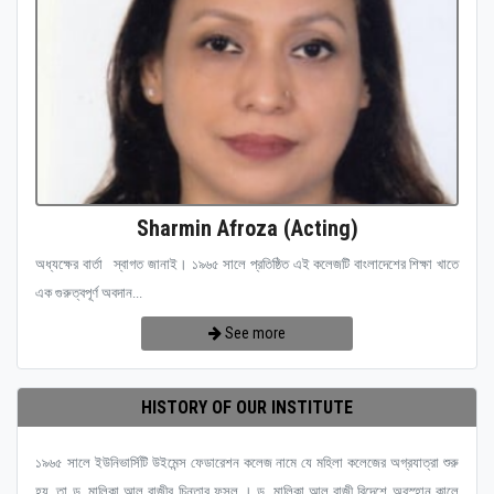
Sharmin Afroza (Acting)
অধ্যক্ষের বার্তা স্বাগত জানাই। ১৯৬৫ সালে প্রতিষ্ঠিত এই কলেজটি বাংলাদেশের শিক্ষা খাতে
এক গুরুত্বপূর্ণ অবদান...
See more
HISTORY OF OUR INSTITUTE
১৯৬৫ সালে ইউনিভার্সিটি উইমেন্স ফেডারেশন কলেজ নামে যে মহিলা কলেজের অগ্রযাত্রা শুরু
হয়, তা ড. মালিকা আল রাজীর চিন্তার ফসল । ড. মালিকা আল রাজী বিদেশে অবস্হান কালে