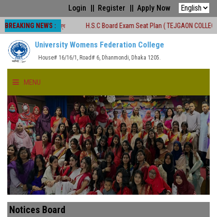
Login
Register
Apply Now
BREAKING NEWS :
ীকার্যক্রম বন্ধ
H.S.C Board Exam Seat Plan ( TEJGAON COLLEGE)
#অনা
University Womens Federation College
House# 16/16/1, Road# 6, Dhanmondi, Dhaka 1205.
MENU
HOME
ABOUT US
FACULTIES
ACADEMICS
Notices Board
GALLERY