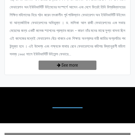
ফেডারেশন অব ইউনিভার্সিটি উইমেনের সংস্পর্শে আসেন এবং দেশে ফিরেই তিনি বিশ্ববিদ্যালয়ের
শিক্ষিত মহিলাদের নিয়ে গঠন করেন তৎকালীন পূর্ব পাকিস্তান ফেডারেশন অব ইউনিভার্সিটি উইমেন
যা আন্তর্জাতিক ফেডারেশনের অধিভুক্ত । ড. মালিকা আল রাজী ফেডারেশনের এক সভায়
মেয়েদের জন্য একটি কলেজ ষ্হাপনের প্রস্তাব করেন – কারণ তাঁর মনের মাঝে সুপ্ত বাসনা ছিল
এই কলেজের মধ্যেই ফেডারেশন বেঁচে থাকবে এবং শিক্ষায় অনগ্রসর নারী জাতির অগ্রগতির পথ
উন্মুক্ত হবে । এই উদ্দেশ্য এবং লক্ষ্যকে মাথায় রেখে ফেডারেশনের কতিপয় বিদ্যানুরাগী মহিলা
সদস্য ১৯৬৫ সালে ইউনিভার্সিটি উইমেন্স ফেডারে...
See more