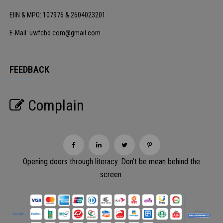
EIIN & MPO: 107976 & 2604023201
E-Mail: uwfcbd.com@gmail.com
FEEDBACK
Complain
Opening doors through literacy. Don’t be mean behind the
screen.