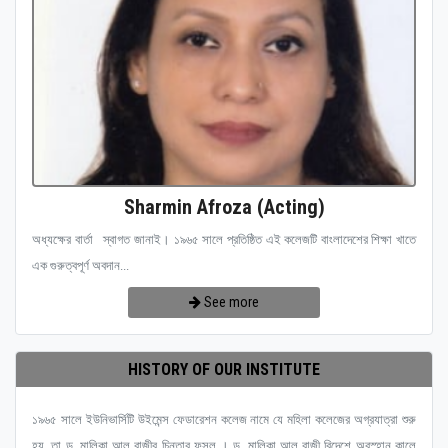
Sharmin Afroza (Acting)
অধ্যক্ষের বার্তা স্বাগত জানাই। ১৯৬৫ সালে প্রতিষ্ঠিত এই কলেজটি বাংলাদেশের শিক্ষা খাতে
এক গুরুত্বপূর্ণ অবদান...
See more
HISTORY OF OUR INSTITUTE
১৯৬৫ সালে ইউনিভার্সিটি উইমেন্স ফেডারেশন কলেজ নামে যে মহিলা কলেজের অগ্রযাত্রা শুরু
হয়, তা ড. মালিকা আল রাজীর চিন্তার ফসল । ড. মালিকা আল রাজী বিদেশে অবস্হান কালে