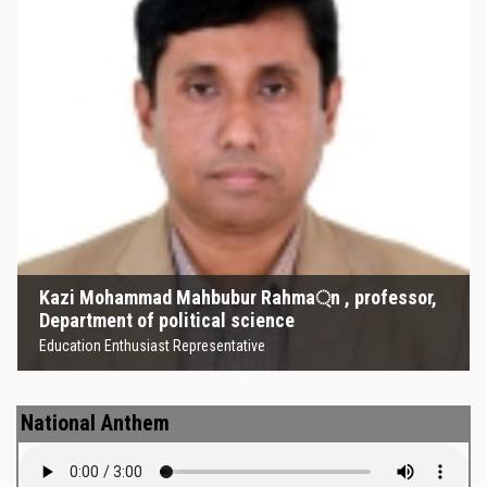
Kazi Mohammad Mahbubur
Rahma্‌n , professor, Department
of political science
Education Enthusiast Representative
Kazi Mohammad Mahbubur Rahma্‌n , professor,
Department of political science
Education Enthusiast Representative
National Anthem