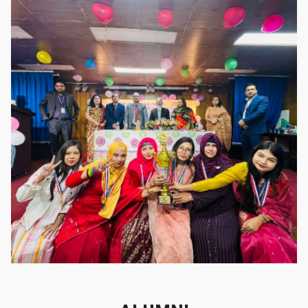
গৌরবের মুহূর্ত
গৌরবের মুহূর্ত