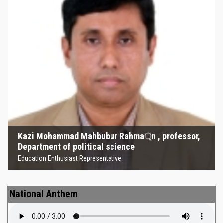
Kazi Mohammad Mahbubur
Rahma্‌n , professor, Department
of political science
Education Enthusiast Representative
Kazi Mohammad Mahbubur Rahma্‌n , professor,
Department of political science
Education Enthusiast Representative
National Anthem