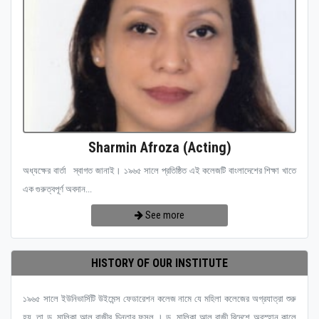
Sharmin Afroza (Acting)
অধ্যক্ষের বার্তা স্বাগত জানাই। ১৯৬৫ সালে প্রতিষ্ঠিত এই কলেজটি বাংলাদেশের শিক্ষা খাতে
এক গুরুত্বপূর্ণ অবদান...
See more
HISTORY OF OUR INSTITUTE
১৯৬৫ সালে ইউনিভার্সিটি উইমেন্স ফেডারেশন কলেজ নামে যে মহিলা কলেজের অগ্রযাত্রা শুরু
হয়, তা ড. মালিকা আল রাজীর চিন্তার ফসল । ড. মালিকা আল রাজী বিদেশে অবস্হান কালে