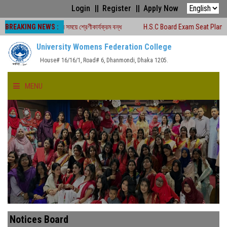
Login
Register
Apply Now
BREAKING NEWS :
৬ চলাকালীন সময়ে শ্রেণীকার্যক্রম বন্ধ
H.S.C Board Exam Seat Plan ( TEJGAON 
University Womens Federation College
House# 16/16/1, Road# 6, Dhanmondi, Dhaka 1205.
MENU
HOME
ABOUT US
FACULTIES
ACADEMICS
Notices Board
GALLERY