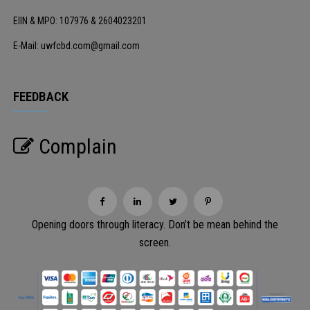
EIIN & MPO: 107976 & 2604023201
E-Mail: uwfcbd.com@gmail.com
FEEDBACK
Complain
Opening doors through literacy. Don’t be mean behind the
screen.