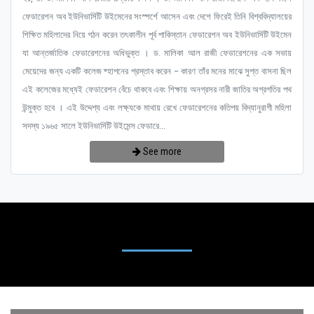
ফেডারেশন অব ইউনিভার্সিটি উইমেনের সংস্পর্শে আসেন এবং দেশে ফিরেই তিনি বিশ্ববিদ্যালয়ের
শিক্ষিত মহিলাদের নিয়ে গঠন করেন তৎকালীন পূর্ব পাকিস্তান ফেডারেশন অব ইউনিভার্সিটি উইমেন
যা আন্তর্জাতিক ফেডারেশনের অধিভুক্ত । ড. মালিকা আল রাজী ফেডারেশনের এক সভায়
মেয়েদের জন্য একটি কলেজ ষ্হাপনের প্রস্তাব করেন – কারণ তাঁর মনের মাঝে সুপ্ত বাসনা ছিল
এই কলেজের মধ্যেই ফেডারেশন বেঁচে থাকবে এবং শিক্ষায় অনগ্রসর নারী জাতির অগ্রগতির পথ
উন্মুক্ত হবে । এই উদ্দেশ্য এবং লক্ষ্যকে মাথায় রেখে ফেডারেশনের কতিপয় বিদ্যানুরাগী মহিলা
সদস্য ১৯৬৫ সালে ইউনিভার্সিটি উইমেন্স ফেডারে...
See more