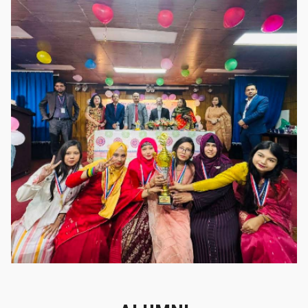
গৌরবের মুহূর্ত
গৌরবের মুহূর্ত