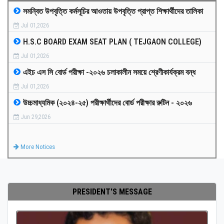
সমন্বিত উপবৃত্তি কর্মসূচির আওতায় উপবৃত্তি প্রাপ্ত শিক্ষার্থীদের তালিকা
MEDIA
Jul 01,2026
H.S.C BOARD EXAM SEAT PLAN ( TEJGAON COLLEGE)
PAYMENT
Jul 01,2026
এইচ এস সি বোর্ড পরীক্ষা -২০২৬ চলাকালীন সময়ে শ্রেণীকার্যক্রম বন্ধ
CO-CURRICULUM
Jul 01,2026
উচ্চমাধ্যমিক (২০২৪-২৫) পরীক্ষার্থীদের বোর্ড পরীক্ষার রুটিন - ২০২৬
RESULTS
Jun 29,2026
ONLINE ADMISSION
More Notices
CONTACT
PRESIDENT'S MESSAGE