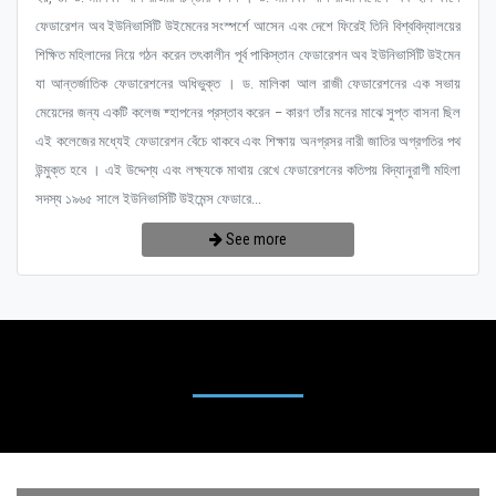
ফেডারেশন অব ইউনিভার্সিটি উইমেনের সংস্পর্শে আসেন এবং দেশে ফিরেই তিনি বিশ্ববিদ্যালয়ের
শিক্ষিত মহিলাদের নিয়ে গঠন করেন তৎকালীন পূর্ব পাকিস্তান ফেডারেশন অব ইউনিভার্সিটি উইমেন
যা আন্তর্জাতিক ফেডারেশনের অধিভুক্ত । ড. মালিকা আল রাজী ফেডারেশনের এক সভায়
মেয়েদের জন্য একটি কলেজ ষ্হাপনের প্রস্তাব করেন – কারণ তাঁর মনের মাঝে সুপ্ত বাসনা ছিল
এই কলেজের মধ্যেই ফেডারেশন বেঁচে থাকবে এবং শিক্ষায় অনগ্রসর নারী জাতির অগ্রগতির পথ
উন্মুক্ত হবে । এই উদ্দেশ্য এবং লক্ষ্যকে মাথায় রেখে ফেডারেশনের কতিপয় বিদ্যানুরাগী মহিলা
সদস্য ১৯৬৫ সালে ইউনিভার্সিটি উইমেন্স ফেডারে...
See more