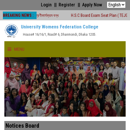
Login
Register
Apply Now
BREAKING NEWS :
ালীন সময়ে শ্রেণীকার্যক্রম বন্ধ
H.S.C Board Exam Seat Plan ( TEJGAON COLLE
University Womens Federation College
House# 16/16/1, Road# 6, Dhanmondi, Dhaka 1205.
MENU
HOME
ABOUT US
FACULTIES
ACADEMICS
Notices Board
GALLERY