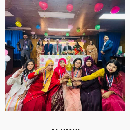
গৌরবের মুহূর্ত
গৌরবের মুহূর্ত