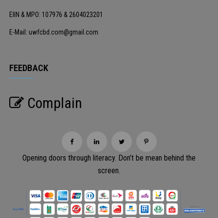
EIIN & MPO: 107976 & 2604023201
E-Mail: uwfcbd.com@gmail.com
FEEDBACK
Complain
Opening doors through literacy. Don’t be mean behind the
screen.