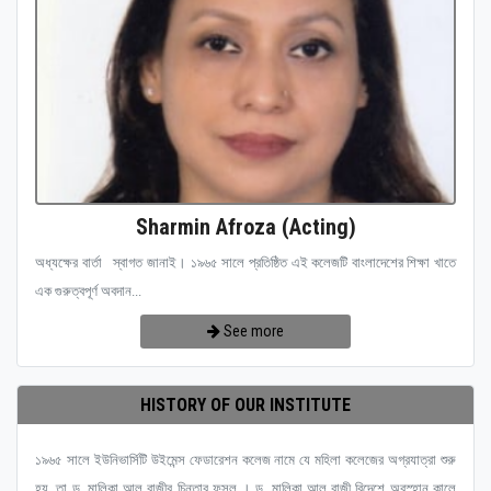
Sharmin Afroza (Acting)
অধ্যক্ষের বার্তা স্বাগত জানাই। ১৯৬৫ সালে প্রতিষ্ঠিত এই কলেজটি বাংলাদেশের শিক্ষা খাতে
এক গুরুত্বপূর্ণ অবদান...
See more
HISTORY OF OUR INSTITUTE
১৯৬৫ সালে ইউনিভার্সিটি উইমেন্স ফেডারেশন কলেজ নামে যে মহিলা কলেজের অগ্রযাত্রা শুরু
হয়, তা ড. মালিকা আল রাজীর চিন্তার ফসল । ড. মালিকা আল রাজী বিদেশে অবস্হান কালে