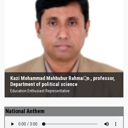
Kazi Mohammad Mahbubur
Rahma্‌n , professor, Department
of political science
Education Enthusiast Representative
Kazi Mohammad Mahbubur Rahma্‌n , professor,
Department of political science
Education Enthusiast Representative
National Anthem