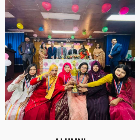
গৌরবের মুহূর্ত
গৌরবের মুহূর্ত