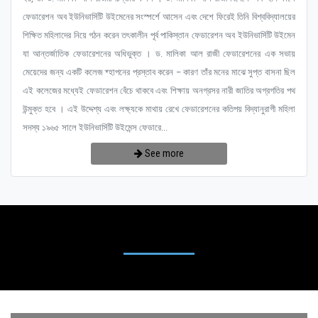
ফেডারেশন অব ইউনিভার্সিটি উইমেনের সংস্পর্শে আসেন এবং দেশে ফিরেই তিনি বিশ্ববিদ্যালয়ের
শিক্ষিত মহিলাদের নিয়ে গঠন করেন তৎকালীন পূর্ব পাকিস্তান ফেডারেশন অব ইউনিভার্সিটি উইমেন
যা আন্তর্জাতিক ফেডারেশনের অধিভুক্ত । ড. মালিকা আল রাজী ফেডারেশনের এক সভায়
মেয়েদের জন্য একটি কলেজ ষ্হাপনের প্রস্তাব করেন – কারণ তাঁর মনের মাঝে সুপ্ত বাসনা ছিল
এই কলেজের মধ্যেই ফেডারেশন বেঁচে থাকবে এবং শিক্ষায় অনগ্রসর নারী জাতির অগ্রগতির পথ
উন্মুক্ত হবে । এই উদ্দেশ্য এবং লক্ষ্যকে মাথায় রেখে ফেডারেশনের কতিপয় বিদ্যানুরাগী মহিলা
সদস্য ১৯৬৫ সালে ইউনিভার্সিটি উইমেন্স ফেডারে...
See more