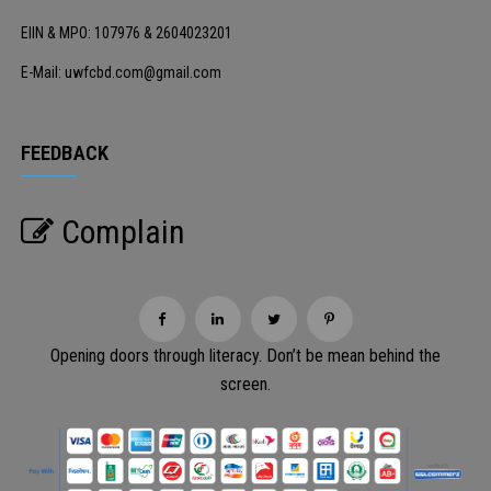
EIIN & MPO: 107976 & 2604023201
E-Mail: uwfcbd.com@gmail.com
FEEDBACK
Complain
Opening doors through literacy. Don’t be mean behind the
screen.