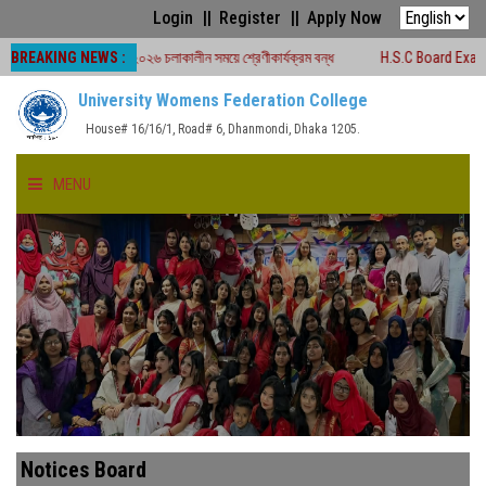
Login
Register
Apply Now
BREAKING NEWS :
োর্ড পরীক্ষা -২০২৬ চলাকালীন সময়ে শ্রেণীকার্যক্রম বন্ধ
H.S.C Board Exam Seat Pla
University Womens Federation College
House# 16/16/1, Road# 6, Dhanmondi, Dhaka 1205.
MENU
HOME
ABOUT US
FACULTIES
ACADEMICS
Notices Board
GALLERY