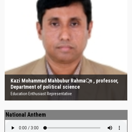
Kazi Mohammad Mahbubur
Rahma্‌n , professor, Department
of political science
Education Enthusiast Representative
Kazi Mohammad Mahbubur Rahma্‌n , professor,
Department of political science
Education Enthusiast Representative
National Anthem