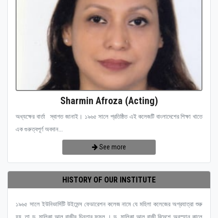
Sharmin Afroza (Acting)
অধ্যক্ষের বার্তা স্বাগত জানাই। ১৯৬৫ সালে প্রতিষ্ঠিত এই কলেজটি বাংলাদেশের শিক্ষা খাতে
এক গুরুত্বপূর্ণ অবদান...
See more
HISTORY OF OUR INSTITUTE
১৯৬৫ সালে ইউনিভার্সিটি উইমেন্স ফেডারেশন কলেজ নামে যে মহিলা কলেজের অগ্রযাত্রা শুরু
হয়, তা ড. মালিকা আল রাজীর চিন্তার ফসল । ড. মালিকা আল রাজী বিদেশে অবস্হান কালে