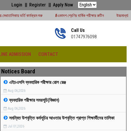
Login
Register
Apply Now
রম শুরু
#একাদশ শ্রেণির বার্ষিক পরীক্ষার রুটিন
উচ্চমাধ্যমিক সেশন (২০২৪-২৫) পরীক্ষার
Call Us
01747976098
LINE ADMISSION
CONTACT
Notices Board
এইচএসসি ব্যবহারিক পরীক্ষার রোল রেঞ্জ
Aug 06,2026
রীড়া প্রতিযোগিতা -২০২৫
ব্যবহারিক পরীক্ষার সময়সূচি(বিজ্ঞান)
Aug 06,2026
সমন্বিত উপবৃত্তি কর্মসূচির আওতায় উপবৃত্তি প্রাপ্ত শিক্ষার্থীদের তালিকা
Jul 01,2026