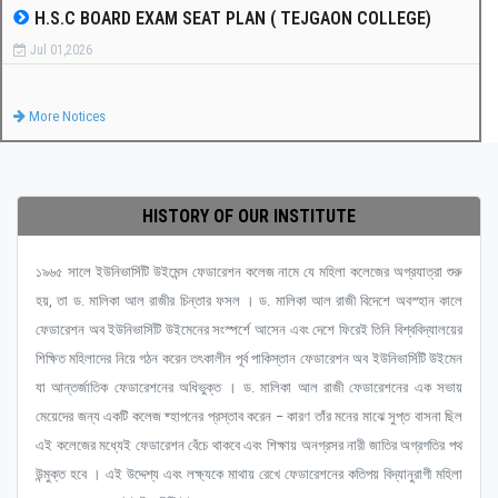
H.S.C BOARD EXAM SEAT PLAN ( TEJGAON COLLEGE)
Jul 01,2026
More Notices
HISTORY OF OUR INSTITUTE
১৯৬৫ সালে ইউনিভার্সিটি উইমেন্স ফেডারেশন কলেজ নামে যে মহিলা কলেজের অগ্রযাত্রা শুরু
হয়, তা ড. মালিকা আল রাজীর চিন্তার ফসল । ড. মালিকা আল রাজী বিদেশে অবস্হান কালে
ফেডারেশন অব ইউনিভার্সিটি উইমেনের সংস্পর্শে আসেন এবং দেশে ফিরেই তিনি বিশ্ববিদ্যালয়ের
শিক্ষিত মহিলাদের নিয়ে গঠন করেন তৎকালীন পূর্ব পাকিস্তান ফেডারেশন অব ইউনিভার্সিটি উইমেন
যা আন্তর্জাতিক ফেডারেশনের অধিভুক্ত । ড. মালিকা আল রাজী ফেডারেশনের এক সভায়
মেয়েদের জন্য একটি কলেজ ষ্হাপনের প্রস্তাব করেন – কারণ তাঁর মনের মাঝে সুপ্ত বাসনা ছিল
এই কলেজের মধ্যেই ফেডারেশন বেঁচে থাকবে এবং শিক্ষায় অনগ্রসর নারী জাতির অগ্রগতির পথ
উন্মুক্ত হবে । এই উদ্দেশ্য এবং লক্ষ্যকে মাথায় রেখে ফেডারেশনের কতিপয় বিদ্যানুরাগী মহিলা