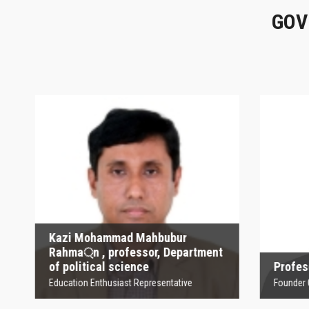
GOV
Kazi Mohammad
Mahbubur Rahma্‌n ,
P
professor, Department
of political science
Founder
Education Enthusiast Representative
Kazi Mohammad Mahbubur
Rahma্‌n , professor, Department
of political science
Profesor
Education Enthusiast Representative
Founder Orga