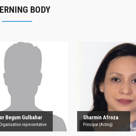
ERNING BODY
rofesor Begum
Sharmin Afroz
Gulbahar
Principal (Acting)
 Organization representative
 Begum Gulbahar
Sharmin Afroza
nization representative
Principal (Acting)