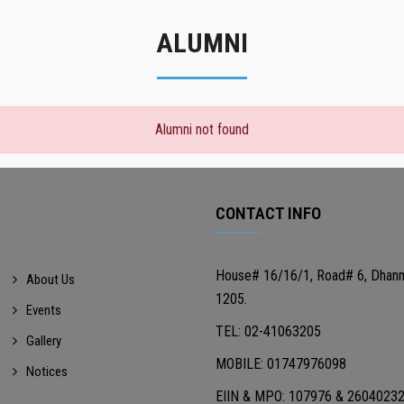
ALUMNI
Alumni not found
CONTACT INFO
House# 16/16/1, Road# 6, Dhan
About Us
1205.
Events
TEL: 02-41063205
Gallery
MOBILE: 01747976098
Notices
EIIN & MPO: 107976 & 2604023