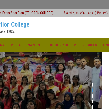
 TEJGAON COLLEGE)
#অনার্স প্রথম বর্ষ (২০২৫-২৬) শিক্ষাবর্ষে ২য় মেধাতালিকায় ভর্তি কার্যক্
tion College
aka 1205.
ERY
MEDIA
PAYMENT
CO-CURRICULUM
RESULTS
ON
ক্