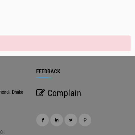
FEEDBACK
Complain
mondi, Dhaka
201