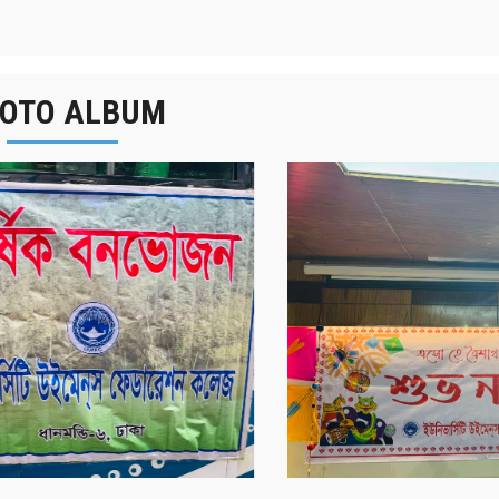
OTO ALBUM
র্ষিক বনভোজন ২০২৫
বাংলা নববর্ষ ১৪৩২ উদয