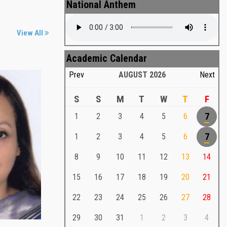
National Anthem
View All
Academic Calendar
Prev
AUGUST
2026
Next
S
S
M
T
W
T
F
1
2
3
4
5
6
7
Md. Shafiullah Sarker
a
1
2
3
4
5
6
7
Md. Shafiullah Sarkar , Professor ,
8
9
10
11
12
13
14
Teacher Representative
15
16
17
18
19
20
21
Md. Shafiullah Sarker
Md. Shafiullah Sarkar , Professor , Teacher
22
23
24
25
26
27
28
Representative
29
30
31
1
2
3
4