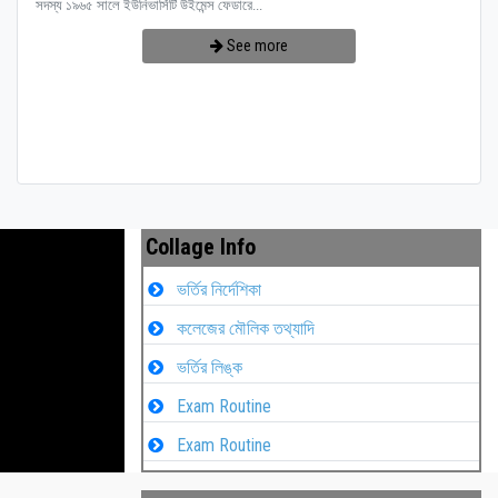
সদস্য ১৯৬৫ সালে ইউনিভার্সিটি উইমেন্স ফেডারে...
See more
Collage Info
ভর্তির নির্দেশিকা
কলেজের মৌলিক তথ্যাদি
ভর্তির লিঙ্ক
Exam Routine
Exam Routine