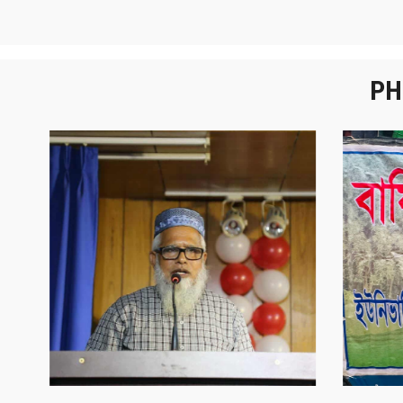
PH
নবীনবরণ - ২০২৫
বা