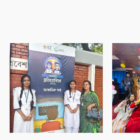
‌গৌর‌বের অর্জন
‌গৌর‌বের অর্জন