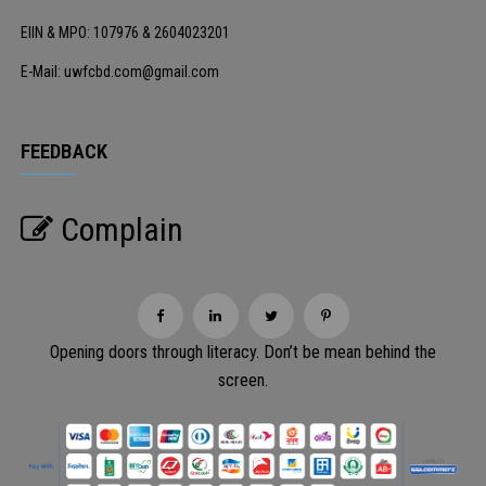
EIIN & MPO: 107976 & 2604023201
E-Mail: uwfcbd.com@gmail.com
FEEDBACK
Complain
Opening doors through literacy. Don’t be mean behind the
screen.