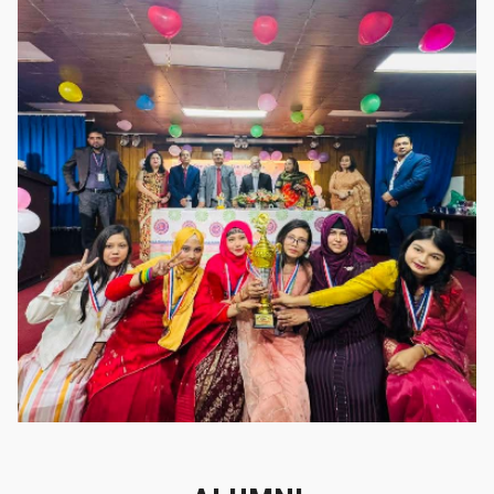
গৌরবের মুহূর্ত
গৌরবের মুহূর্ত