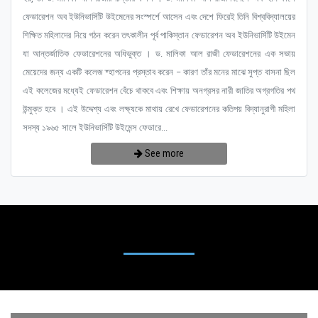
ফেডারেশন অব ইউনিভার্সিটি উইমেনের সংস্পর্শে আসেন এবং দেশে ফিরেই তিনি বিশ্ববিদ্যালয়ের
শিক্ষিত মহিলাদের নিয়ে গঠন করেন তৎকালীন পূর্ব পাকিস্তান ফেডারেশন অব ইউনিভার্সিটি উইমেন
যা আন্তর্জাতিক ফেডারেশনের অধিভুক্ত । ড. মালিকা আল রাজী ফেডারেশনের এক সভায়
মেয়েদের জন্য একটি কলেজ ষ্হাপনের প্রস্তাব করেন – কারণ তাঁর মনের মাঝে সুপ্ত বাসনা ছিল
এই কলেজের মধ্যেই ফেডারেশন বেঁচে থাকবে এবং শিক্ষায় অনগ্রসর নারী জাতির অগ্রগতির পথ
উন্মুক্ত হবে । এই উদ্দেশ্য এবং লক্ষ্যকে মাথায় রেখে ফেডারেশনের কতিপয় বিদ্যানুরাগী মহিলা
সদস্য ১৯৬৫ সালে ইউনিভার্সিটি উইমেন্স ফেডারে...
See more