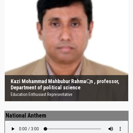
Kazi Mohammad Mahbubur
Rahma্‌n , professor, Department
of political science
Education Enthusiast Representative
Kazi Mohammad Mahbubur Rahma্‌n , professor,
Department of political science
Education Enthusiast Representative
National Anthem