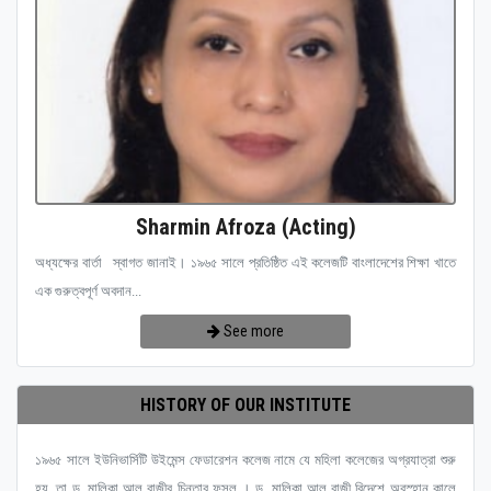
Sharmin Afroza (Acting)
অধ্যক্ষের বার্তা স্বাগত জানাই। ১৯৬৫ সালে প্রতিষ্ঠিত এই কলেজটি বাংলাদেশের শিক্ষা খাতে
এক গুরুত্বপূর্ণ অবদান...
See more
HISTORY OF OUR INSTITUTE
১৯৬৫ সালে ইউনিভার্সিটি উইমেন্স ফেডারেশন কলেজ নামে যে মহিলা কলেজের অগ্রযাত্রা শুরু
হয়, তা ড. মালিকা আল রাজীর চিন্তার ফসল । ড. মালিকা আল রাজী বিদেশে অবস্হান কালে