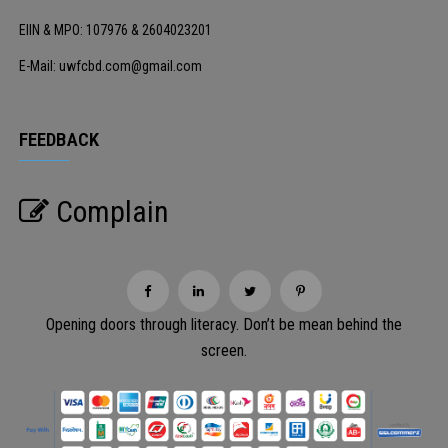
EIIN & MPO: 107976 & 2604023201
E-Mail: uwfcbd.com@gmail.com
FEEDBACK
Complain
Opening doors through literacy. Don’t be mean behind the
screen.