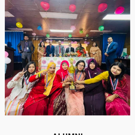
গৌরবের মুহূর্ত
গৌরবের মুহূর্ত