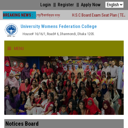
Login
Register
Apply Now
BREAKING NEWS :
ালীন সময়ে শ্রেণীকার্যক্রম বন্ধ
H.S.C Board Exam Seat Plan ( TEJGAON COLLE
University Womens Federation College
House# 16/16/1, Road# 6, Dhanmondi, Dhaka 1205.
MENU
HOME
ABOUT US
FACULTIES
ACADEMICS
Notices Board
GALLERY