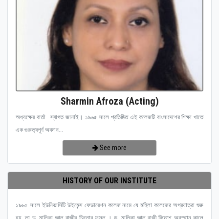
Sharmin Afroza (Acting)
অধ্যক্ষের বার্তা স্বাগত জানাই। ১৯৬৫ সালে প্রতিষ্ঠিত এই কলেজটি বাংলাদেশের শিক্ষা খাতে
এক গুরুত্বপূর্ণ অবদান...
See more
HISTORY OF OUR INSTITUTE
১৯৬৫ সালে ইউনিভার্সিটি উইমেন্স ফেডারেশন কলেজ নামে যে মহিলা কলেজের অগ্রযাত্রা শুরু
হয়, তা ড. মালিকা আল রাজীর চিন্তার ফসল । ড. মালিকা আল রাজী বিদেশে অবস্হান কালে