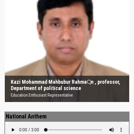
Kazi Mohammad Mahbubur
Rahma্‌n , professor, Department
of political science
Education Enthusiast Representative
Kazi Mohammad Mahbubur Rahma্‌n , professor,
Department of political science
Education Enthusiast Representative
National Anthem