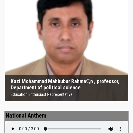
Kazi Mohammad Mahbubur
Rahma্‌n , professor, Department
of political science
Education Enthusiast Representative
Kazi Mohammad Mahbubur Rahma্‌n , professor,
Department of political science
Education Enthusiast Representative
National Anthem