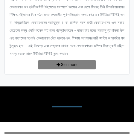
ফেডারেশন অব ইউনিভার্সিটি উইমেনের সংস্পর্শে আসেন এবং দেশে ফিরেই তিনি বিশ্ববিদ্যালয়ের
শিক্ষিত মহিলাদের নিয়ে গঠন করেন তৎকালীন পূর্ব পাকিস্তান ফেডারেশন অব ইউনিভার্সিটি উইমেন
যা আন্তর্জাতিক ফেডারেশনের অধিভুক্ত । ড. মালিকা আল রাজী ফেডারেশনের এক সভায়
মেয়েদের জন্য একটি কলেজ ষ্হাপনের প্রস্তাব করেন – কারণ তাঁর মনের মাঝে সুপ্ত বাসনা ছিল
এই কলেজের মধ্যেই ফেডারেশন বেঁচে থাকবে এবং শিক্ষায় অনগ্রসর নারী জাতির অগ্রগতির পথ
উন্মুক্ত হবে । এই উদ্দেশ্য এবং লক্ষ্যকে মাথায় রেখে ফেডারেশনের কতিপয় বিদ্যানুরাগী মহিলা
সদস্য ১৯৬৫ সালে ইউনিভার্সিটি উইমেন্স ফেডারে...
See more