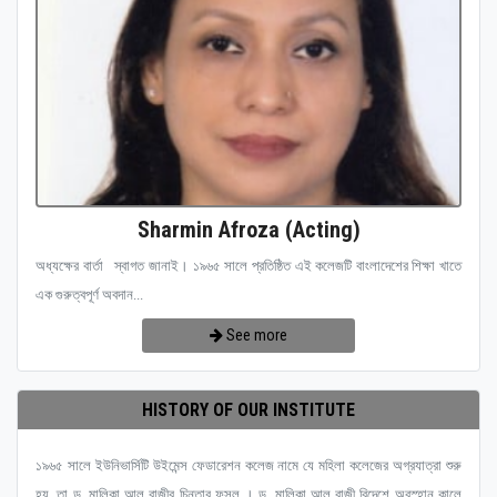
Sharmin Afroza (Acting)
অধ্যক্ষের বার্তা স্বাগত জানাই। ১৯৬৫ সালে প্রতিষ্ঠিত এই কলেজটি বাংলাদেশের শিক্ষা খাতে
এক গুরুত্বপূর্ণ অবদান...
See more
HISTORY OF OUR INSTITUTE
১৯৬৫ সালে ইউনিভার্সিটি উইমেন্স ফেডারেশন কলেজ নামে যে মহিলা কলেজের অগ্রযাত্রা শুরু
হয়, তা ড. মালিকা আল রাজীর চিন্তার ফসল । ড. মালিকা আল রাজী বিদেশে অবস্হান কালে