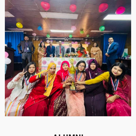
গৌরবের মুহূর্ত
গৌরবের মুহূর্ত