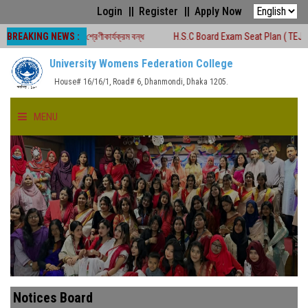
Login
Register
Apply Now
BREAKING NEWS :
ালীন সময়ে শ্রেণীকার্যক্রম বন্ধ
H.S.C Board Exam Seat Plan ( TEJGAON COLLE
University Womens Federation College
House# 16/16/1, Road# 6, Dhanmondi, Dhaka 1205.
MENU
HOME
ABOUT US
FACULTIES
ACADEMICS
Notices Board
GALLERY