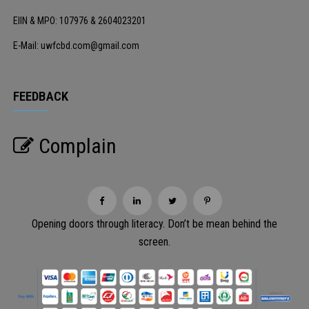
EIIN & MPO: 107976 & 2604023201
E-Mail: uwfcbd.com@gmail.com
FEEDBACK
Complain
Opening doors through literacy. Don’t be mean behind the
screen.